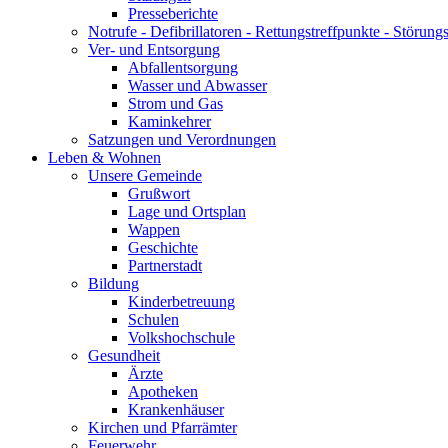
Presseberichte
Notrufe - Defibrillatoren - Rettungstreffpunkte - Störu
Ver- und Entsorgung
Abfallentsorgung
Wasser und Abwasser
Strom und Gas
Kaminkehrer
Satzungen und Verordnungen
Leben & Wohnen
Unsere Gemeinde
Grußwort
Lage und Ortsplan
Wappen
Geschichte
Partnerstadt
Bildung
Kinderbetreuung
Schulen
Volkshochschule
Gesundheit
Ärzte
Apotheken
Krankenhäuser
Kirchen und Pfarrämter
Feuerwehr