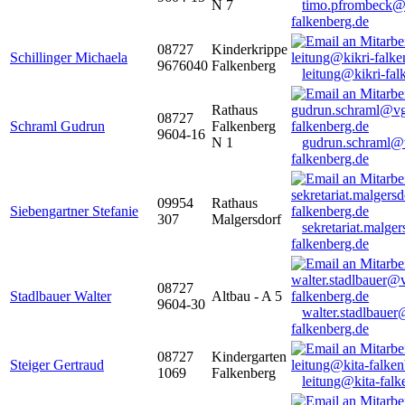
N 7
timo.pfrombeck@
falkenberg.de
08727
Kinderkrippe
Schillinger Michaela
9676040
Falkenberg
leitung@kikri-fal
Rathaus
08727
Schraml Gudrun
Falkenberg
9604-16
N 1
gudrun.schraml@
falkenberg.de
09954
Rathaus
Siebengartner Stefanie
307
Malgersdorf
sekretariat.malge
falkenberg.de
08727
Stadlbauer Walter
Altbau - A 5
9604-30
walter.stadlbaue
falkenberg.de
08727
Kindergarten
Steiger Gertraud
1069
Falkenberg
leitung@kita-falk