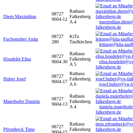
Rathaus
08727
Diem Maximilian
Falkenberg
9604-12
A 4
maximilian.diem
falkenberg.de
08727
KiTa
Fuchsgruber Anita
280
Taufkirchen
leitung@kita-tauf
Rathaus
08727
Houdelet Elisa
Falkenberg
9604-30
elisa.houdelet@v
A 5
falkenberg.de
Rathaus
08727
Huber Josef
Falkenberg
9604-17
A 6
josef.huber@vg-f
Rathaus
08727
Maierhofer Daniela
Falkenberg
9604-13
A 4
daniela.maierhof
falkenberg.de
Rathaus
08727
Pfrombeck Timo
Falkenberg
9604-15