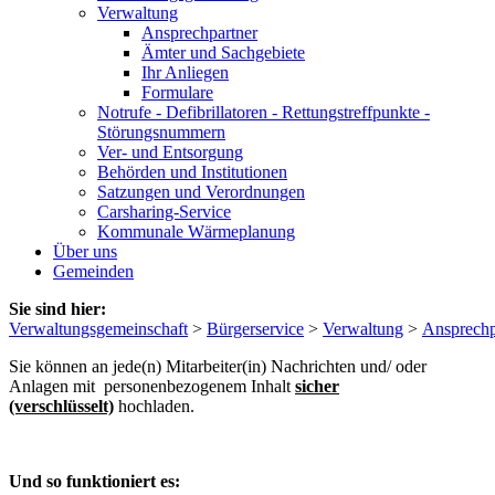
Verwaltung
Ansprechpartner
Ämter und Sachgebiete
Ihr Anliegen
Formulare
Notrufe - Defibrillatoren - Rettungstreffpunkte -
Störungsnummern
Ver- und Entsorgung
Behörden und Institutionen
Satzungen und Verordnungen
Carsharing-Service
Kommunale Wärmeplanung
Über uns
Gemeinden
Sie sind hier:
Verwaltungsgemeinschaft
>
Bürgerservice
>
Verwaltung
>
Ansprechp
Sie können an jede(n) Mitarbeiter(in) Nachrichten und/ oder
Anlagen mit personenbezogenem Inhalt
sicher
(verschlüsselt)
hochladen.
Und so funktioniert es: