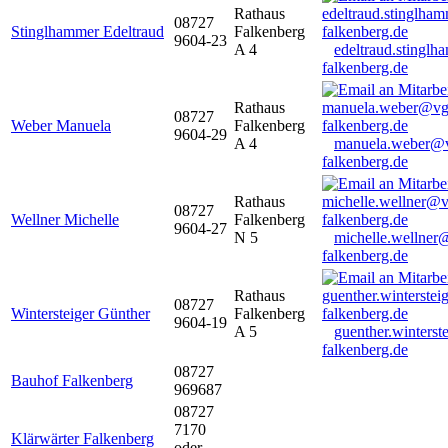
Rathaus
08727
Stinglhammer Edeltraud
Falkenberg
9604-23
A 4
edeltraud.stingl
falkenberg.de
Rathaus
08727
Weber Manuela
Falkenberg
9604-29
A 4
manuela.weber@
falkenberg.de
Rathaus
08727
Wellner Michelle
Falkenberg
9604-27
N 5
michelle.wellner
falkenberg.de
Rathaus
08727
Wintersteiger Günther
Falkenberg
9604-19
A 5
guenther.winters
falkenberg.de
08727
Bauhof Falkenberg
969687
08727
7170
Klärwärter Falkenberg
oder