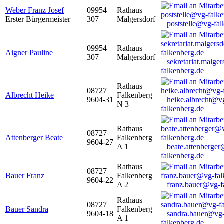
Weber Franz Josef
09954
Rathaus
Erster Bürgermeister
307
Malgersdorf
poststelle@vg-fal
09954
Rathaus
Aigner Pauline
307
Malgersdorf
sekretariat.malge
falkenberg.de
Rathaus
08727
Albrecht Heike
Falkenberg
9604-31
heike.albrecht@v
N 3
falkenberg.de
Rathaus
08727
Attenberger Beate
Falkenberg
9604-27
A 1
beate.attenberge
falkenberg.de
Rathaus
08727
Bauer Franz
Falkenberg
9604-22
A 2
franz.bauer@vg-f
Rathaus
08727
Bauer Sandra
Falkenberg
9604-18
sandra.bauer@vg
A 1
falkenberg.de