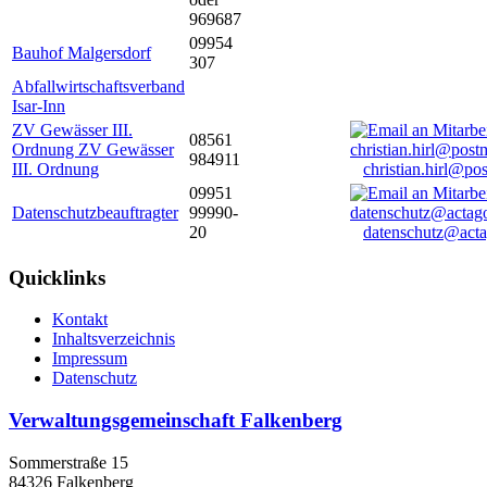
969687
09954
Bauhof Malgersdorf
307
Abfallwirtschaftsverband
Isar-Inn
ZV Gewässer III.
08561
Ordnung ZV Gewässer
984911
III. Ordnung
christian.hirl@po
09951
Datenschutzbeauftragter
99990-
20
datenschutz@acta
Quicklinks
Kontakt
Inhaltsverzeichnis
Impressum
Datenschutz
Verwaltungsgemeinschaft Falkenberg
Sommerstraße 15
84326 Falkenberg