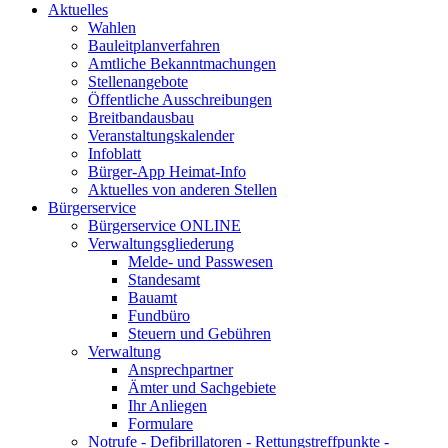
Aktuelles
Wahlen
Bauleitplanverfahren
Amtliche Bekanntmachungen
Stellenangebote
Öffentliche Ausschreibungen
Breitbandausbau
Veranstaltungskalender
Infoblatt
Bürger-App Heimat-Info
Aktuelles von anderen Stellen
Bürgerservice
Bürgerservice ONLINE
Verwaltungsgliederung
Melde- und Passwesen
Standesamt
Bauamt
Fundbüro
Steuern und Gebühren
Verwaltung
Ansprechpartner
Ämter und Sachgebiete
Ihr Anliegen
Formulare
Notrufe - Defibrillatoren - Rettungstreffpunkte -