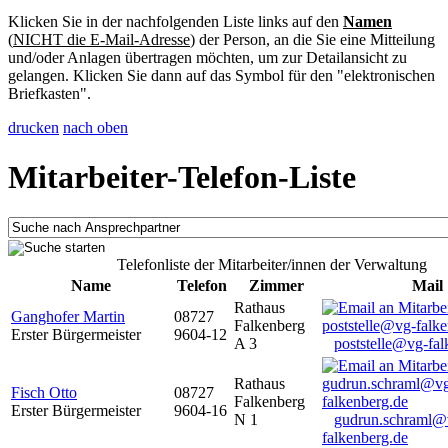
Klicken Sie in der nachfolgenden Liste links auf den
Namen
(
NICHT die E-Mail-Adresse
) der Person, an die Sie eine Mitteilung
und/oder Anlagen übertragen möchten, um zur Detailansicht zu
gelangen. Klicken Sie dann auf das Symbol für den "elektronischen
Briefkasten".
drucken
nach oben
Mitarbeiter-Telefon-Liste
Telefonliste der Mitarbeiter/innen der Verwaltung
Name
Telefon
Zimmer
Mail
Rathaus
Ganghofer Martin
08727
Falkenberg
Erster Bürgermeister
9604-12
A 3
poststelle@vg-fal
Rathaus
Fisch Otto
08727
Falkenberg
Erster Bürgermeister
9604-16
N 1
gudrun.schraml@
falkenberg.de