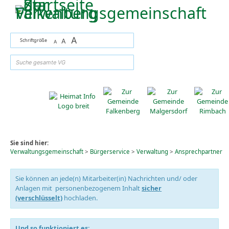
Zum Inhalt
,
zur Navigation
oder
zur Startseite
springen.
A
Schriftgröße
A
A
suchen
Sie sind hier:
Verwaltungsgemeinschaft
>
Bürgerservice
>
Verwaltung
>
Ansprechpartner
Sie können an jede(n) Mitarbeiter(in) Nachrichten und/ oder
Anlagen mit personenbezogenem Inhalt
sicher
(verschlüsselt)
hochladen.
Und so funktioniert es: