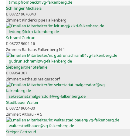
timo.pfrombeck@vg-falkenberg.de
Schillinger Michaela
08727 9676040
Kinderkrippe Falkenberg
leitung@kikri-falkenberg.de
Schraml Gudrun
08727 9604-16
Rathaus Falkenberg N 1
gudrun.schraml@vg-falkenberg.de
Siebengartner Stefanie
09954 307
Rathaus Malgersdorf
sekretariat.malgersdorf@vg-falkenberg.de
Stadlbauer Walter
08727 9604-30
Altbau - A 5
walter.stadlbauer@vg-falkenberg.de
Steiger Gertraud