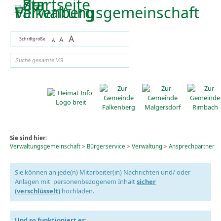
Zum Inhalt
,
zur Navigation
oder
zur Startseite
springen.
A
Schriftgröße
A
A
suchen
Sie sind hier:
Verwaltungsgemeinschaft
>
Bürgerservice
>
Verwaltung
>
Ansprechpartner
Sie können an jede(n) Mitarbeiter(in) Nachrichten und/ oder
Anlagen mit personenbezogenem Inhalt
sicher
(verschlüsselt)
hochladen.
Und so funktioniert es: