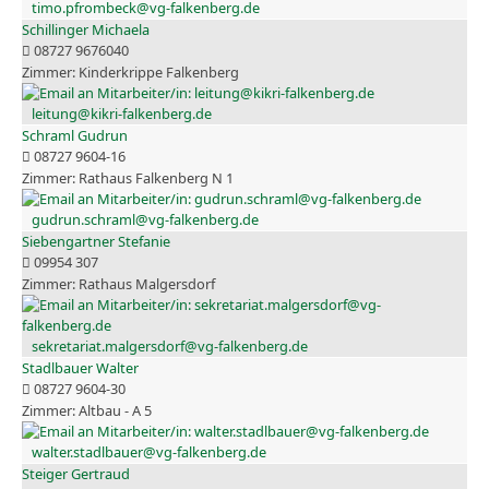
timo.pfrombeck@vg-falkenberg.de
Schillinger Michaela
08727 9676040
Kinderkrippe Falkenberg
leitung@kikri-falkenberg.de
Schraml Gudrun
08727 9604-16
Rathaus Falkenberg N 1
gudrun.schraml@vg-falkenberg.de
Siebengartner Stefanie
09954 307
Rathaus Malgersdorf
sekretariat.malgersdorf@vg-falkenberg.de
Stadlbauer Walter
08727 9604-30
Altbau - A 5
walter.stadlbauer@vg-falkenberg.de
Steiger Gertraud