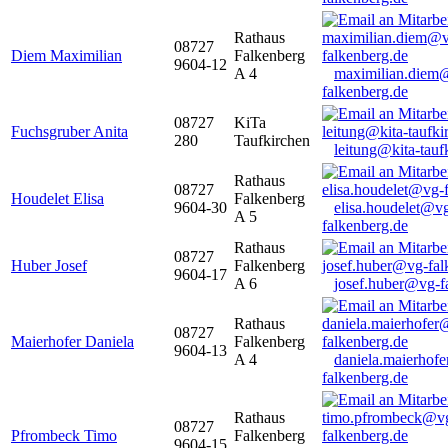
Rathaus
08727
Diem Maximilian
Falkenberg
9604-12
A 4
maximilian.diem
falkenberg.de
08727
KiTa
Fuchsgruber Anita
280
Taufkirchen
leitung@kita-tauf
Rathaus
08727
Houdelet Elisa
Falkenberg
9604-30
elisa.houdelet@v
A 5
falkenberg.de
Rathaus
08727
Huber Josef
Falkenberg
9604-17
A 6
josef.huber@vg-f
Rathaus
08727
Maierhofer Daniela
Falkenberg
9604-13
A 4
daniela.maierhof
falkenberg.de
Rathaus
08727
Pfrombeck Timo
Falkenberg
9604-15