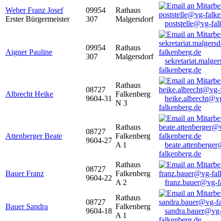
Weber Franz Josef
09954
Rathaus
Erster Bürgermeister
307
Malgersdorf
poststelle@vg-fal
09954
Rathaus
Aigner Pauline
307
Malgersdorf
sekretariat.malge
falkenberg.de
Rathaus
08727
Albrecht Heike
Falkenberg
9604-31
heike.albrecht@v
N 3
falkenberg.de
Rathaus
08727
Attenberger Beate
Falkenberg
9604-27
A 1
beate.attenberge
falkenberg.de
Rathaus
08727
Bauer Franz
Falkenberg
9604-22
A 2
franz.bauer@vg-f
Rathaus
08727
Bauer Sandra
Falkenberg
9604-18
sandra.bauer@vg
A 1
falkenberg.de