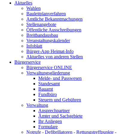
Aktuelles
Wahlen
Bauleitplanverfahren
Amtliche Bekanntmachungen
Stellenangebote
Öffentliche Ausschreibungen
Breitbandausbau
Veranstaltungskalender
Infoblatt
Bürger-App Heimat-Info
Aktuelles von anderen Stellen
Bürgerservice
Bürgerservice ONLINE
Verwaltungsgliederung
Melde- und Passwesen
Standesamt
Bauamt
Fundbüro
Steuern und Gebühren
Verwaltung
Ansprechpartner
Ämter und Sachgebiete
Ihr Anliegen
Formulare
Notrufe - Defibrillatoren - Rettungstreffpunkte -