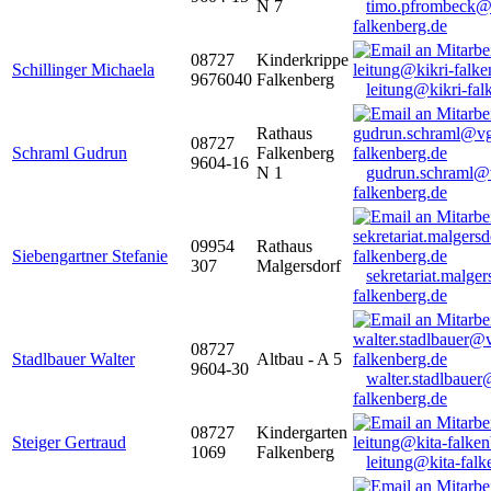
N 7
timo.pfrombeck@
falkenberg.de
08727
Kinderkrippe
Schillinger Michaela
9676040
Falkenberg
leitung@kikri-fal
Rathaus
08727
Schraml Gudrun
Falkenberg
9604-16
N 1
gudrun.schraml@
falkenberg.de
09954
Rathaus
Siebengartner Stefanie
307
Malgersdorf
sekretariat.malge
falkenberg.de
08727
Stadlbauer Walter
Altbau - A 5
9604-30
walter.stadlbaue
falkenberg.de
08727
Kindergarten
Steiger Gertraud
1069
Falkenberg
leitung@kita-falk