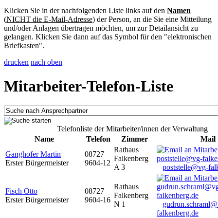
Klicken Sie in der nachfolgenden Liste links auf den
Namen
(
NICHT die E-Mail-Adresse
) der Person, an die Sie eine Mitteilung
und/oder Anlagen übertragen möchten, um zur Detailansicht zu
gelangen. Klicken Sie dann auf das Symbol für den "elektronischen
Briefkasten".
drucken
nach oben
Mitarbeiter-Telefon-Liste
Telefonliste der Mitarbeiter/innen der Verwaltung
Name
Telefon
Zimmer
Mail
Rathaus
Ganghofer Martin
08727
Falkenberg
Erster Bürgermeister
9604-12
A 3
poststelle@vg-fal
Rathaus
Fisch Otto
08727
Falkenberg
Erster Bürgermeister
9604-16
N 1
gudrun.schraml@
falkenberg.de