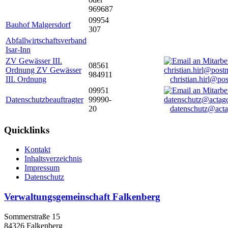
969687
09954
Bauhof Malgersdorf
307
Abfallwirtschaftsverband
Isar-Inn
ZV Gewässer III.
08561
Ordnung ZV Gewässer
984911
III. Ordnung
christian.hirl@po
09951
Datenschutzbeauftragter
99990-
20
datenschutz@acta
Quicklinks
Kontakt
Inhaltsverzeichnis
Impressum
Datenschutz
Verwaltungsgemeinschaft Falkenberg
Sommerstraße 15
84326 Falkenberg