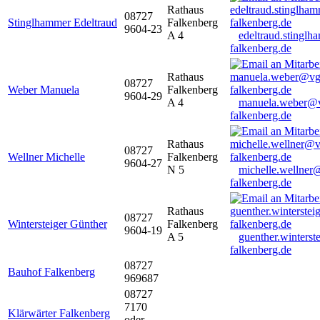
Rathaus
08727
Stinglhammer Edeltraud
Falkenberg
9604-23
A 4
edeltraud.stingl
falkenberg.de
Rathaus
08727
Weber Manuela
Falkenberg
9604-29
A 4
manuela.weber@
falkenberg.de
Rathaus
08727
Wellner Michelle
Falkenberg
9604-27
N 5
michelle.wellner
falkenberg.de
Rathaus
08727
Wintersteiger Günther
Falkenberg
9604-19
A 5
guenther.winters
falkenberg.de
08727
Bauhof Falkenberg
969687
08727
7170
Klärwärter Falkenberg
oder