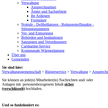
Verwaltung
Ansprechpartner
Ämter und Sachgebiete
Ihr Anliegen
Formulare
Notrufe - Defibrillatoren - Rettungstreffpunkte -
Störungsnummern
Ver- und Entsorgung
Behörden und Institutionen
Satzungen und Verordnungen
Carsharing-Service
Kommunale Wärmeplanung
Über uns
Gemeinden
Sie sind hier:
Verwaltungsgemeinschaft
>
Bürgerservice
>
Verwaltung
>
Ansprechp
Sie können an jede(n) Mitarbeiter(in) Nachrichten und/ oder
Anlagen mit personenbezogenem Inhalt
sicher
(verschlüsselt)
hochladen.
Und so funktioniert es: