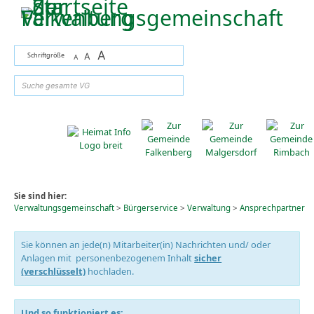
Zum Inhalt
,
zur Navigation
oder
zur Startseite
springen.
A
Schriftgröße
A
A
suchen
Sie sind hier:
Verwaltungsgemeinschaft
>
Bürgerservice
>
Verwaltung
>
Ansprechpartner
Sie können an jede(n) Mitarbeiter(in) Nachrichten und/ oder
Anlagen mit personenbezogenem Inhalt
sicher
(verschlüsselt)
hochladen.
Und so funktioniert es: