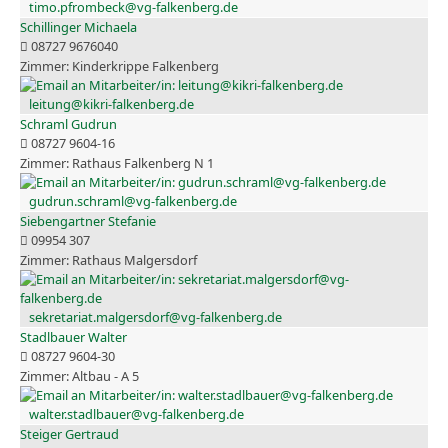
timo.pfrombeck@vg-falkenberg.de
Schillinger Michaela
08727 9676040
Kinderkrippe Falkenberg
leitung@kikri-falkenberg.de
Schraml Gudrun
08727 9604-16
Rathaus Falkenberg N 1
gudrun.schraml@vg-falkenberg.de
Siebengartner Stefanie
09954 307
Rathaus Malgersdorf
sekretariat.malgersdorf@vg-falkenberg.de
Stadlbauer Walter
08727 9604-30
Altbau - A 5
walter.stadlbauer@vg-falkenberg.de
Steiger Gertraud