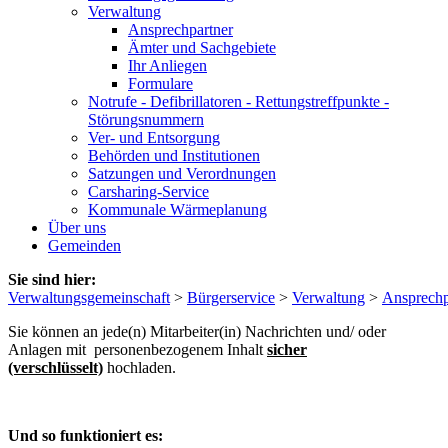
Verwaltung
Ansprechpartner
Ämter und Sachgebiete
Ihr Anliegen
Formulare
Notrufe - Defibrillatoren - Rettungstreffpunkte -
Störungsnummern
Ver- und Entsorgung
Behörden und Institutionen
Satzungen und Verordnungen
Carsharing-Service
Kommunale Wärmeplanung
Über uns
Gemeinden
Sie sind hier:
Verwaltungsgemeinschaft
>
Bürgerservice
>
Verwaltung
>
Ansprechp
Sie können an jede(n) Mitarbeiter(in) Nachrichten und/ oder
Anlagen mit personenbezogenem Inhalt
sicher
(verschlüsselt)
hochladen.
Und so funktioniert es: