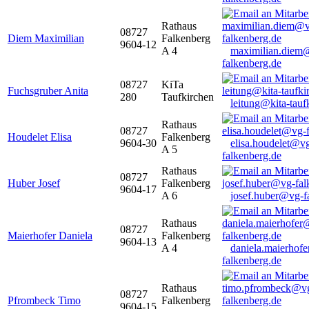
Rathaus
08727
Diem Maximilian
Falkenberg
9604-12
A 4
maximilian.diem
falkenberg.de
08727
KiTa
Fuchsgruber Anita
280
Taufkirchen
leitung@kita-tauf
Rathaus
08727
Houdelet Elisa
Falkenberg
9604-30
elisa.houdelet@v
A 5
falkenberg.de
Rathaus
08727
Huber Josef
Falkenberg
9604-17
A 6
josef.huber@vg-f
Rathaus
08727
Maierhofer Daniela
Falkenberg
9604-13
A 4
daniela.maierhof
falkenberg.de
Rathaus
08727
Pfrombeck Timo
Falkenberg
9604-15