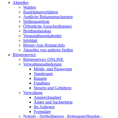
Aktuelles
Wahlen
Bauleitplanverfahren
Amtliche Bekanntmachungen
Stellenangebote
Öffentliche Ausschreibungen
Breitbandausbau
Veranstaltungskalender
Infoblatt
Bürger-App Heimat-Info
Aktuelles von anderen Stellen
Bürgerservice
Bürgerservice ONLINE
Verwaltungsgliederung
Melde- und Passwesen
Standesamt
Bauamt
Fundbüro
Steuern und Gebühren
Verwaltung
Ansprechpartner
Ämter und Sachgebiete
Ihr Anliegen
Formulare
Notrufe - Defibrillatoren - Rettungstreffpunkte -