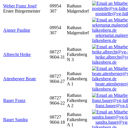
Weber Franz Josef
09954
Rathaus
Erster Bürgermeister
307
Malgersdorf
poststelle@vg-fal
09954
Rathaus
Aigner Pauline
307
Malgersdorf
sekretariat.malge
falkenberg.de
Rathaus
08727
Albrecht Heike
Falkenberg
9604-31
heike.albrecht@v
N 3
falkenberg.de
Rathaus
08727
Attenberger Beate
Falkenberg
9604-27
A 1
beate.attenberge
falkenberg.de
Rathaus
08727
Bauer Franz
Falkenberg
9604-22
A 2
franz.bauer@vg-f
Rathaus
08727
Bauer Sandra
Falkenberg
9604-18
sandra.bauer@vg
A 1
falkenberg.de