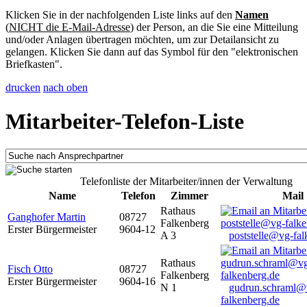
Klicken Sie in der nachfolgenden Liste links auf den
Namen
(
NICHT die E-Mail-Adresse
) der Person, an die Sie eine Mitteilung
und/oder Anlagen übertragen möchten, um zur Detailansicht zu
gelangen. Klicken Sie dann auf das Symbol für den "elektronischen
Briefkasten".
drucken
nach oben
Mitarbeiter-Telefon-Liste
Telefonliste der Mitarbeiter/innen der Verwaltung
Name
Telefon
Zimmer
Mail
Rathaus
Ganghofer Martin
08727
Falkenberg
Erster Bürgermeister
9604-12
A 3
poststelle@vg-fal
Rathaus
Fisch Otto
08727
Falkenberg
Erster Bürgermeister
9604-16
N 1
gudrun.schraml@
falkenberg.de