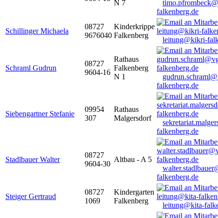
N 7
timo.pfrombeck@
falkenberg.de
08727
Kinderkrippe
Schillinger Michaela
9676040
Falkenberg
leitung@kikri-fal
Rathaus
08727
Schraml Gudrun
Falkenberg
9604-16
N 1
gudrun.schraml@
falkenberg.de
09954
Rathaus
Siebengartner Stefanie
307
Malgersdorf
sekretariat.malge
falkenberg.de
08727
Stadlbauer Walter
Altbau - A 5
9604-30
walter.stadlbaue
falkenberg.de
08727
Kindergarten
Steiger Gertraud
1069
Falkenberg
leitung@kita-falk