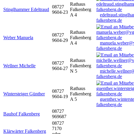
Rathaus
08727
Stinglhammer Edeltraud
Falkenberg
9604-23
A 4
edeltraud.stingl
falkenberg.de
Rathaus
08727
Weber Manuela
Falkenberg
9604-29
A 4
manuela.weber@
falkenberg.de
Rathaus
08727
Wellner Michelle
Falkenberg
9604-27
N 5
michelle.wellner
falkenberg.de
Rathaus
08727
Wintersteiger Günther
Falkenberg
9604-19
A 5
guenther.winters
falkenberg.de
08727
Bauhof Falkenberg
969687
08727
7170
Klärwärter Falkenberg
oder