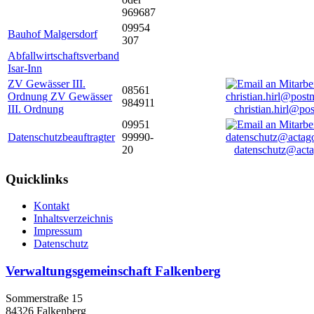
969687
09954
Bauhof Malgersdorf
307
Abfallwirtschaftsverband
Isar-Inn
ZV Gewässer III.
08561
Ordnung ZV Gewässer
984911
III. Ordnung
christian.hirl@po
09951
Datenschutzbeauftragter
99990-
20
datenschutz@acta
Quicklinks
Kontakt
Inhaltsverzeichnis
Impressum
Datenschutz
Verwaltungsgemeinschaft Falkenberg
Sommerstraße 15
84326 Falkenberg