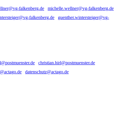
michelle.wellner@vg-falkenberg.de
guenther.wintersteiger@vg-
christian.hirl@postmuenster.de
datenschutz@actago.de