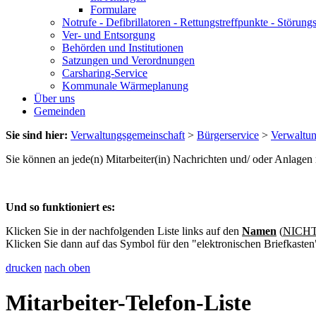
Formulare
Notrufe - Defibrillatoren - Rettungstreffpunkte - Störu
Ver- und Entsorgung
Behörden und Institutionen
Satzungen und Verordnungen
Carsharing-Service
Kommunale Wärmeplanung
Über uns
Gemeinden
Sie sind hier:
Verwaltungsgemeinschaft
>
Bürgerservice
>
Verwaltu
Sie können an jede(n) Mitarbeiter(in) Nachrichten und/ oder Anlage
Und so funktioniert es:
Klicken Sie in der nachfolgenden Liste links auf den
Namen
(
NICHT 
Klicken Sie dann auf das Symbol für den "elektronischen Briefkasten
drucken
nach oben
Mitarbeiter-Telefon-Liste