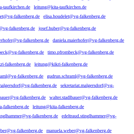
leitung@kita-taufkirchen.de
elisa.houdelet@vg-falkenberg.de
josef.huber@vg-falkenberg.de
daniela.maierhofer@vg-falkenberg.de
timo.pfrombeck@vg-falkenberg.de
leitung@kikri-falkenberg.de
gudrun.schraml@vg-falkenberg.de
sekretariat.malgersdorf@vg-
walter.stadlbauer@vg-falkenberg.de
leitung@kita-falkenberg.de
edeltraud.stinglhammer@vg-
manuela.weber@vg-falkenberg.de