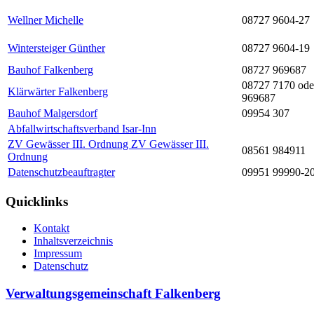
Wellner Michelle
08727 9604-27
Wintersteiger Günther
08727 9604-19
Bauhof Falkenberg
08727 969687
08727 7170 ode
Klärwärter Falkenberg
969687
Bauhof Malgersdorf
09954 307
Abfallwirtschaftsverband Isar-Inn
ZV Gewässer III. Ordnung ZV Gewässer III.
08561 984911
Ordnung
Datenschutzbeauftragter
09951 99990-2
Quicklinks
Kontakt
Inhaltsverzeichnis
Impressum
Datenschutz
Verwaltungsgemeinschaft Falkenberg