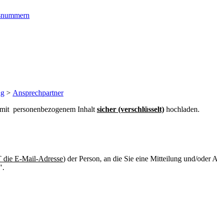
ngsnummern
ng
>
Ansprechpartner
n mit personenbezogenem Inhalt
sicher (verschlüsselt)
hochladen.
die E-Mail-Adresse
) der Person, an die Sie eine Mitteilung und/oder
".