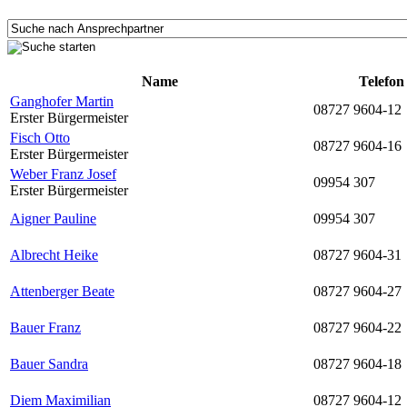
Name
Telefon
Ganghofer Martin
08727 9604-12
Erster Bürgermeister
Fisch Otto
08727 9604-16
Erster Bürgermeister
Weber Franz Josef
09954 307
Erster Bürgermeister
Aigner Pauline
09954 307
Albrecht Heike
08727 9604-31
Attenberger Beate
08727 9604-27
Bauer Franz
08727 9604-22
Bauer Sandra
08727 9604-18
Diem Maximilian
08727 9604-12