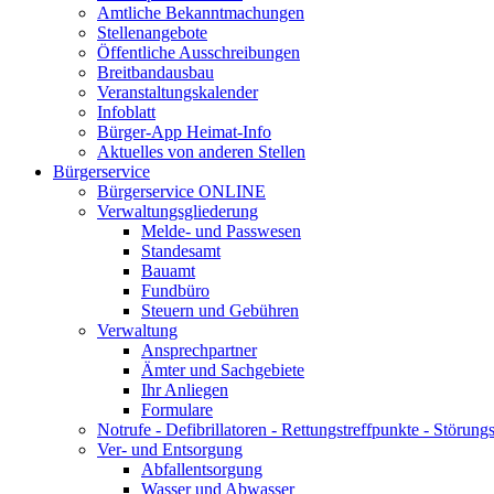
Amtliche Bekanntmachungen
Stellenangebote
Öffentliche Ausschreibungen
Breitbandausbau
Veranstaltungskalender
Infoblatt
Bürger-App Heimat-Info
Aktuelles von anderen Stellen
Bürgerservice
Bürgerservice ONLINE
Verwaltungsgliederung
Melde- und Passwesen
Standesamt
Bauamt
Fundbüro
Steuern und Gebühren
Verwaltung
Ansprechpartner
Ämter und Sachgebiete
Ihr Anliegen
Formulare
Notrufe - Defibrillatoren - Rettungstreffpunkte - Störu
Ver- und Entsorgung
Abfallentsorgung
Wasser und Abwasser