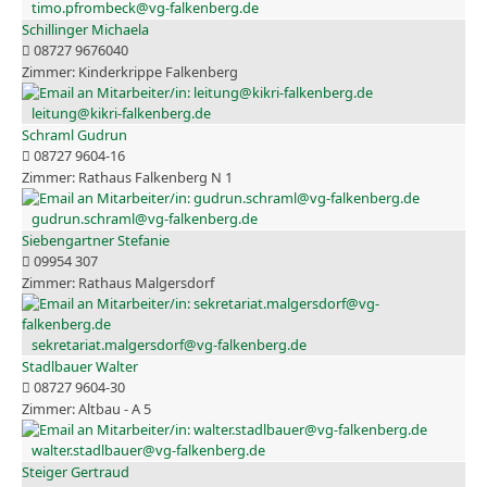
timo.pfrombeck@vg-falkenberg.de
Schillinger Michaela
08727 9676040
Kinderkrippe Falkenberg
leitung@kikri-falkenberg.de
Schraml Gudrun
08727 9604-16
Rathaus Falkenberg N 1
gudrun.schraml@vg-falkenberg.de
Siebengartner Stefanie
09954 307
Rathaus Malgersdorf
sekretariat.malgersdorf@vg-falkenberg.de
Stadlbauer Walter
08727 9604-30
Altbau - A 5
walter.stadlbauer@vg-falkenberg.de
Steiger Gertraud