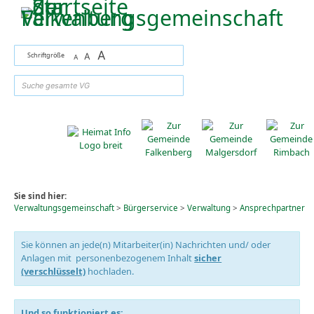
Zum Inhalt
,
zur Navigation
oder
zur Startseite
springen.
A
Schriftgröße
A
A
suchen
Sie sind hier:
Verwaltungsgemeinschaft
>
Bürgerservice
>
Verwaltung
>
Ansprechpartner
Sie können an jede(n) Mitarbeiter(in) Nachrichten und/ oder
Anlagen mit personenbezogenem Inhalt
sicher
(verschlüsselt)
hochladen.
Und so funktioniert es: