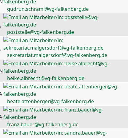
 N
gudrun.schraml@vg-falkenberg.de
f
poststelle@vg-falkenberg.de
f
sekretariat.malgersdorf@vg-falkenberg.de
 N
heike.albrecht@vg-falkenberg.de
A
beate.attenberger@vg-falkenberg.de
A
franz.bauer@vg-falkenberg.de