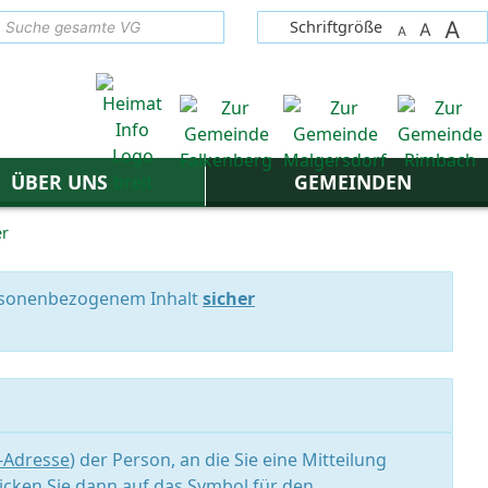
A
suchen
Schriftgröße
A
A
ÜBER UNS
GEMEINDEN
er
personenbezogenem Inhalt
sicher
l-Adresse
) der Person, an die Sie eine Mitteilung
icken Sie dann auf das Symbol für den