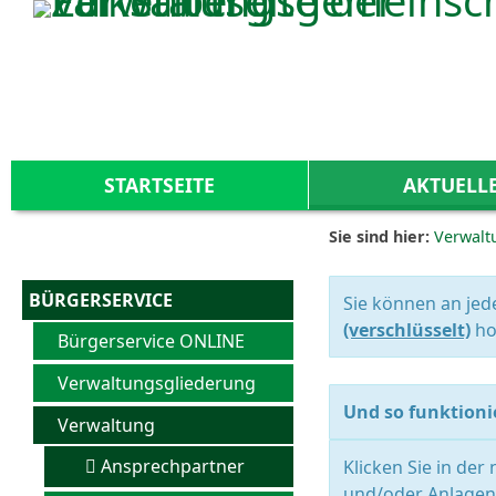
Zum Inhalt
,
zur Navigation
oder
zur Startseite
springen.
STARTSEITE
AKTUELL
Sie sind hier:
Verwalt
BÜRGERSERVICE
Sie können an jed
(verschlüsselt)
ho
Bürgerservice ONLINE
Verwaltungsgliederung
Und so funktionie
Verwaltung
Ansprechpartner
Klicken Sie in der
und/oder Anlagen 