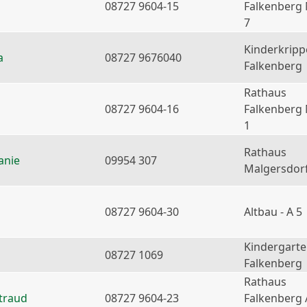
08727 9604-15
Falkenberg
7
Kinderkripp
a
08727 9676040
Falkenberg
Rathaus
08727 9604-16
Falkenberg
1
Rathaus
anie
09954 307
Malgersdor
08727 9604-30
Altbau - A 5
Kindergart
08727 1069
Falkenberg
Rathaus
traud
08727 9604-23
Falkenberg 