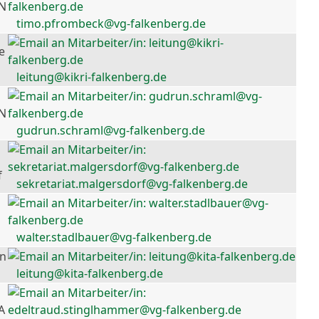
 N
timo.pfrombeck@vg-falkenberg.de
e
leitung@kikri-falkenberg.de
 N
gudrun.schraml@vg-falkenberg.de
f
sekretariat.malgersdorf@vg-falkenberg.de
walter.stadlbauer@vg-falkenberg.de
en
leitung@kita-falkenberg.de
A