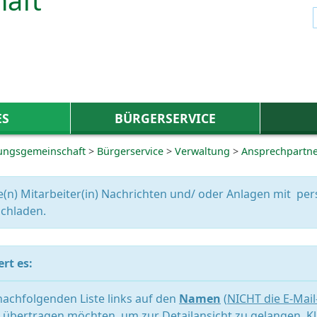
ES
BÜRGERSERVICE
ungsgemeinschaft
>
Bürgerservice
>
Verwaltung
>
Ansprechpartn
e(n) Mitarbeiter(in) Nachrichten und/ oder Anlagen mit 
chladen.
rt es:
 nachfolgenden Liste links auf den
Namen
(
NICHT die E-Mai
übertragen möchten, um zur Detailansicht zu gelangen. Kl