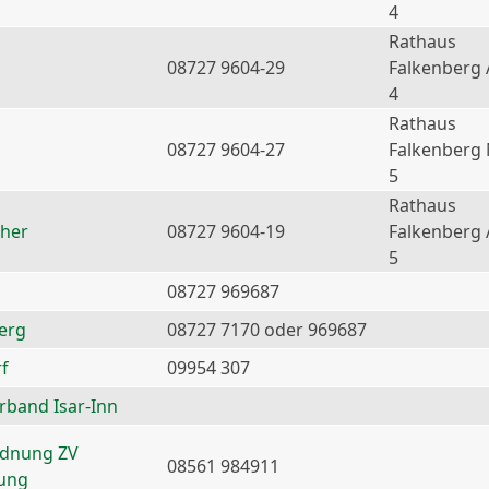
4
Rathaus
08727 9604-29
Falkenberg 
4
Rathaus
08727 9604-27
Falkenberg
5
Rathaus
ther
08727 9604-19
Falkenberg 
5
08727 969687
erg
08727 7170 oder 969687
f
09954 307
erband Isar-Inn
rdnung ZV
08561 984911
nung