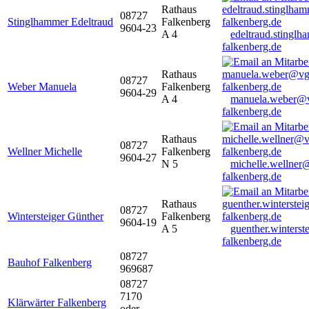
Rathaus
08727
Stinglhammer Edeltraud
Falkenberg
9604-23
A 4
edeltraud.stingl
falkenberg.de
Rathaus
08727
Weber Manuela
Falkenberg
9604-29
A 4
manuela.weber@
falkenberg.de
Rathaus
08727
Wellner Michelle
Falkenberg
9604-27
N 5
michelle.wellner
falkenberg.de
Rathaus
08727
Wintersteiger Günther
Falkenberg
9604-19
A 5
guenther.winters
falkenberg.de
08727
Bauhof Falkenberg
969687
08727
7170
Klärwärter Falkenberg
oder