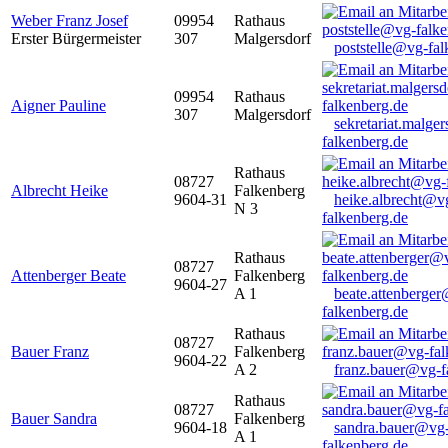
Weber Franz Josef
09954
Rathaus
Erster Bürgermeister
307
Malgersdorf
poststelle@vg-fal
09954
Rathaus
Aigner Pauline
307
Malgersdorf
sekretariat.malge
falkenberg.de
Rathaus
08727
Albrecht Heike
Falkenberg
9604-31
heike.albrecht@v
N 3
falkenberg.de
Rathaus
08727
Attenberger Beate
Falkenberg
9604-27
A 1
beate.attenberge
falkenberg.de
Rathaus
08727
Bauer Franz
Falkenberg
9604-22
A 2
franz.bauer@vg-f
Rathaus
08727
Bauer Sandra
Falkenberg
9604-18
sandra.bauer@vg
A 1
falkenberg.de