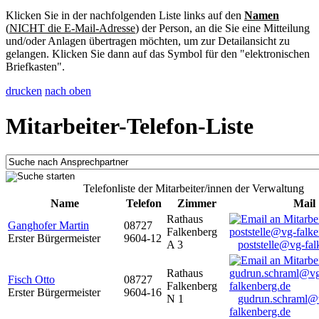
Klicken Sie in der nachfolgenden Liste links auf den
Namen
(
NICHT die E-Mail-Adresse
) der Person, an die Sie eine Mitteilung
und/oder Anlagen übertragen möchten, um zur Detailansicht zu
gelangen. Klicken Sie dann auf das Symbol für den "elektronischen
Briefkasten".
drucken
nach oben
Mitarbeiter-Telefon-Liste
Telefonliste der Mitarbeiter/innen der Verwaltung
Name
Telefon
Zimmer
Mail
Rathaus
Ganghofer Martin
08727
Falkenberg
Erster Bürgermeister
9604-12
A 3
poststelle@vg-fal
Rathaus
Fisch Otto
08727
Falkenberg
Erster Bürgermeister
9604-16
N 1
gudrun.schraml@
falkenberg.de