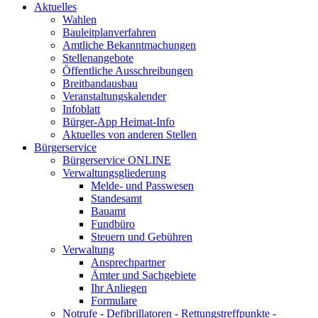
Aktuelles
Wahlen
Bauleitplanverfahren
Amtliche Bekanntmachungen
Stellenangebote
Öffentliche Ausschreibungen
Breitbandausbau
Veranstaltungskalender
Infoblatt
Bürger-App Heimat-Info
Aktuelles von anderen Stellen
Bürgerservice
Bürgerservice ONLINE
Verwaltungsgliederung
Melde- und Passwesen
Standesamt
Bauamt
Fundbüro
Steuern und Gebühren
Verwaltung
Ansprechpartner
Ämter und Sachgebiete
Ihr Anliegen
Formulare
Notrufe - Defibrillatoren - Rettungstreffpunkte -