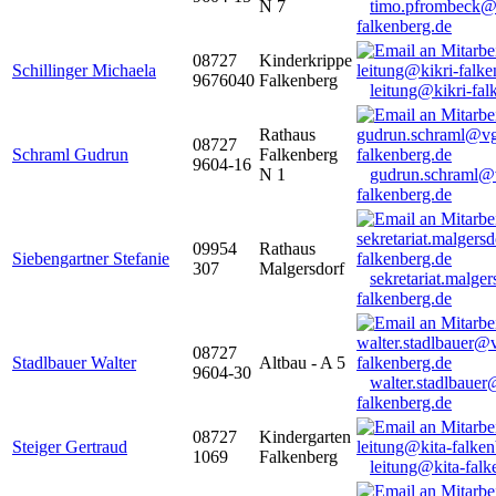
N 7
timo.pfrombeck@
falkenberg.de
08727
Kinderkrippe
Schillinger Michaela
9676040
Falkenberg
leitung@kikri-fal
Rathaus
08727
Schraml Gudrun
Falkenberg
9604-16
N 1
gudrun.schraml@
falkenberg.de
09954
Rathaus
Siebengartner Stefanie
307
Malgersdorf
sekretariat.malge
falkenberg.de
08727
Stadlbauer Walter
Altbau - A 5
9604-30
walter.stadlbaue
falkenberg.de
08727
Kindergarten
Steiger Gertraud
1069
Falkenberg
leitung@kita-falk