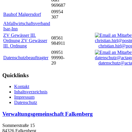
969687
09954
Bauhof Malgersdorf
307
Abfallwirtschaftsverband
Isar-Inn
ZV Gewässer III.
08561
Ordnung ZV Gewässer
984911
III. Ordnung
christian.hirl@po
09951
Datenschutzbeauftragter
99990-
20
datenschutz@acta
Quicklinks
Kontakt
Inhaltsverzeichnis
Impressum
Datenschutz
Verwaltungsgemeinschaft Falkenberg
Sommerstraße 15
84326 Falkenberg