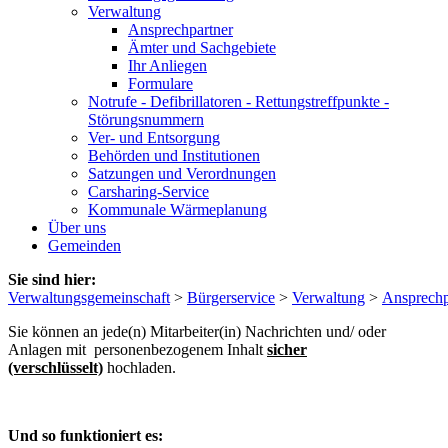
Verwaltung
Ansprechpartner
Ämter und Sachgebiete
Ihr Anliegen
Formulare
Notrufe - Defibrillatoren - Rettungstreffpunkte -
Störungsnummern
Ver- und Entsorgung
Behörden und Institutionen
Satzungen und Verordnungen
Carsharing-Service
Kommunale Wärmeplanung
Über uns
Gemeinden
Sie sind hier:
Verwaltungsgemeinschaft
>
Bürgerservice
>
Verwaltung
>
Ansprechp
Sie können an jede(n) Mitarbeiter(in) Nachrichten und/ oder
Anlagen mit personenbezogenem Inhalt
sicher
(verschlüsselt)
hochladen.
Und so funktioniert es: