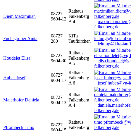
Rathaus
08727
Diem Maximilian
Falkenberg
9604-12
A 4
maximilian.diem
falkenberg.de
08727
KiTa
Fuchsgruber Anita
280
Taufkirchen
leitung@kita-tauf
Rathaus
08727
Houdelet Elisa
Falkenberg
9604-30
elisa.houdelet@v
A 5
falkenberg.de
Rathaus
08727
Huber Josef
Falkenberg
9604-17
A 6
josef.huber@vg-f
Rathaus
08727
Maierhofer Daniela
Falkenberg
9604-13
A 4
daniela.maierhof
falkenberg.de
Rathaus
08727
Pfrombeck Timo
Falkenberg
9604-15