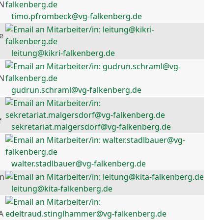
 N
timo.pfrombeck@vg-falkenberg.de
e
leitung@kikri-falkenberg.de
 N
gudrun.schraml@vg-falkenberg.de
f
sekretariat.malgersdorf@vg-falkenberg.de
walter.stadlbauer@vg-falkenberg.de
en
leitung@kita-falkenberg.de
A