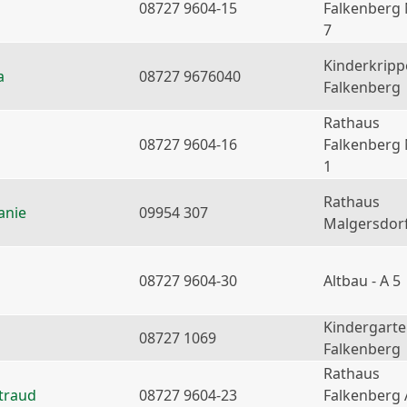
08727 9604-15
Falkenberg
7
Kinderkripp
a
08727 9676040
Falkenberg
Rathaus
08727 9604-16
Falkenberg
1
Rathaus
anie
09954 307
Malgersdor
08727 9604-30
Altbau - A 5
Kindergart
08727 1069
Falkenberg
Rathaus
traud
08727 9604-23
Falkenberg 