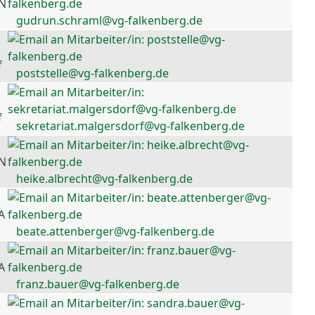
 N
gudrun.schraml@vg-falkenberg.de
f
poststelle@vg-falkenberg.de
f
sekretariat.malgersdorf@vg-falkenberg.de
 N
heike.albrecht@vg-falkenberg.de
A
beate.attenberger@vg-falkenberg.de
A
franz.bauer@vg-falkenberg.de