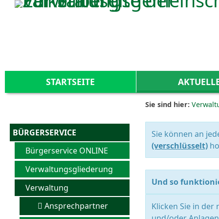
Zum Inhalt
,
zur Navigation
oder
zur Startseite
springen.
STARTSEITE
AKTUELL
Sie sind hier:
Verwalt
BÜRGERSERVICE
Sie können an jed
(verschlüsselt)
ho
Bürgerservice ONLINE
Verwaltungsgliederung
Und so funktionie
Verwaltung
Ansprechpartner
Klicken Sie in der
und/oder Anlagen 