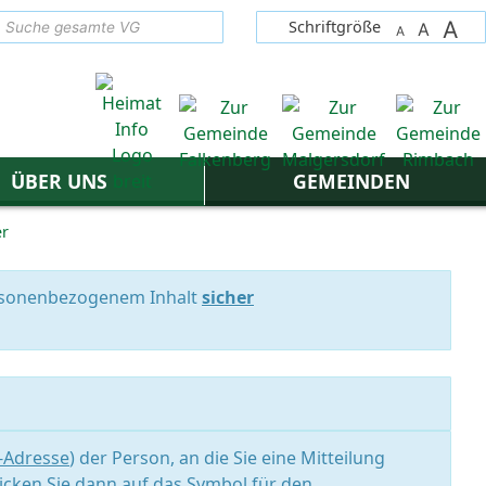
A
suchen
Schriftgröße
A
A
ÜBER UNS
GEMEINDEN
er
personenbezogenem Inhalt
sicher
l-Adresse
) der Person, an die Sie eine Mitteilung
icken Sie dann auf das Symbol für den