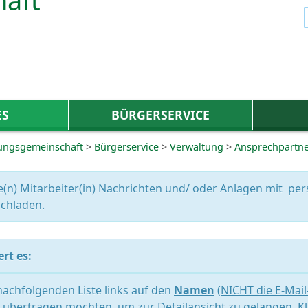
ES
BÜRGERSERVICE
ungsgemeinschaft
>
Bürgerservice
>
Verwaltung
>
Ansprechpartn
e(n) Mitarbeiter(in) Nachrichten und/ oder Anlagen mit 
chladen.
rt es:
 nachfolgenden Liste links auf den
Namen
(
NICHT die E-Mai
übertragen möchten, um zur Detailansicht zu gelangen. Kl