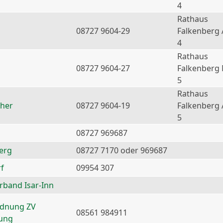
4
Rathaus
08727 9604-29
Falkenberg 
4
Rathaus
08727 9604-27
Falkenberg
5
Rathaus
ther
08727 9604-19
Falkenberg 
5
08727 969687
erg
08727 7170 oder 969687
f
09954 307
erband Isar-Inn
rdnung ZV
08561 984911
nung