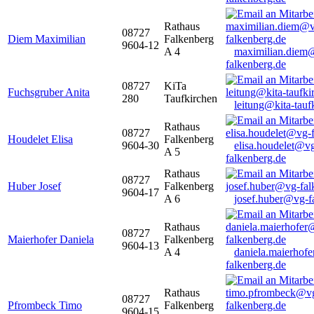
Rathaus
08727
Diem Maximilian
Falkenberg
9604-12
A 4
maximilian.diem
falkenberg.de
08727
KiTa
Fuchsgruber Anita
280
Taufkirchen
leitung@kita-tauf
Rathaus
08727
Houdelet Elisa
Falkenberg
9604-30
elisa.houdelet@v
A 5
falkenberg.de
Rathaus
08727
Huber Josef
Falkenberg
9604-17
A 6
josef.huber@vg-f
Rathaus
08727
Maierhofer Daniela
Falkenberg
9604-13
A 4
daniela.maierhof
falkenberg.de
Rathaus
08727
Pfrombeck Timo
Falkenberg
9604-15