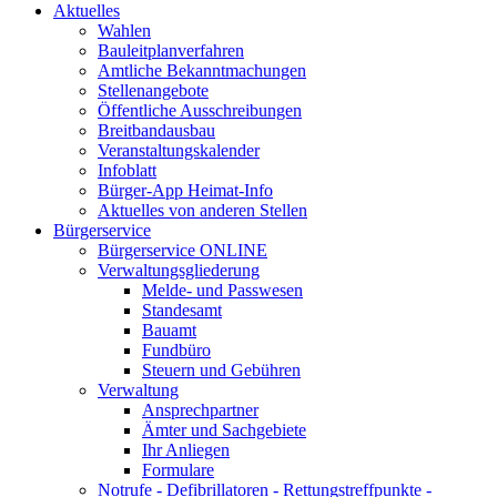
Aktuelles
Wahlen
Bauleitplanverfahren
Amtliche Bekanntmachungen
Stellenangebote
Öffentliche Ausschreibungen
Breitbandausbau
Veranstaltungskalender
Infoblatt
Bürger-App Heimat-Info
Aktuelles von anderen Stellen
Bürgerservice
Bürgerservice ONLINE
Verwaltungsgliederung
Melde- und Passwesen
Standesamt
Bauamt
Fundbüro
Steuern und Gebühren
Verwaltung
Ansprechpartner
Ämter und Sachgebiete
Ihr Anliegen
Formulare
Notrufe - Defibrillatoren - Rettungstreffpunkte -