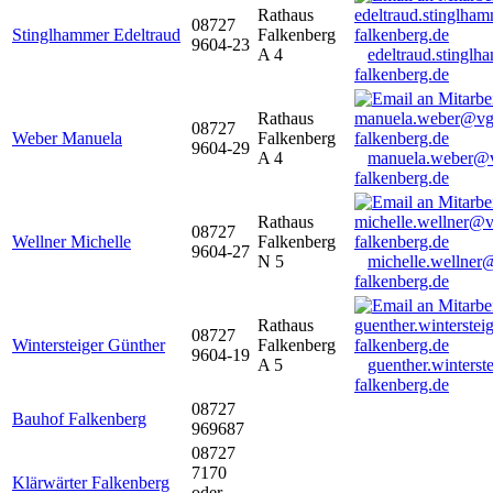
Rathaus
08727
Stinglhammer Edeltraud
Falkenberg
9604-23
A 4
edeltraud.stingl
falkenberg.de
Rathaus
08727
Weber Manuela
Falkenberg
9604-29
A 4
manuela.weber@
falkenberg.de
Rathaus
08727
Wellner Michelle
Falkenberg
9604-27
N 5
michelle.wellner
falkenberg.de
Rathaus
08727
Wintersteiger Günther
Falkenberg
9604-19
A 5
guenther.winters
falkenberg.de
08727
Bauhof Falkenberg
969687
08727
7170
Klärwärter Falkenberg
oder