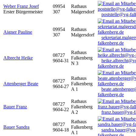
Weber Franz Josef
09954
Rathaus
Erster Bürgermeister
307
Malgersdorf
poststelle@vg-fal
09954
Rathaus
Aigner Pauline
307
Malgersdorf
sekretariat.malge
falkenberg.de
Rathaus
08727
Albrecht Heike
Falkenberg
9604-31
heike.albrecht@v
N 3
falkenberg.de
Rathaus
08727
Attenberger Beate
Falkenberg
9604-27
A 1
beate.attenberge
falkenberg.de
Rathaus
08727
Bauer Franz
Falkenberg
9604-22
A 2
franz.bauer@vg-f
Rathaus
08727
Bauer Sandra
Falkenberg
9604-18
sandra.bauer@vg
A 1
falkenberg.de