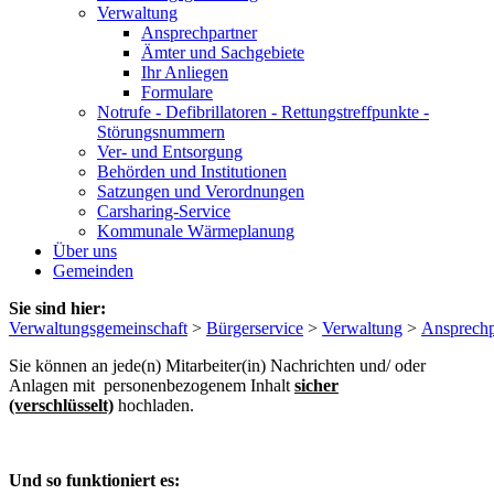
Verwaltung
Ansprechpartner
Ämter und Sachgebiete
Ihr Anliegen
Formulare
Notrufe - Defibrillatoren - Rettungstreffpunkte -
Störungsnummern
Ver- und Entsorgung
Behörden und Institutionen
Satzungen und Verordnungen
Carsharing-Service
Kommunale Wärmeplanung
Über uns
Gemeinden
Sie sind hier:
Verwaltungsgemeinschaft
>
Bürgerservice
>
Verwaltung
>
Ansprechp
Sie können an jede(n) Mitarbeiter(in) Nachrichten und/ oder
Anlagen mit personenbezogenem Inhalt
sicher
(verschlüsselt)
hochladen.
Und so funktioniert es: