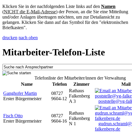
Klicken Sie in der nachfolgenden Liste links auf den
Namen
(
NICHT die E-Mail-Adresse
) der Person, an die Sie eine Mitteilung
und/oder Anlagen übertragen möchten, um zur Detailansicht zu
gelangen. Klicken Sie dann auf das Symbol für den "elektronischen
Briefkasten".
drucken
nach oben
Mitarbeiter-Telefon-Liste
Telefonliste der Mitarbeiter/innen der Verwaltung
Name
Telefon
Zimmer
Mail
Rathaus
Ganghofer Martin
08727
Falkenberg
Erster Bürgermeister
9604-12
A 3
poststelle@vg-fal
Rathaus
Fisch Otto
08727
Falkenberg
Erster Bürgermeister
9604-16
N 1
gudrun.schraml@
falkenberg.de