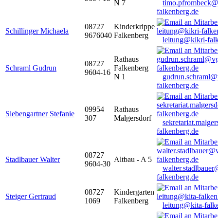
N 7
timo.pfrombeck@
falkenberg.de
08727
Kinderkrippe
Schillinger Michaela
9676040
Falkenberg
leitung@kikri-fal
Rathaus
08727
Schraml Gudrun
Falkenberg
9604-16
N 1
gudrun.schraml@
falkenberg.de
09954
Rathaus
Siebengartner Stefanie
307
Malgersdorf
sekretariat.malge
falkenberg.de
08727
Stadlbauer Walter
Altbau - A 5
9604-30
walter.stadlbaue
falkenberg.de
08727
Kindergarten
Steiger Gertraud
1069
Falkenberg
leitung@kita-falk