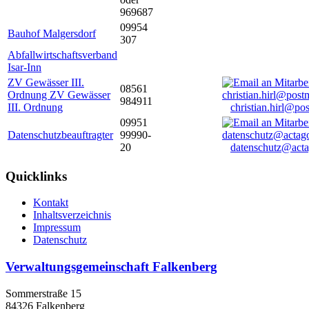
969687
09954
Bauhof Malgersdorf
307
Abfallwirtschaftsverband
Isar-Inn
ZV Gewässer III.
08561
Ordnung ZV Gewässer
984911
III. Ordnung
christian.hirl@po
09951
Datenschutzbeauftragter
99990-
20
datenschutz@acta
Quicklinks
Kontakt
Inhaltsverzeichnis
Impressum
Datenschutz
Verwaltungsgemeinschaft Falkenberg
Sommerstraße 15
84326 Falkenberg