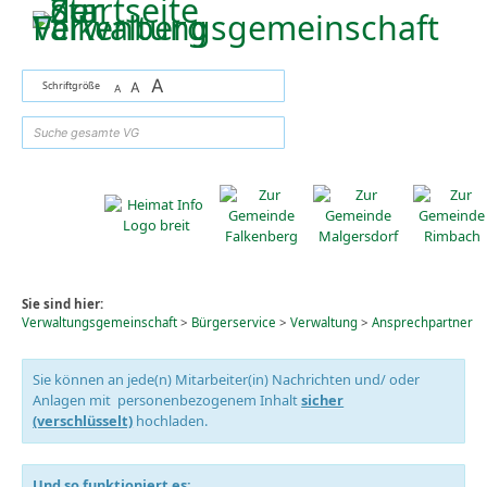
Zum Inhalt
,
zur Navigation
oder
zur Startseite
springen.
A
Schriftgröße
A
A
suchen
Sie sind hier:
Verwaltungsgemeinschaft
>
Bürgerservice
>
Verwaltung
>
Ansprechpartner
Sie können an jede(n) Mitarbeiter(in) Nachrichten und/ oder
Anlagen mit personenbezogenem Inhalt
sicher
(verschlüsselt)
hochladen.
Und so funktioniert es: