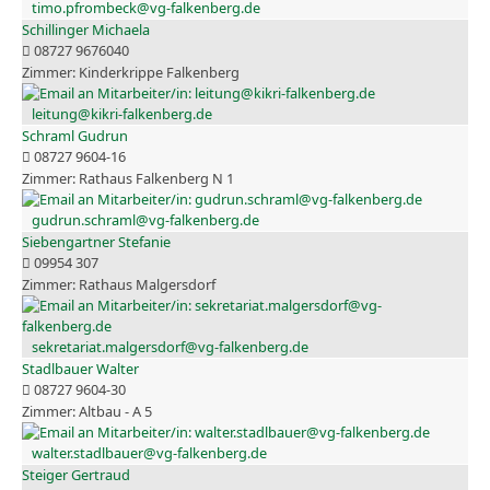
timo.pfrombeck@vg-falkenberg.de
Schillinger Michaela
08727 9676040
Kinderkrippe Falkenberg
leitung@kikri-falkenberg.de
Schraml Gudrun
08727 9604-16
Rathaus Falkenberg N 1
gudrun.schraml@vg-falkenberg.de
Siebengartner Stefanie
09954 307
Rathaus Malgersdorf
sekretariat.malgersdorf@vg-falkenberg.de
Stadlbauer Walter
08727 9604-30
Altbau - A 5
walter.stadlbauer@vg-falkenberg.de
Steiger Gertraud