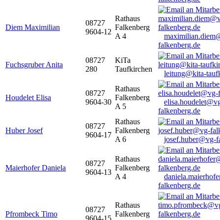
Rathaus
08727
Diem Maximilian
Falkenberg
9604-12
A 4
maximilian.diem
falkenberg.de
08727
KiTa
Fuchsgruber Anita
280
Taufkirchen
leitung@kita-tauf
Rathaus
08727
Houdelet Elisa
Falkenberg
9604-30
elisa.houdelet@v
A 5
falkenberg.de
Rathaus
08727
Huber Josef
Falkenberg
9604-17
A 6
josef.huber@vg-f
Rathaus
08727
Maierhofer Daniela
Falkenberg
9604-13
A 4
daniela.maierhof
falkenberg.de
Rathaus
08727
Pfrombeck Timo
Falkenberg
9604-15