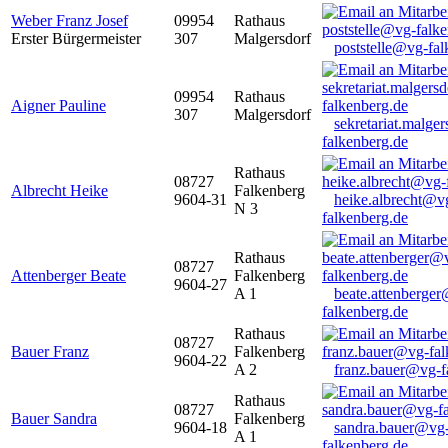
Weber Franz Josef
09954
Rathaus
Erster Bürgermeister
307
Malgersdorf
poststelle@vg-fal
09954
Rathaus
Aigner Pauline
307
Malgersdorf
sekretariat.malge
falkenberg.de
Rathaus
08727
Albrecht Heike
Falkenberg
9604-31
heike.albrecht@v
N 3
falkenberg.de
Rathaus
08727
Attenberger Beate
Falkenberg
9604-27
A 1
beate.attenberge
falkenberg.de
Rathaus
08727
Bauer Franz
Falkenberg
9604-22
A 2
franz.bauer@vg-f
Rathaus
08727
Bauer Sandra
Falkenberg
9604-18
sandra.bauer@vg
A 1
falkenberg.de