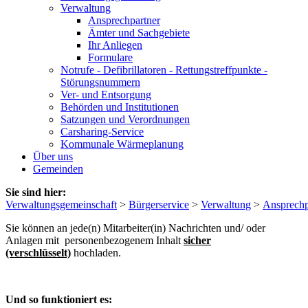
Verwaltung
Ansprechpartner
Ämter und Sachgebiete
Ihr Anliegen
Formulare
Notrufe - Defibrillatoren - Rettungstreffpunkte -
Störungsnummern
Ver- und Entsorgung
Behörden und Institutionen
Satzungen und Verordnungen
Carsharing-Service
Kommunale Wärmeplanung
Über uns
Gemeinden
Sie sind hier:
Verwaltungsgemeinschaft
>
Bürgerservice
>
Verwaltung
>
Ansprechp
Sie können an jede(n) Mitarbeiter(in) Nachrichten und/ oder
Anlagen mit personenbezogenem Inhalt
sicher
(verschlüsselt)
hochladen.
Und so funktioniert es: