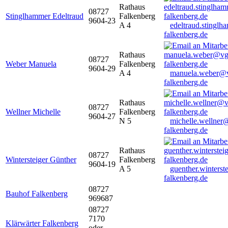
Rathaus
08727
Stinglhammer Edeltraud
Falkenberg
9604-23
A 4
edeltraud.stingl
falkenberg.de
Rathaus
08727
Weber Manuela
Falkenberg
9604-29
A 4
manuela.weber@
falkenberg.de
Rathaus
08727
Wellner Michelle
Falkenberg
9604-27
N 5
michelle.wellner
falkenberg.de
Rathaus
08727
Wintersteiger Günther
Falkenberg
9604-19
A 5
guenther.winters
falkenberg.de
08727
Bauhof Falkenberg
969687
08727
7170
Klärwärter Falkenberg
oder