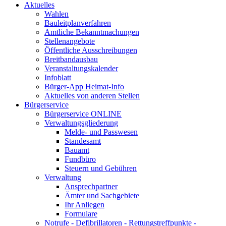
Aktuelles
Wahlen
Bauleitplanverfahren
Amtliche Bekanntmachungen
Stellenangebote
Öffentliche Ausschreibungen
Breitbandausbau
Veranstaltungskalender
Infoblatt
Bürger-App Heimat-Info
Aktuelles von anderen Stellen
Bürgerservice
Bürgerservice ONLINE
Verwaltungsgliederung
Melde- und Passwesen
Standesamt
Bauamt
Fundbüro
Steuern und Gebühren
Verwaltung
Ansprechpartner
Ämter und Sachgebiete
Ihr Anliegen
Formulare
Notrufe - Defibrillatoren - Rettungstreffpunkte -