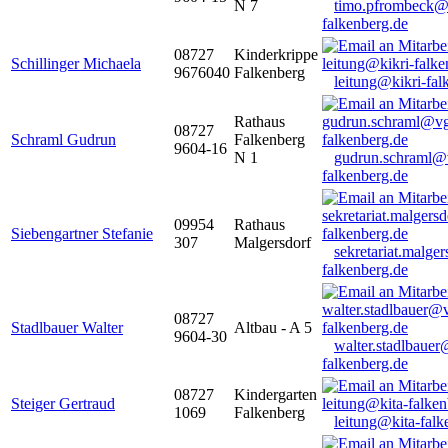
N 7
timo.pfrombeck@
falkenberg.de
08727
Kinderkrippe
Schillinger Michaela
9676040
Falkenberg
leitung@kikri-fal
Rathaus
08727
Schraml Gudrun
Falkenberg
9604-16
N 1
gudrun.schraml@
falkenberg.de
09954
Rathaus
Siebengartner Stefanie
307
Malgersdorf
sekretariat.malge
falkenberg.de
08727
Stadlbauer Walter
Altbau - A 5
9604-30
walter.stadlbaue
falkenberg.de
08727
Kindergarten
Steiger Gertraud
1069
Falkenberg
leitung@kita-falk