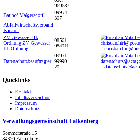
969687
09954
Bauhof Malgersdorf
307
Abfallwirtschaftsverband
Isar-Inn
ZV Gewässer III.
08561
Ordnung ZV Gewässer
984911
III. Ordnung
christian.hirl@po
09951
Datenschutzbeauftragter
99990-
20
datenschutz@acta
Quicklinks
Kontakt
Inhaltsverzeichnis
Impressum
Datenschutz
Verwaltungsgemeinschaft Falkenberg
Sommerstraße 15
84326 Falkenberg