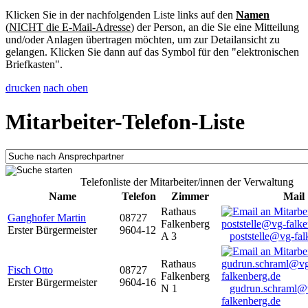
Klicken Sie in der nachfolgenden Liste links auf den
Namen
(
NICHT die E-Mail-Adresse
) der Person, an die Sie eine Mitteilung
und/oder Anlagen übertragen möchten, um zur Detailansicht zu
gelangen. Klicken Sie dann auf das Symbol für den "elektronischen
Briefkasten".
drucken
nach oben
Mitarbeiter-Telefon-Liste
Telefonliste der Mitarbeiter/innen der Verwaltung
Name
Telefon
Zimmer
Mail
Rathaus
Ganghofer Martin
08727
Falkenberg
Erster Bürgermeister
9604-12
A 3
poststelle@vg-fal
Rathaus
Fisch Otto
08727
Falkenberg
Erster Bürgermeister
9604-16
N 1
gudrun.schraml@
falkenberg.de