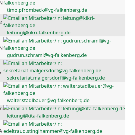
 N
timo.pfrombeck@vg-falkenberg.de
e
leitung@kikri-falkenberg.de
 N
gudrun.schraml@vg-falkenberg.de
f
sekretariat.malgersdorf@vg-falkenberg.de
walter.stadlbauer@vg-falkenberg.de
en
leitung@kita-falkenberg.de
A