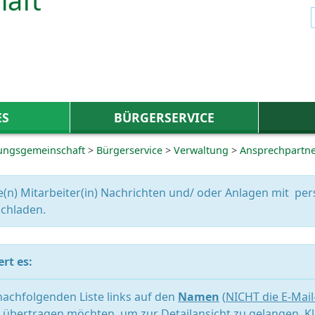
ES
BÜRGERSERVICE
ungsgemeinschaft
>
Bürgerservice
>
Verwaltung
>
Ansprechpartn
e(n) Mitarbeiter(in) Nachrichten und/ oder Anlagen mit 
chladen.
rt es:
 nachfolgenden Liste links auf den
Namen
(
NICHT die E-Mai
übertragen möchten, um zur Detailansicht zu gelangen. Kl