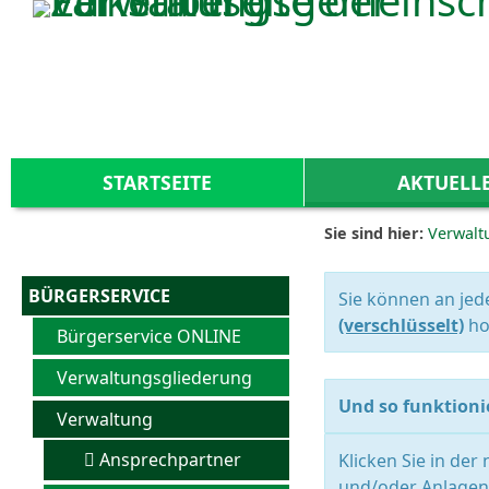
Zum Inhalt
,
zur Navigation
oder
zur Startseite
springen.
STARTSEITE
AKTUELL
Sie sind hier:
Verwalt
BÜRGERSERVICE
Sie können an jed
(verschlüsselt)
ho
Bürgerservice ONLINE
Verwaltungsgliederung
Und so funktionie
Verwaltung
Ansprechpartner
Klicken Sie in der
und/oder Anlagen 