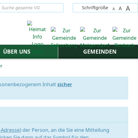
A
suchen
Schriftgröße
A
A
ÜBER UNS
GEMEINDEN
er
personenbezogenem Inhalt
sicher
l-Adresse
) der Person, an die Sie eine Mitteilung
icken Sie dann auf das Symbol für den