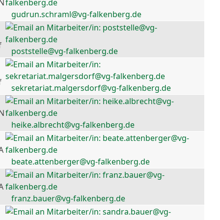
 N
gudrun.schraml@vg-falkenberg.de
f
poststelle@vg-falkenberg.de
f
sekretariat.malgersdorf@vg-falkenberg.de
 N
heike.albrecht@vg-falkenberg.de
A
beate.attenberger@vg-falkenberg.de
A
franz.bauer@vg-falkenberg.de