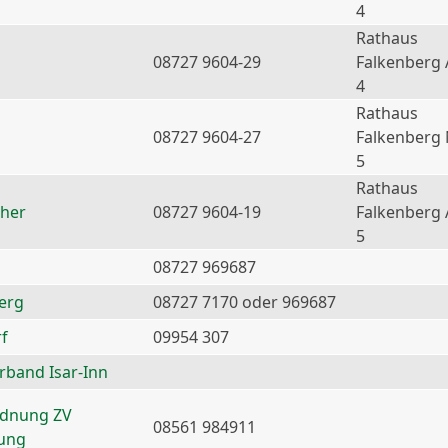
4
Rathaus
08727 9604-29
Falkenberg 
4
Rathaus
08727 9604-27
Falkenberg
5
Rathaus
ther
08727 9604-19
Falkenberg 
5
08727 969687
erg
08727 7170 oder 969687
f
09954 307
erband Isar-Inn
rdnung ZV
08561 984911
nung