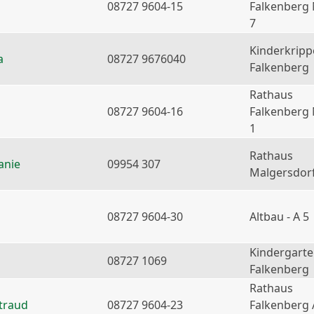
08727 9604-15
Falkenberg
7
Kinderkripp
a
08727 9676040
Falkenberg
Rathaus
08727 9604-16
Falkenberg
1
Rathaus
anie
09954 307
Malgersdor
08727 9604-30
Altbau - A 5
Kindergart
08727 1069
Falkenberg
Rathaus
traud
08727 9604-23
Falkenberg 