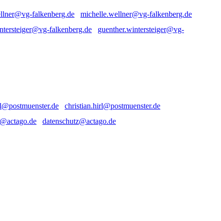
michelle.wellner@vg-falkenberg.de
guenther.wintersteiger@vg-
christian.hirl@postmuenster.de
datenschutz@actago.de