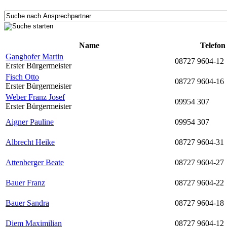
Name
Telefon
Ganghofer Martin
08727 9604-12
Erster Bürgermeister
Fisch Otto
08727 9604-16
Erster Bürgermeister
Weber Franz Josef
09954 307
Erster Bürgermeister
Aigner Pauline
09954 307
Albrecht Heike
08727 9604-31
Attenberger Beate
08727 9604-27
Bauer Franz
08727 9604-22
Bauer Sandra
08727 9604-18
Diem Maximilian
08727 9604-12