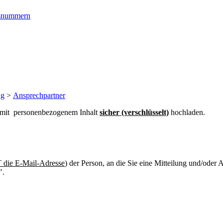
ngsnummern
ng
>
Ansprechpartner
n mit personenbezogenem Inhalt
sicher (verschlüsselt)
hochladen.
die E-Mail-Adresse
) der Person, an die Sie eine Mitteilung und/oder
".