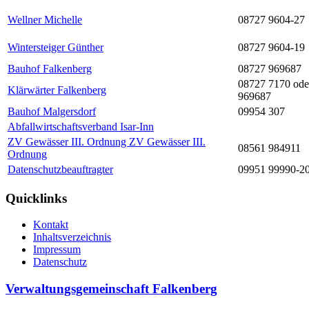
Wellner Michelle
08727 9604-27
Wintersteiger Günther
08727 9604-19
Bauhof Falkenberg
08727 969687
08727 7170 ode
Klärwärter Falkenberg
969687
Bauhof Malgersdorf
09954 307
Abfallwirtschaftsverband Isar-Inn
ZV Gewässer III. Ordnung ZV Gewässer III.
08561 984911
Ordnung
Datenschutzbeauftragter
09951 99990-2
Quicklinks
Kontakt
Inhaltsverzeichnis
Impressum
Datenschutz
Verwaltungsgemeinschaft Falkenberg