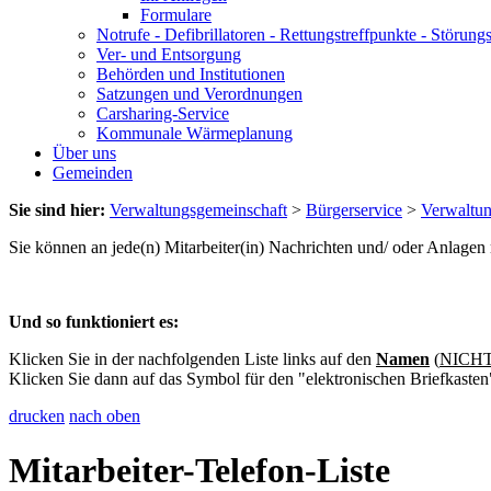
Formulare
Notrufe - Defibrillatoren - Rettungstreffpunkte - Störu
Ver- und Entsorgung
Behörden und Institutionen
Satzungen und Verordnungen
Carsharing-Service
Kommunale Wärmeplanung
Über uns
Gemeinden
Sie sind hier:
Verwaltungsgemeinschaft
>
Bürgerservice
>
Verwaltu
Sie können an jede(n) Mitarbeiter(in) Nachrichten und/ oder Anlage
Und so funktioniert es:
Klicken Sie in der nachfolgenden Liste links auf den
Namen
(
NICHT 
Klicken Sie dann auf das Symbol für den "elektronischen Briefkasten
drucken
nach oben
Mitarbeiter-Telefon-Liste