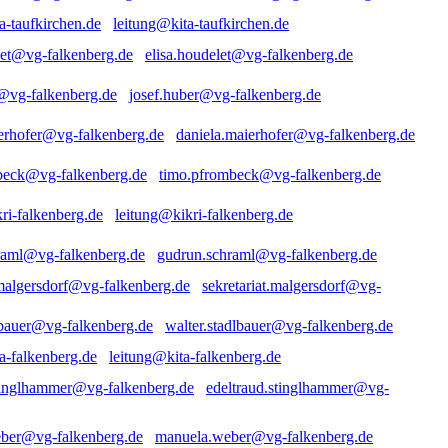
leitung@kita-taufkirchen.de
elisa.houdelet@vg-falkenberg.de
josef.huber@vg-falkenberg.de
daniela.maierhofer@vg-falkenberg.de
timo.pfrombeck@vg-falkenberg.de
leitung@kikri-falkenberg.de
gudrun.schraml@vg-falkenberg.de
sekretariat.malgersdorf@vg-
walter.stadlbauer@vg-falkenberg.de
leitung@kita-falkenberg.de
edeltraud.stinglhammer@vg-
manuela.weber@vg-falkenberg.de