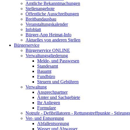
Amtliche Bekanntmachungen
Stellenangebote
Öffentliche Ausschreibungen
Breitbandausbau
Veranstaltungskalender
Infoblatt
Bürger-App Heimat-Info
Aktuelles von anderen Stellen
Bürgerservice
Bürgerservice ONLINE
Verwaltungsgliederung
Melde- und Passwesen
Standesamt
Bauamt
Fundbüro
Steuern und Gebühren
Verwaltung
Ansprechpartner
Ämter und Sachgebiete
Ihr Anliegen
Formulare
Notrufe - Defibrillatoren - Rettungstreffpunkte - Störu
Ver- und Entsorgung
Abfallentsorgung
Wasser und Abwasser