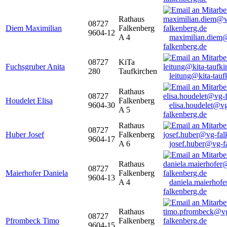
Rathaus
08727
Diem Maximilian
Falkenberg
9604-12
A 4
maximilian.diem
falkenberg.de
08727
KiTa
Fuchsgruber Anita
280
Taufkirchen
leitung@kita-tauf
Rathaus
08727
Houdelet Elisa
Falkenberg
9604-30
elisa.houdelet@v
A 5
falkenberg.de
Rathaus
08727
Huber Josef
Falkenberg
9604-17
A 6
josef.huber@vg-f
Rathaus
08727
Maierhofer Daniela
Falkenberg
9604-13
A 4
daniela.maierhof
falkenberg.de
Rathaus
08727
Pfrombeck Timo
Falkenberg
9604-15