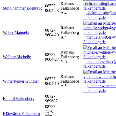
Rathaus
08727
Stinglhammer Edeltraud
Falkenberg
9604-23
A 4
edeltraud.stingl
falkenberg.de
Rathaus
08727
Weber Manuela
Falkenberg
9604-29
A 4
manuela.weber@
falkenberg.de
Rathaus
08727
Wellner Michelle
Falkenberg
9604-27
N 5
michelle.wellner
falkenberg.de
Rathaus
08727
Wintersteiger Günther
Falkenberg
9604-19
A 5
guenther.winters
falkenberg.de
08727
Bauhof Falkenberg
969687
08727
7170
Klärwärter Falkenberg
oder