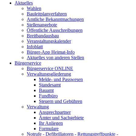
Aktuelles
Wahlen
Bauleitplanverfahren
Amtliche Bekanntmachungen
Stellenangebote
Öffentliche Ausschreibungen
Breitbandausbau
Veranstaltungskalender
Infoblatt
Bürger-App Heimat-Info
Aktuelles von anderen Stellen
Bürgerservice
Bürgerservice ONLINE
Verwaltungsgliederung
Melde- und Passwesen
Standesamt
Bauamt
Fundbüro
Steuern und Gebühren
Verwaltung
Ansprechpartner
Ämter und Sachgebiete
Ihr Anliegen
Formulare
Notrufe - Defibrillatoren - Rettungstreffpunkte -