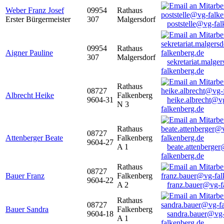
Weber Franz Josef
09954
Rathaus
Erster Bürgermeister
307
Malgersdorf
poststelle@vg-fal
09954
Rathaus
Aigner Pauline
307
Malgersdorf
sekretariat.malge
falkenberg.de
Rathaus
08727
Albrecht Heike
Falkenberg
9604-31
heike.albrecht@v
N 3
falkenberg.de
Rathaus
08727
Attenberger Beate
Falkenberg
9604-27
A 1
beate.attenberge
falkenberg.de
Rathaus
08727
Bauer Franz
Falkenberg
9604-22
A 2
franz.bauer@vg-f
Rathaus
08727
Bauer Sandra
Falkenberg
9604-18
sandra.bauer@vg
A 1
falkenberg.de