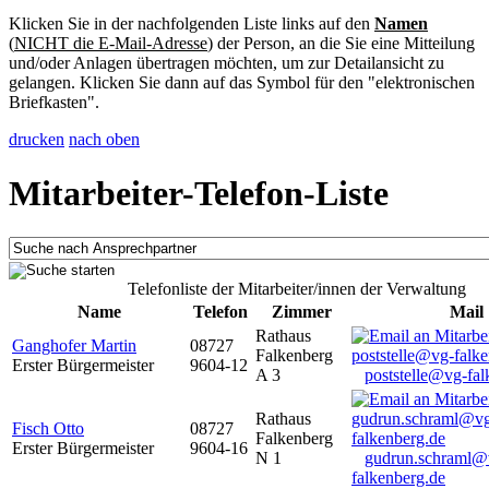
Klicken Sie in der nachfolgenden Liste links auf den
Namen
(
NICHT die E-Mail-Adresse
) der Person, an die Sie eine Mitteilung
und/oder Anlagen übertragen möchten, um zur Detailansicht zu
gelangen. Klicken Sie dann auf das Symbol für den "elektronischen
Briefkasten".
drucken
nach oben
Mitarbeiter-Telefon-Liste
Telefonliste der Mitarbeiter/innen der Verwaltung
Name
Telefon
Zimmer
Mail
Rathaus
Ganghofer Martin
08727
Falkenberg
Erster Bürgermeister
9604-12
A 3
poststelle@vg-fal
Rathaus
Fisch Otto
08727
Falkenberg
Erster Bürgermeister
9604-16
N 1
gudrun.schraml@
falkenberg.de