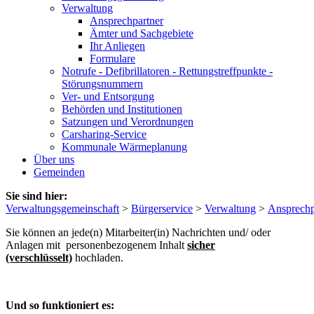
Verwaltung
Ansprechpartner
Ämter und Sachgebiete
Ihr Anliegen
Formulare
Notrufe - Defibrillatoren - Rettungstreffpunkte -
Störungsnummern
Ver- und Entsorgung
Behörden und Institutionen
Satzungen und Verordnungen
Carsharing-Service
Kommunale Wärmeplanung
Über uns
Gemeinden
Sie sind hier:
Verwaltungsgemeinschaft
>
Bürgerservice
>
Verwaltung
>
Ansprechp
Sie können an jede(n) Mitarbeiter(in) Nachrichten und/ oder
Anlagen mit personenbezogenem Inhalt
sicher
(verschlüsselt)
hochladen.
Und so funktioniert es: