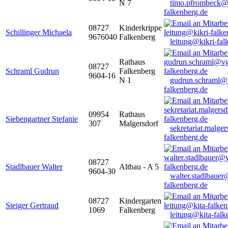
N 7
timo.pfrombeck@
falkenberg.de
08727
Kinderkrippe
Schillinger Michaela
9676040
Falkenberg
leitung@kikri-fal
Rathaus
08727
Schraml Gudrun
Falkenberg
9604-16
N 1
gudrun.schraml@
falkenberg.de
09954
Rathaus
Siebengartner Stefanie
307
Malgersdorf
sekretariat.malge
falkenberg.de
08727
Stadlbauer Walter
Altbau - A 5
9604-30
walter.stadlbaue
falkenberg.de
08727
Kindergarten
Steiger Gertraud
1069
Falkenberg
leitung@kita-falk