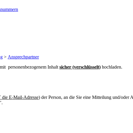
ngsnummern
ng
>
Ansprechpartner
n mit personenbezogenem Inhalt
sicher (verschlüsselt)
hochladen.
die E-Mail-Adresse
) der Person, an die Sie eine Mitteilung und/oder
".