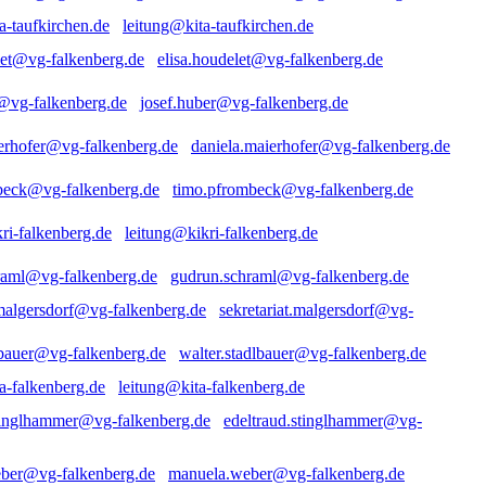
leitung@kita-taufkirchen.de
elisa.houdelet@vg-falkenberg.de
josef.huber@vg-falkenberg.de
daniela.maierhofer@vg-falkenberg.de
timo.pfrombeck@vg-falkenberg.de
leitung@kikri-falkenberg.de
gudrun.schraml@vg-falkenberg.de
sekretariat.malgersdorf@vg-
walter.stadlbauer@vg-falkenberg.de
leitung@kita-falkenberg.de
edeltraud.stinglhammer@vg-
manuela.weber@vg-falkenberg.de