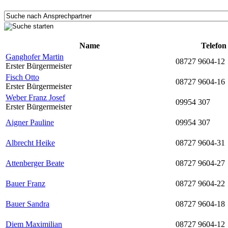
Name
Telefon
Ganghofer Martin
08727 9604-12
Erster Bürgermeister
Fisch Otto
08727 9604-16
Erster Bürgermeister
Weber Franz Josef
09954 307
Erster Bürgermeister
Aigner Pauline
09954 307
Albrecht Heike
08727 9604-31
Attenberger Beate
08727 9604-27
Bauer Franz
08727 9604-22
Bauer Sandra
08727 9604-18
Diem Maximilian
08727 9604-12