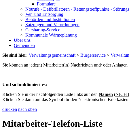
Formulare
Notrufe - Defibrillatoren - Rettungstreffpunkte - Störu
Ver- und Entsorgung
Behörden und Institutionen
Satzungen und Verordnungen
Carsharing-Service
Kommunale Wärmeplanung
Über uns
Gemeinden
Sie sind hier:
Verwaltungsgemeinschaft
>
Bürgerservice
>
Verwaltu
Sie können an jede(n) Mitarbeiter(in) Nachrichten und/ oder Anlage
Und so funktioniert es:
Klicken Sie in der nachfolgenden Liste links auf den
Namen
(
NICHT 
Klicken Sie dann auf das Symbol für den "elektronischen Briefkasten
drucken
nach oben
Mitarbeiter-Telefon-Liste