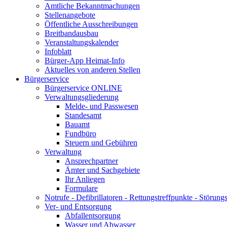
Amtliche Bekanntmachungen
Stellenangebote
Öffentliche Ausschreibungen
Breitbandausbau
Veranstaltungskalender
Infoblatt
Bürger-App Heimat-Info
Aktuelles von anderen Stellen
Bürgerservice
Bürgerservice ONLINE
Verwaltungsgliederung
Melde- und Passwesen
Standesamt
Bauamt
Fundbüro
Steuern und Gebühren
Verwaltung
Ansprechpartner
Ämter und Sachgebiete
Ihr Anliegen
Formulare
Notrufe - Defibrillatoren - Rettungstreffpunkte - Störu
Ver- und Entsorgung
Abfallentsorgung
Wasser und Abwasser