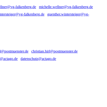
michelle.wellner@vg-falkenberg.de
guenther.wintersteiger@vg-
christian.hirl@postmuenster.de
datenschutz@actago.de