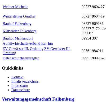
Wellner Michelle
08727 9604-27
Wintersteiger Günther
08727 9604-19
Bauhof Falkenberg
08727 969687
08727 7170 ode
Klärwärter Falkenberg
969687
Bauhof Malgersdorf
09954 307
Abfallwirtschaftsverband Isar-Inn
ZV Gewässer III. Ordnung ZV Gewässer III.
08561 984911
Ordnung
Datenschutzbeauftragter
09951 99990-2
Quicklinks
Kontakt
Inhaltsverzeichnis
Impressum
Datenschutz
Verwaltungsgemeinschaft Falkenberg