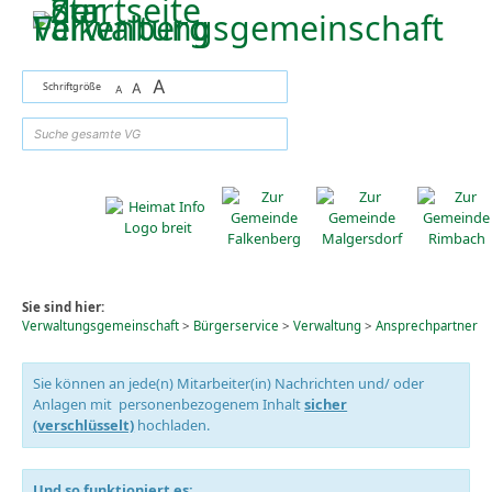
Zum Inhalt
,
zur Navigation
oder
zur Startseite
springen.
A
Schriftgröße
A
A
suchen
Sie sind hier:
Verwaltungsgemeinschaft
>
Bürgerservice
>
Verwaltung
>
Ansprechpartner
Sie können an jede(n) Mitarbeiter(in) Nachrichten und/ oder
Anlagen mit personenbezogenem Inhalt
sicher
(verschlüsselt)
hochladen.
Und so funktioniert es: