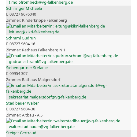
timo.pfrombeck@vg-falkenberg.de
Schillinger Michaela
08727 9676040
Kinderkrippe Falkenberg
leitung@kikri-falkenberg.de
Schraml Gudrun
08727 9604-16
Rathaus Falkenberg N 1
gudrun.schraml@vg-falkenberg.de
Siebengartner Stefanie
09954 307
Rathaus Malgersdorf
sekretariat.malgersdorf@vg-falkenberg.de
Stadlbauer Walter
08727 9604-30
Altbau - A 5
walter.stadlbauer@vg-falkenberg.de
Steiger Gertraud