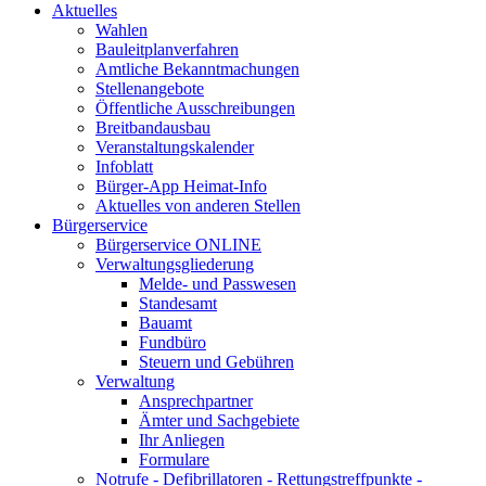
Aktuelles
Wahlen
Bauleitplanverfahren
Amtliche Bekanntmachungen
Stellenangebote
Öffentliche Ausschreibungen
Breitbandausbau
Veranstaltungskalender
Infoblatt
Bürger-App Heimat-Info
Aktuelles von anderen Stellen
Bürgerservice
Bürgerservice ONLINE
Verwaltungsgliederung
Melde- und Passwesen
Standesamt
Bauamt
Fundbüro
Steuern und Gebühren
Verwaltung
Ansprechpartner
Ämter und Sachgebiete
Ihr Anliegen
Formulare
Notrufe - Defibrillatoren - Rettungstreffpunkte -