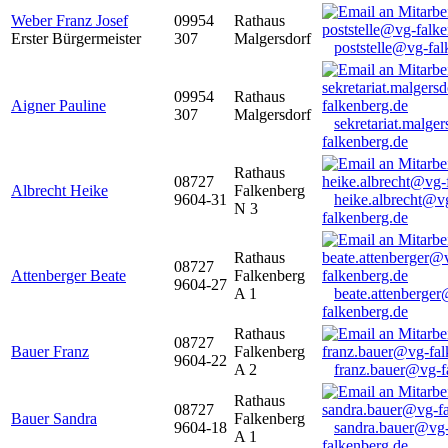
Weber Franz Josef
09954
Rathaus
Erster Bürgermeister
307
Malgersdorf
poststelle@vg-fal
09954
Rathaus
Aigner Pauline
307
Malgersdorf
sekretariat.malge
falkenberg.de
Rathaus
08727
Albrecht Heike
Falkenberg
9604-31
heike.albrecht@v
N 3
falkenberg.de
Rathaus
08727
Attenberger Beate
Falkenberg
9604-27
A 1
beate.attenberge
falkenberg.de
Rathaus
08727
Bauer Franz
Falkenberg
9604-22
A 2
franz.bauer@vg-f
Rathaus
08727
Bauer Sandra
Falkenberg
9604-18
sandra.bauer@vg
A 1
falkenberg.de