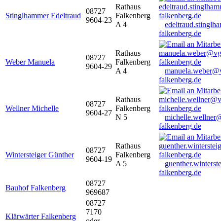
Rathaus
08727
Stinglhammer Edeltraud
Falkenberg
9604-23
A 4
edeltraud.stingl
falkenberg.de
Rathaus
08727
Weber Manuela
Falkenberg
9604-29
A 4
manuela.weber@
falkenberg.de
Rathaus
08727
Wellner Michelle
Falkenberg
9604-27
N 5
michelle.wellner
falkenberg.de
Rathaus
08727
Wintersteiger Günther
Falkenberg
9604-19
A 5
guenther.winters
falkenberg.de
08727
Bauhof Falkenberg
969687
08727
7170
Klärwärter Falkenberg
oder