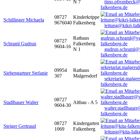
N 7
timo.pfrombeck@
falkenberg.de
08727
Kinderkrippe
Schillinger Michaela
9676040
Falkenberg
leitung@kikri-fal
Rathaus
08727
Schraml Gudrun
Falkenberg
9604-16
N 1
gudrun.schraml@
falkenberg.de
09954
Rathaus
Siebengartner Stefanie
307
Malgersdorf
sekretariat.malge
falkenberg.de
08727
Stadlbauer Walter
Altbau - A 5
9604-30
walter.stadlbaue
falkenberg.de
08727
Kindergarten
Steiger Gertraud
1069
Falkenberg
leitung@kita-falk