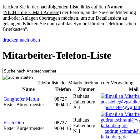
Klicken Sie in der nachfolgenden Liste links auf den
Namen
(
NICHT die E-Mail-Adresse
) der Person, an die Sie eine Mitteilung
und/oder Anlagen übertragen möchten, um zur Detailansicht zu
gelangen. Klicken Sie dann auf das Symbol für den "elektronischen
Briefkasten".
drucken
nach oben
Mitarbeiter-Telefon-Liste
Telefonliste der Mitarbeiter/innen der Verwaltung
Name
Telefon
Zimmer
Mail
Rathaus
Ganghofer Martin
08727
Falkenberg
Erster Bürgermeister
9604-12
A 3
poststelle@vg-fal
Rathaus
Fisch Otto
08727
Falkenberg
Erster Bürgermeister
9604-16
N 1
gudrun.schraml@
falkenberg.de