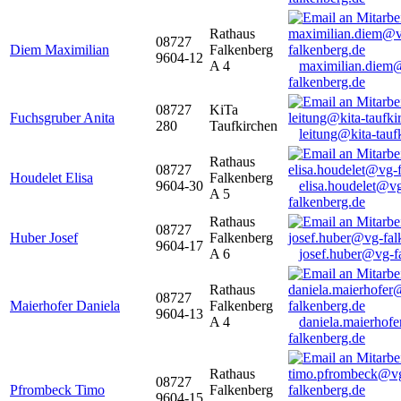
Rathaus
08727
Diem Maximilian
Falkenberg
9604-12
A 4
maximilian.diem
falkenberg.de
08727
KiTa
Fuchsgruber Anita
280
Taufkirchen
leitung@kita-tauf
Rathaus
08727
Houdelet Elisa
Falkenberg
9604-30
elisa.houdelet@v
A 5
falkenberg.de
Rathaus
08727
Huber Josef
Falkenberg
9604-17
A 6
josef.huber@vg-f
Rathaus
08727
Maierhofer Daniela
Falkenberg
9604-13
A 4
daniela.maierhof
falkenberg.de
Rathaus
08727
Pfrombeck Timo
Falkenberg
9604-15