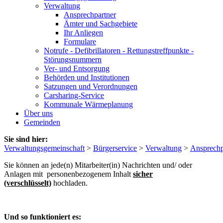
Verwaltung
Ansprechpartner
Ämter und Sachgebiete
Ihr Anliegen
Formulare
Notrufe - Defibrillatoren - Rettungstreffpunkte -
Störungsnummern
Ver- und Entsorgung
Behörden und Institutionen
Satzungen und Verordnungen
Carsharing-Service
Kommunale Wärmeplanung
Über uns
Gemeinden
Sie sind hier:
Verwaltungsgemeinschaft
>
Bürgerservice
>
Verwaltung
>
Ansprechp
Sie können an jede(n) Mitarbeiter(in) Nachrichten und/ oder
Anlagen mit personenbezogenem Inhalt
sicher
(verschlüsselt)
hochladen.
Und so funktioniert es: