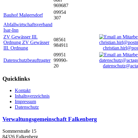
969687
09954
Bauhof Malgersdorf
307
Abfallwirtschaftsverband
Isar-Inn
ZV Gewässer III.
08561
Ordnung ZV Gewässer
984911
III. Ordnung
christian.hirl@po
09951
Datenschutzbeauftragter
99990-
20
datenschutz@acta
Quicklinks
Kontakt
Inhaltsverzeichnis
Impressum
Datenschutz
Verwaltungsgemeinschaft Falkenberg
Sommerstraße 15
84326 Falkenberg