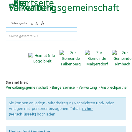
Zum Inhalt
,
zur Navigation
oder
zur Startseite
springen.
A
Schriftgröße
A
A
suchen
Sie sind hier:
Verwaltungsgemeinschaft
>
Bürgerservice
>
Verwaltung
>
Ansprechpartner
Sie können an jede(n) Mitarbeiter(in) Nachrichten und/ oder
Anlagen mit personenbezogenem Inhalt
sicher
(verschlüsselt)
hochladen.
Und so funktioniert es: