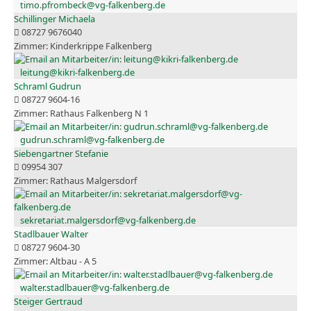
timo.pfrombeck@vg-falkenberg.de
Schillinger Michaela
08727 9676040
Kinderkrippe Falkenberg
leitung@kikri-falkenberg.de
Schraml Gudrun
08727 9604-16
Rathaus Falkenberg N 1
gudrun.schraml@vg-falkenberg.de
Siebengartner Stefanie
09954 307
Rathaus Malgersdorf
sekretariat.malgersdorf@vg-falkenberg.de
Stadlbauer Walter
08727 9604-30
Altbau - A 5
walter.stadlbauer@vg-falkenberg.de
Steiger Gertraud