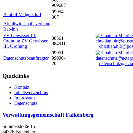
969687
09954
Bauhof Malgersdorf
307
Abfallwirtschaftsverband
Isar-Inn
ZV Gewässer III.
08561
Ordnung ZV Gewässer
984911
III. Ordnung
christian.hirl@po
09951
Datenschutzbeauftragter
99990-
20
datenschutz@acta
Quicklinks
Kontakt
Inhaltsverzeichnis
Impressum
Datenschutz
Verwaltungsgemeinschaft Falkenberg
Sommerstraße 15
84326 Falkenberg