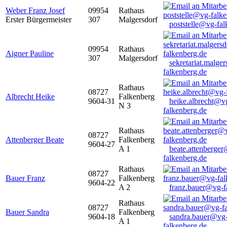
Weber Franz Josef
09954
Rathaus
Erster Bürgermeister
307
Malgersdorf
poststelle@vg-fal
09954
Rathaus
Aigner Pauline
307
Malgersdorf
sekretariat.malge
falkenberg.de
Rathaus
08727
Albrecht Heike
Falkenberg
9604-31
heike.albrecht@v
N 3
falkenberg.de
Rathaus
08727
Attenberger Beate
Falkenberg
9604-27
A 1
beate.attenberge
falkenberg.de
Rathaus
08727
Bauer Franz
Falkenberg
9604-22
A 2
franz.bauer@vg-f
Rathaus
08727
Bauer Sandra
Falkenberg
9604-18
sandra.bauer@vg
A 1
falkenberg.de