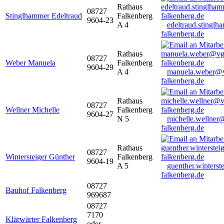
Rathaus
08727
Stinglhammer Edeltraud
Falkenberg
9604-23
A 4
edeltraud.stingl
falkenberg.de
Rathaus
08727
Weber Manuela
Falkenberg
9604-29
A 4
manuela.weber@
falkenberg.de
Rathaus
08727
Wellner Michelle
Falkenberg
9604-27
N 5
michelle.wellner
falkenberg.de
Rathaus
08727
Wintersteiger Günther
Falkenberg
9604-19
A 5
guenther.winters
falkenberg.de
08727
Bauhof Falkenberg
969687
08727
7170
Klärwärter Falkenberg
oder