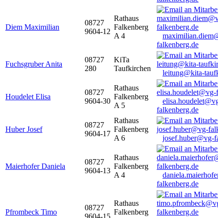
Rathaus
08727
Diem Maximilian
Falkenberg
9604-12
A 4
maximilian.diem
falkenberg.de
08727
KiTa
Fuchsgruber Anita
280
Taufkirchen
leitung@kita-tauf
Rathaus
08727
Houdelet Elisa
Falkenberg
9604-30
elisa.houdelet@v
A 5
falkenberg.de
Rathaus
08727
Huber Josef
Falkenberg
9604-17
A 6
josef.huber@vg-f
Rathaus
08727
Maierhofer Daniela
Falkenberg
9604-13
A 4
daniela.maierhof
falkenberg.de
Rathaus
08727
Pfrombeck Timo
Falkenberg
9604-15