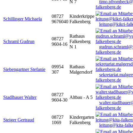
N 7
timo.pfrombeck@
falkenberg.de
08727
Kinderkrippe
Schillinger Michaela
9676040
Falkenberg
leitung@kikri-fal
Rathaus
08727
Schraml Gudrun
Falkenberg
9604-16
N 1
gudrun.schraml@
falkenberg.de
09954
Rathaus
Siebengartner Stefanie
307
Malgersdorf
sekretariat.malge
falkenberg.de
08727
Stadlbauer Walter
Altbau - A 5
9604-30
walter.stadlbaue
falkenberg.de
08727
Kindergarten
Steiger Gertraud
1069
Falkenberg
leitung@kita-falk