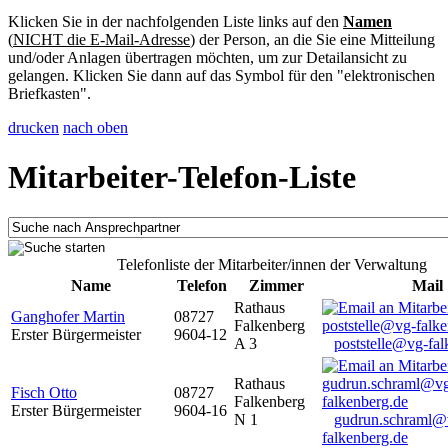
Klicken Sie in der nachfolgenden Liste links auf den
Namen
(
NICHT die E-Mail-Adresse
) der Person, an die Sie eine Mitteilung
und/oder Anlagen übertragen möchten, um zur Detailansicht zu
gelangen. Klicken Sie dann auf das Symbol für den "elektronischen
Briefkasten".
drucken
nach oben
Mitarbeiter-Telefon-Liste
Telefonliste der Mitarbeiter/innen der Verwaltung
Name
Telefon
Zimmer
Mail
Rathaus
Ganghofer Martin
08727
Falkenberg
Erster Bürgermeister
9604-12
A 3
poststelle@vg-fal
Rathaus
Fisch Otto
08727
Falkenberg
Erster Bürgermeister
9604-16
N 1
gudrun.schraml@
falkenberg.de