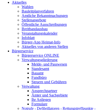
Aktuelles
Wahlen
Bauleitplanverfahren
Amtliche Bekanntmachungen
Stellenangebote
Öffentliche Ausschreibungen
Breitbandausbau
Veranstaltungskalender
Infoblatt
Bürger-App Heimat-Info
Aktuelles von anderen Stellen
Bürgerservice
Bürgerservice ONLINE
Verwaltungsgliederung
Melde- und Passwesen
Standesamt
Bauamt
Fundbüro
Steuern und Gebühren
Verwaltung
Ansprechpartner
Ämter und Sachgebiete
Ihr Anliegen
Formulare
Notrufe - Defibrillatoren - Rettungstreffpunkte -