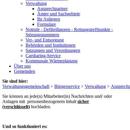
Verwaltung
Ansprechpartner
Ämter und Sachgebiete
Ihr Anliegen
Formulare
Notrufe - Defibrillatoren - Rettungstreffpunkte -
Störungsnummern
Ver- und Entsorgung
Behörden und Institutionen
Satzungen und Verordnungen
Carsharing-Service
Kommunale Wärmeplanung
Über uns
Gemeinden
Sie sind hier:
Verwaltungsgemeinschaft
>
Bürgerservice
>
Verwaltung
>
Ansprechp
Sie können an jede(n) Mitarbeiter(in) Nachrichten und/ oder
Anlagen mit personenbezogenem Inhalt
sicher
(verschlüsselt)
hochladen.
Und so funktioniert es: