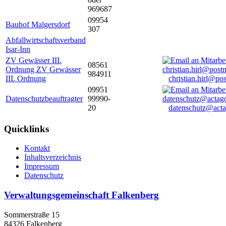
969687
09954
Bauhof Malgersdorf
307
Abfallwirtschaftsverband
Isar-Inn
ZV Gewässer III.
08561
Ordnung ZV Gewässer
984911
III. Ordnung
christian.hirl@po
09951
Datenschutzbeauftragter
99990-
20
datenschutz@acta
Quicklinks
Kontakt
Inhaltsverzeichnis
Impressum
Datenschutz
Verwaltungsgemeinschaft Falkenberg
Sommerstraße 15
84326 Falkenberg