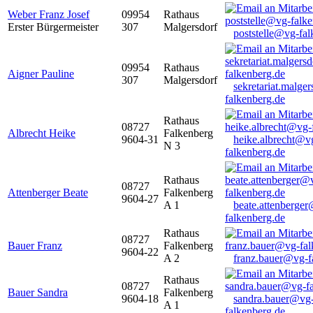
Weber Franz Josef
09954
Rathaus
Erster Bürgermeister
307
Malgersdorf
poststelle@vg-fal
09954
Rathaus
Aigner Pauline
307
Malgersdorf
sekretariat.malge
falkenberg.de
Rathaus
08727
Albrecht Heike
Falkenberg
9604-31
heike.albrecht@v
N 3
falkenberg.de
Rathaus
08727
Attenberger Beate
Falkenberg
9604-27
A 1
beate.attenberge
falkenberg.de
Rathaus
08727
Bauer Franz
Falkenberg
9604-22
A 2
franz.bauer@vg-f
Rathaus
08727
Bauer Sandra
Falkenberg
9604-18
sandra.bauer@vg
A 1
falkenberg.de