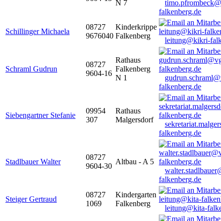
N 7
timo.pfrombeck@
falkenberg.de
08727
Kinderkrippe
Schillinger Michaela
9676040
Falkenberg
leitung@kikri-fal
Rathaus
08727
Schraml Gudrun
Falkenberg
9604-16
N 1
gudrun.schraml@
falkenberg.de
09954
Rathaus
Siebengartner Stefanie
307
Malgersdorf
sekretariat.malge
falkenberg.de
08727
Stadlbauer Walter
Altbau - A 5
9604-30
walter.stadlbaue
falkenberg.de
08727
Kindergarten
Steiger Gertraud
1069
Falkenberg
leitung@kita-falk