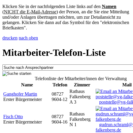
Klicken Sie in der nachfolgenden Liste links auf den
Namen
(
NICHT die E-Mail-Adresse
) der Person, an die Sie eine Mitteilung
und/oder Anlagen übertragen möchten, um zur Detailansicht zu
gelangen. Klicken Sie dann auf das Symbol für den "elektronischen
Briefkasten".
drucken
nach oben
Mitarbeiter-Telefon-Liste
Telefonliste der Mitarbeiter/innen der Verwaltung
Name
Telefon
Zimmer
Mail
Rathaus
Ganghofer Martin
08727
Falkenberg
Erster Bürgermeister
9604-12
A 3
poststelle@vg-fal
Rathaus
Fisch Otto
08727
Falkenberg
Erster Bürgermeister
9604-16
N 1
gudrun.schraml@
falkenberg.de