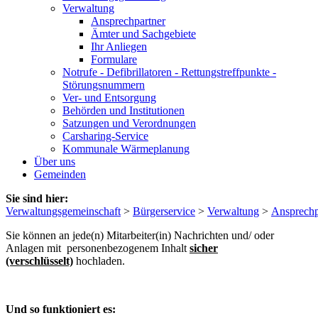
Verwaltung
Ansprechpartner
Ämter und Sachgebiete
Ihr Anliegen
Formulare
Notrufe - Defibrillatoren - Rettungstreffpunkte -
Störungsnummern
Ver- und Entsorgung
Behörden und Institutionen
Satzungen und Verordnungen
Carsharing-Service
Kommunale Wärmeplanung
Über uns
Gemeinden
Sie sind hier:
Verwaltungsgemeinschaft
>
Bürgerservice
>
Verwaltung
>
Ansprechp
Sie können an jede(n) Mitarbeiter(in) Nachrichten und/ oder
Anlagen mit personenbezogenem Inhalt
sicher
(verschlüsselt)
hochladen.
Und so funktioniert es: