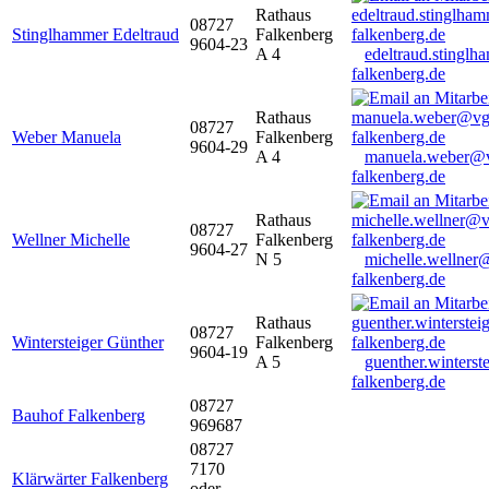
Rathaus
08727
Stinglhammer Edeltraud
Falkenberg
9604-23
A 4
edeltraud.stingl
falkenberg.de
Rathaus
08727
Weber Manuela
Falkenberg
9604-29
A 4
manuela.weber@
falkenberg.de
Rathaus
08727
Wellner Michelle
Falkenberg
9604-27
N 5
michelle.wellner
falkenberg.de
Rathaus
08727
Wintersteiger Günther
Falkenberg
9604-19
A 5
guenther.winters
falkenberg.de
08727
Bauhof Falkenberg
969687
08727
7170
Klärwärter Falkenberg
oder