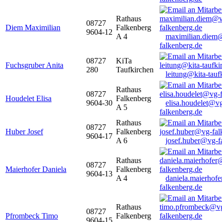
Rathaus
08727
Diem Maximilian
Falkenberg
9604-12
A 4
maximilian.diem
falkenberg.de
08727
KiTa
Fuchsgruber Anita
280
Taufkirchen
leitung@kita-tauf
Rathaus
08727
Houdelet Elisa
Falkenberg
9604-30
elisa.houdelet@v
A 5
falkenberg.de
Rathaus
08727
Huber Josef
Falkenberg
9604-17
A 6
josef.huber@vg-f
Rathaus
08727
Maierhofer Daniela
Falkenberg
9604-13
A 4
daniela.maierhof
falkenberg.de
Rathaus
08727
Pfrombeck Timo
Falkenberg
9604-15