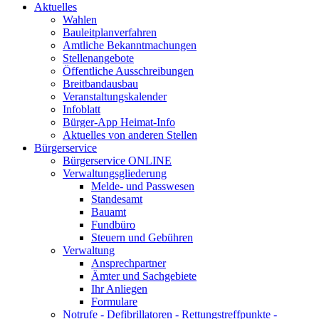
Aktuelles
Wahlen
Bauleitplanverfahren
Amtliche Bekanntmachungen
Stellenangebote
Öffentliche Ausschreibungen
Breitbandausbau
Veranstaltungskalender
Infoblatt
Bürger-App Heimat-Info
Aktuelles von anderen Stellen
Bürgerservice
Bürgerservice ONLINE
Verwaltungsgliederung
Melde- und Passwesen
Standesamt
Bauamt
Fundbüro
Steuern und Gebühren
Verwaltung
Ansprechpartner
Ämter und Sachgebiete
Ihr Anliegen
Formulare
Notrufe - Defibrillatoren - Rettungstreffpunkte -