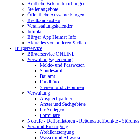
Amtliche Bekanntmachungen
Stellenangebote
Öffentliche Ausschreibungen
Breitbandausbau
Veranstaltungskalender
Infoblatt
Bürger-App Heimat-Info
Aktuelles von anderen Stellen
Bürgerservice
Bürgerservice ONLINE
Verwaltungsgliederung
Melde- und Passwesen
Standesamt
Bauamt
Fundbüro
Steuern und Gebühren
Verwaltung
Ansprechpartner
Ämter und Sachgebiete
Ihr Anliegen
Formulare
Notrufe - Defibrillatoren - Rettungstreffpunkte - Störu
Ver- und Entsorgung
Abfallentsorgung
Wasser und Abwasser