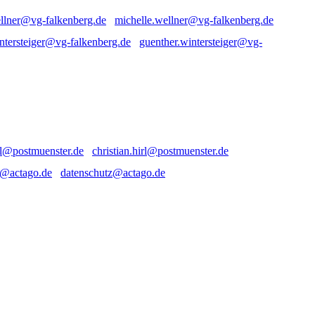
michelle.wellner@vg-falkenberg.de
guenther.wintersteiger@vg-
christian.hirl@postmuenster.de
datenschutz@actago.de