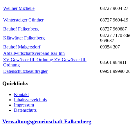
Wellner Michelle
08727 9604-27
Wintersteiger Günther
08727 9604-19
Bauhof Falkenberg
08727 969687
08727 7170 ode
Klärwärter Falkenberg
969687
Bauhof Malgersdorf
09954 307
Abfallwirtschaftsverband Isar-Inn
ZV Gewässer III. Ordnung ZV Gewässer III.
08561 984911
Ordnung
Datenschutzbeauftragter
09951 99990-2
Quicklinks
Kontakt
Inhaltsverzeichnis
Impressum
Datenschutz
Verwaltungsgemeinschaft Falkenberg