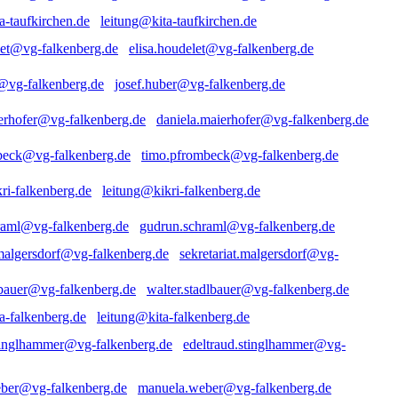
leitung@kita-taufkirchen.de
elisa.houdelet@vg-falkenberg.de
josef.huber@vg-falkenberg.de
daniela.maierhofer@vg-falkenberg.de
timo.pfrombeck@vg-falkenberg.de
leitung@kikri-falkenberg.de
gudrun.schraml@vg-falkenberg.de
sekretariat.malgersdorf@vg-
walter.stadlbauer@vg-falkenberg.de
leitung@kita-falkenberg.de
edeltraud.stinglhammer@vg-
manuela.weber@vg-falkenberg.de