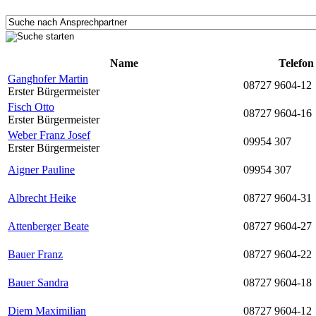
Name
Telefon
Ganghofer Martin
08727 9604-12
Erster Bürgermeister
Fisch Otto
08727 9604-16
Erster Bürgermeister
Weber Franz Josef
09954 307
Erster Bürgermeister
Aigner Pauline
09954 307
Albrecht Heike
08727 9604-31
Attenberger Beate
08727 9604-27
Bauer Franz
08727 9604-22
Bauer Sandra
08727 9604-18
Diem Maximilian
08727 9604-12