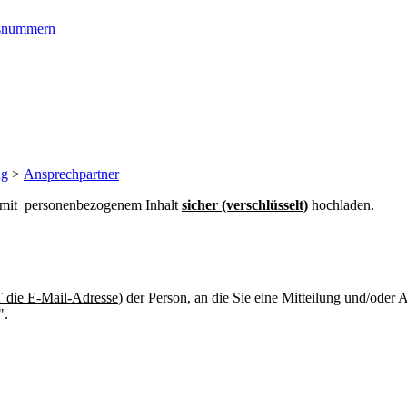
ngsnummern
ng
>
Ansprechpartner
n mit personenbezogenem Inhalt
sicher (verschlüsselt)
hochladen.
die E-Mail-Adresse
) der Person, an die Sie eine Mitteilung und/oder
".