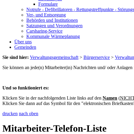
Formulare
Notrufe - Defibrillatoren - Rettungstreffpunkte - Störu
Ver- und Entsorgung
Behörden und Institutionen
Satzungen und Verordnungen
Carsharing-Service
Kommunale Wärmeplanung
Über uns
Gemeinden
Sie sind hier:
Verwaltungsgemeinschaft
>
Bürgerservice
>
Verwaltu
Sie können an jede(n) Mitarbeiter(in) Nachrichten und/ oder Anlage
Und so funktioniert es:
Klicken Sie in der nachfolgenden Liste links auf den
Namen
(
NICHT 
Klicken Sie dann auf das Symbol für den "elektronischen Briefkasten
drucken
nach oben
Mitarbeiter-Telefon-Liste