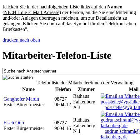
Klicken Sie in der nachfolgenden Liste links auf den
Namen
(
NICHT die E-Mail-Adresse
) der Person, an die Sie eine Mitteilung
und/oder Anlagen übertragen möchten, um zur Detailansicht zu
gelangen. Klicken Sie dann auf das Symbol für den "elektronischen
Briefkasten".
drucken
nach oben
Mitarbeiter-Telefon-Liste
Telefonliste der Mitarbeiter/innen der Verwaltung
Name
Telefon
Zimmer
Mail
Rathaus
Ganghofer Martin
08727
Falkenberg
Erster Bürgermeister
9604-12
A 3
poststelle@vg-fal
Rathaus
Fisch Otto
08727
Falkenberg
Erster Bürgermeister
9604-16
N 1
gudrun.schraml@
falkenberg.de