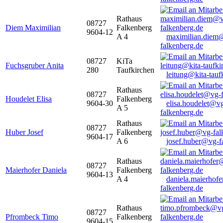
Rathaus
08727
Diem Maximilian
Falkenberg
9604-12
A 4
maximilian.diem
falkenberg.de
08727
KiTa
Fuchsgruber Anita
280
Taufkirchen
leitung@kita-tauf
Rathaus
08727
Houdelet Elisa
Falkenberg
9604-30
elisa.houdelet@v
A 5
falkenberg.de
Rathaus
08727
Huber Josef
Falkenberg
9604-17
A 6
josef.huber@vg-f
Rathaus
08727
Maierhofer Daniela
Falkenberg
9604-13
A 4
daniela.maierhof
falkenberg.de
Rathaus
08727
Pfrombeck Timo
Falkenberg
9604-15