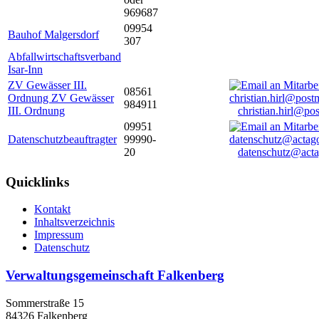
969687
09954
Bauhof Malgersdorf
307
Abfallwirtschaftsverband
Isar-Inn
ZV Gewässer III.
08561
Ordnung ZV Gewässer
984911
III. Ordnung
christian.hirl@po
09951
Datenschutzbeauftragter
99990-
20
datenschutz@acta
Quicklinks
Kontakt
Inhaltsverzeichnis
Impressum
Datenschutz
Verwaltungsgemeinschaft Falkenberg
Sommerstraße 15
84326 Falkenberg