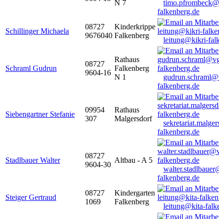
N 7
timo.pfrombeck@
falkenberg.de
08727
Kinderkrippe
Schillinger Michaela
9676040
Falkenberg
leitung@kikri-fal
Rathaus
08727
Schraml Gudrun
Falkenberg
9604-16
N 1
gudrun.schraml@
falkenberg.de
09954
Rathaus
Siebengartner Stefanie
307
Malgersdorf
sekretariat.malge
falkenberg.de
08727
Stadlbauer Walter
Altbau - A 5
9604-30
walter.stadlbaue
falkenberg.de
08727
Kindergarten
Steiger Gertraud
1069
Falkenberg
leitung@kita-falk