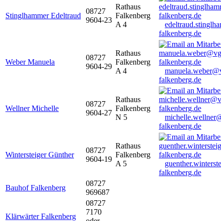
Rathaus
08727
Stinglhammer Edeltraud
Falkenberg
9604-23
A 4
edeltraud.stingl
falkenberg.de
Rathaus
08727
Weber Manuela
Falkenberg
9604-29
A 4
manuela.weber@
falkenberg.de
Rathaus
08727
Wellner Michelle
Falkenberg
9604-27
N 5
michelle.wellner
falkenberg.de
Rathaus
08727
Wintersteiger Günther
Falkenberg
9604-19
A 5
guenther.winters
falkenberg.de
08727
Bauhof Falkenberg
969687
08727
7170
Klärwärter Falkenberg
oder