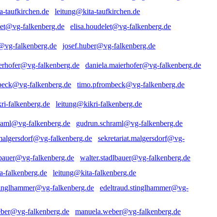
leitung@kita-taufkirchen.de
elisa.houdelet@vg-falkenberg.de
josef.huber@vg-falkenberg.de
daniela.maierhofer@vg-falkenberg.de
timo.pfrombeck@vg-falkenberg.de
leitung@kikri-falkenberg.de
gudrun.schraml@vg-falkenberg.de
sekretariat.malgersdorf@vg-
walter.stadlbauer@vg-falkenberg.de
leitung@kita-falkenberg.de
edeltraud.stinglhammer@vg-
manuela.weber@vg-falkenberg.de