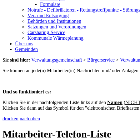
Formulare
Notrufe - Defibrillatoren - Rettungstreffpunkte - Störu
Ver- und Entsorgung
Behörden und Institutionen
Satzungen und Verordnungen
Carsharing-Service
Kommunale Wärmeplanung
Über uns
Gemeinden
Sie sind hier:
Verwaltungsgemeinschaft
>
Bürgerservice
>
Verwaltu
Sie können an jede(n) Mitarbeiter(in) Nachrichten und/ oder Anlage
Und so funktioniert es:
Klicken Sie in der nachfolgenden Liste links auf den
Namen
(
NICHT 
Klicken Sie dann auf das Symbol für den "elektronischen Briefkasten
drucken
nach oben
Mitarbeiter-Telefon-Liste