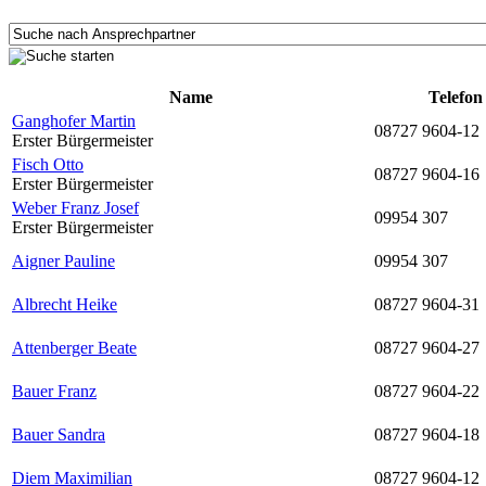
Name
Telefon
Ganghofer Martin
08727 9604-12
Erster Bürgermeister
Fisch Otto
08727 9604-16
Erster Bürgermeister
Weber Franz Josef
09954 307
Erster Bürgermeister
Aigner Pauline
09954 307
Albrecht Heike
08727 9604-31
Attenberger Beate
08727 9604-27
Bauer Franz
08727 9604-22
Bauer Sandra
08727 9604-18
Diem Maximilian
08727 9604-12