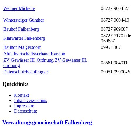
Wellner Michelle
08727 9604-27
Wintersteiger Günther
08727 9604-19
Bauhof Falkenberg
08727 969687
08727 7170 ode
Klärwärter Falkenberg
969687
Bauhof Malgersdorf
09954 307
Abfallwirtschaftsverband Isar-Inn
ZV Gewässer III. Ordnung ZV Gewässer III.
08561 984911
Ordnung
Datenschutzbeauftragter
09951 99990-2
Quicklinks
Kontakt
Inhaltsverzeichnis
Impressum
Datenschutz
Verwaltungsgemeinschaft Falkenberg