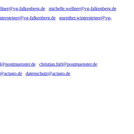
michelle.wellner@vg-falkenberg.de
guenther.wintersteiger@vg-
christian.hirl@postmuenster.de
datenschutz@actago.de