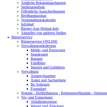
Amtliche Bekanntmachungen
Stellenangebote
Öffentliche Ausschreibungen
Breitbandausbau
Veranstaltungskalender
Infoblatt
Bürger-App Heimat-Info
Aktuelles von anderen Stellen
Bürgerservice
Bürgerservice ONLINE
Verwaltungsgliederung
Melde- und Passwesen
Standesamt
Bauamt
Fundbüro
Steuern und Gebühren
Verwaltung
Ansprechpartner
Ämter und Sachgebiete
Ihr Anliegen
Formulare
Notrufe - Defibrillatoren - Rettungstreffpunkte - Störu
Ver- und Entsorgung
Abfallentsorgung
Wasser und Abwasser