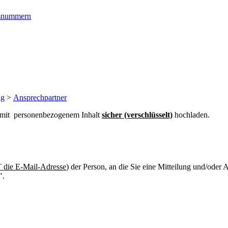
ngsnummern
ng
>
Ansprechpartner
n mit personenbezogenem Inhalt
sicher (verschlüsselt)
hochladen.
die E-Mail-Adresse
) der Person, an die Sie eine Mitteilung und/oder
".