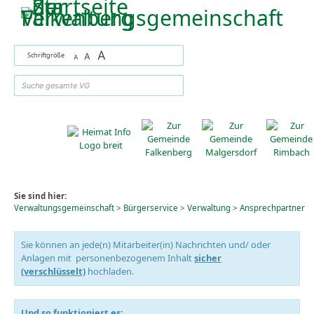
Zum Inhalt
,
zur Navigation
oder
zur Startseite
springen.
A
Schriftgröße
A
A
suchen
Sie sind hier:
Verwaltungsgemeinschaft
>
Bürgerservice
>
Verwaltung
>
Ansprechpartner
Sie können an jede(n) Mitarbeiter(in) Nachrichten und/ oder
Anlagen mit personenbezogenem Inhalt
sicher
(verschlüsselt)
hochladen.
Und so funktioniert es: