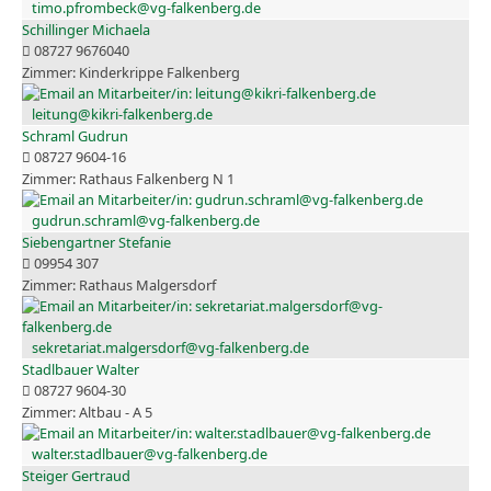
timo.pfrombeck@vg-falkenberg.de
Schillinger Michaela
08727 9676040
Kinderkrippe Falkenberg
leitung@kikri-falkenberg.de
Schraml Gudrun
08727 9604-16
Rathaus Falkenberg N 1
gudrun.schraml@vg-falkenberg.de
Siebengartner Stefanie
09954 307
Rathaus Malgersdorf
sekretariat.malgersdorf@vg-falkenberg.de
Stadlbauer Walter
08727 9604-30
Altbau - A 5
walter.stadlbauer@vg-falkenberg.de
Steiger Gertraud