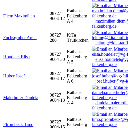
Rathaus
08727
Diem Maximilian
Falkenberg
9604-12
A 4
maximilian.diem
falkenberg.de
08727
KiTa
Fuchsgruber Anita
280
Taufkirchen
leitung@kita-tauf
Rathaus
08727
Houdelet Elisa
Falkenberg
9604-30
elisa.houdelet@v
A 5
falkenberg.de
Rathaus
08727
Huber Josef
Falkenberg
9604-17
A 6
josef.huber@vg-f
Rathaus
08727
Maierhofer Daniela
Falkenberg
9604-13
A 4
daniela.maierhof
falkenberg.de
Rathaus
08727
Pfrombeck Timo
Falkenberg
9604-15