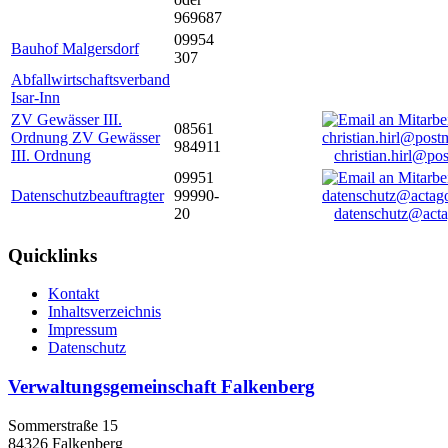
969687
09954
Bauhof Malgersdorf
307
Abfallwirtschaftsverband
Isar-Inn
ZV Gewässer III.
08561
Ordnung ZV Gewässer
984911
III. Ordnung
christian.hirl@po
09951
Datenschutzbeauftragter
99990-
20
datenschutz@acta
Quicklinks
Kontakt
Inhaltsverzeichnis
Impressum
Datenschutz
Verwaltungsgemeinschaft Falkenberg
Sommerstraße 15
84326 Falkenberg