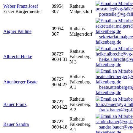
Weber Franz Josef
09954
Rathaus
Erster Bürgermeister
307
Malgersdorf
poststelle@vg-fal
09954
Rathaus
Aigner Pauline
307
Malgersdorf
sekretariat.malge
falkenberg.de
Rathaus
08727
Albrecht Heike
Falkenberg
9604-31
heike.albrecht@v
N 3
falkenberg.de
Rathaus
08727
Attenberger Beate
Falkenberg
9604-27
A 1
beate.attenberge
falkenberg.de
Rathaus
08727
Bauer Franz
Falkenberg
9604-22
A 2
franz.bauer@vg-f
Rathaus
08727
Bauer Sandra
Falkenberg
9604-18
sandra.bauer@vg
A 1
falkenberg.de