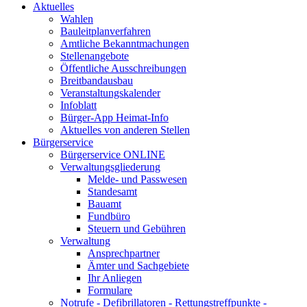
Aktuelles
Wahlen
Bauleitplanverfahren
Amtliche Bekanntmachungen
Stellenangebote
Öffentliche Ausschreibungen
Breitbandausbau
Veranstaltungskalender
Infoblatt
Bürger-App Heimat-Info
Aktuelles von anderen Stellen
Bürgerservice
Bürgerservice ONLINE
Verwaltungsgliederung
Melde- und Passwesen
Standesamt
Bauamt
Fundbüro
Steuern und Gebühren
Verwaltung
Ansprechpartner
Ämter und Sachgebiete
Ihr Anliegen
Formulare
Notrufe - Defibrillatoren - Rettungstreffpunkte -