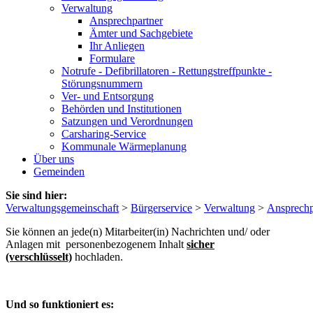
Verwaltung
Ansprechpartner
Ämter und Sachgebiete
Ihr Anliegen
Formulare
Notrufe - Defibrillatoren - Rettungstreffpunkte -
Störungsnummern
Ver- und Entsorgung
Behörden und Institutionen
Satzungen und Verordnungen
Carsharing-Service
Kommunale Wärmeplanung
Über uns
Gemeinden
Sie sind hier:
Verwaltungsgemeinschaft
>
Bürgerservice
>
Verwaltung
>
Ansprechp
Sie können an jede(n) Mitarbeiter(in) Nachrichten und/ oder
Anlagen mit personenbezogenem Inhalt
sicher
(verschlüsselt)
hochladen.
Und so funktioniert es: