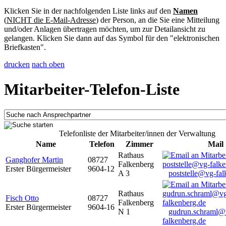
Klicken Sie in der nachfolgenden Liste links auf den
Namen
(
NICHT die E-Mail-Adresse
) der Person, an die Sie eine Mitteilung
und/oder Anlagen übertragen möchten, um zur Detailansicht zu
gelangen. Klicken Sie dann auf das Symbol für den "elektronischen
Briefkasten".
drucken
nach oben
Mitarbeiter-Telefon-Liste
Telefonliste der Mitarbeiter/innen der Verwaltung
Name
Telefon
Zimmer
Mail
Rathaus
Ganghofer Martin
08727
Falkenberg
Erster Bürgermeister
9604-12
A 3
poststelle@vg-fal
Rathaus
Fisch Otto
08727
Falkenberg
Erster Bürgermeister
9604-16
N 1
gudrun.schraml@
falkenberg.de