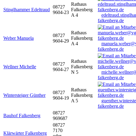
Rathaus
08727
Stinglhammer Edeltraud
Falkenberg
9604-23
A 4
edeltraud.stingl
falkenberg.de
Rathaus
08727
Weber Manuela
Falkenberg
9604-29
A 4
manuela.weber@
falkenberg.de
Rathaus
08727
Wellner Michelle
Falkenberg
9604-27
N 5
michelle.wellner
falkenberg.de
Rathaus
08727
Wintersteiger Günther
Falkenberg
9604-19
A 5
guenther.winters
falkenberg.de
08727
Bauhof Falkenberg
969687
08727
7170
Klärwärter Falkenberg
oder