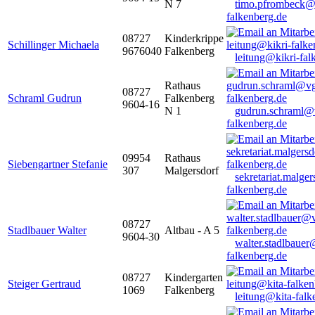
N 7
timo.pfrombeck@
falkenberg.de
08727
Kinderkrippe
Schillinger Michaela
9676040
Falkenberg
leitung@kikri-fal
Rathaus
08727
Schraml Gudrun
Falkenberg
9604-16
N 1
gudrun.schraml@
falkenberg.de
09954
Rathaus
Siebengartner Stefanie
307
Malgersdorf
sekretariat.malge
falkenberg.de
08727
Stadlbauer Walter
Altbau - A 5
9604-30
walter.stadlbaue
falkenberg.de
08727
Kindergarten
Steiger Gertraud
1069
Falkenberg
leitung@kita-falk