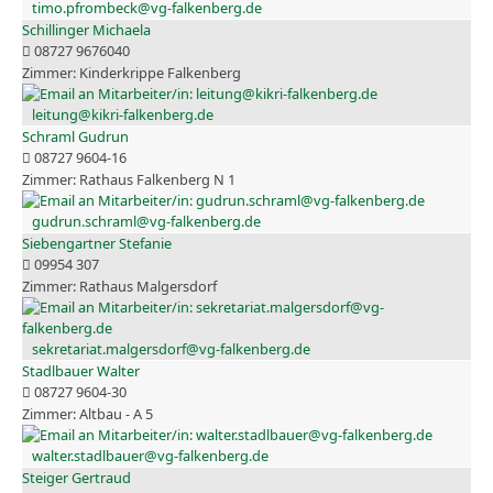
timo.pfrombeck@vg-falkenberg.de
Schillinger Michaela
08727 9676040
Kinderkrippe Falkenberg
leitung@kikri-falkenberg.de
Schraml Gudrun
08727 9604-16
Rathaus Falkenberg N 1
gudrun.schraml@vg-falkenberg.de
Siebengartner Stefanie
09954 307
Rathaus Malgersdorf
sekretariat.malgersdorf@vg-falkenberg.de
Stadlbauer Walter
08727 9604-30
Altbau - A 5
walter.stadlbauer@vg-falkenberg.de
Steiger Gertraud