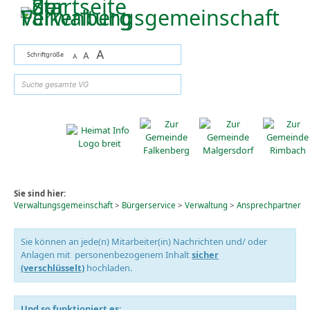
Zum Inhalt
,
zur Navigation
oder
zur Startseite
springen.
A
Schriftgröße
A
A
suchen
Sie sind hier:
Verwaltungsgemeinschaft
>
Bürgerservice
>
Verwaltung
>
Ansprechpartner
Sie können an jede(n) Mitarbeiter(in) Nachrichten und/ oder
Anlagen mit personenbezogenem Inhalt
sicher
(verschlüsselt)
hochladen.
Und so funktioniert es: