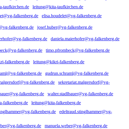
leitung@kita-taufkirchen.de
elisa.houdelet@vg-falkenberg.de
josef.huber@vg-falkenberg.de
daniela.maierhofer@vg-falkenberg.de
timo.pfrombeck@vg-falkenberg.de
leitung@kikri-falkenberg.de
gudrun.schraml@vg-falkenberg.de
sekretariat.malgersdorf@vg-
walter.stadlbauer@vg-falkenberg.de
leitung@kita-falkenberg.de
edeltraud.stinglhammer@vg-
manuela.weber@vg-falkenberg.de