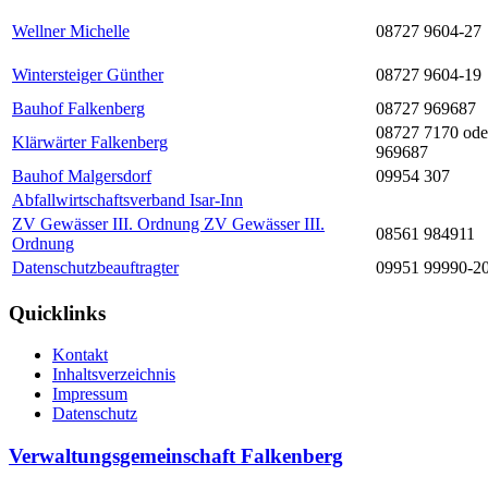
Wellner Michelle
08727 9604-27
Wintersteiger Günther
08727 9604-19
Bauhof Falkenberg
08727 969687
08727 7170 ode
Klärwärter Falkenberg
969687
Bauhof Malgersdorf
09954 307
Abfallwirtschaftsverband Isar-Inn
ZV Gewässer III. Ordnung ZV Gewässer III.
08561 984911
Ordnung
Datenschutzbeauftragter
09951 99990-2
Quicklinks
Kontakt
Inhaltsverzeichnis
Impressum
Datenschutz
Verwaltungsgemeinschaft Falkenberg