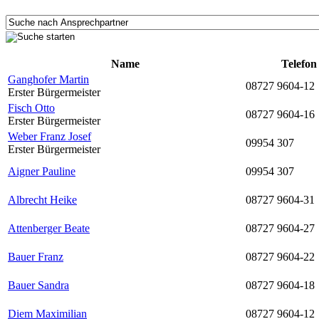
Name
Telefon
Ganghofer Martin
08727 9604-12
Erster Bürgermeister
Fisch Otto
08727 9604-16
Erster Bürgermeister
Weber Franz Josef
09954 307
Erster Bürgermeister
Aigner Pauline
09954 307
Albrecht Heike
08727 9604-31
Attenberger Beate
08727 9604-27
Bauer Franz
08727 9604-22
Bauer Sandra
08727 9604-18
Diem Maximilian
08727 9604-12