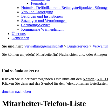
Formulare
Notrufe - Defibrillatoren - Rettungstreffpunkte - Störu
Ver- und Entsorgung
Behörden und Institutionen
Satzungen und Verordnungen
Carsharing-Service
Kommunale Wärmeplanung
Über uns
Gemeinden
Sie sind hier:
Verwaltungsgemeinschaft
>
Bürgerservice
>
Verwaltu
Sie können an jede(n) Mitarbeiter(in) Nachrichten und/ oder Anlage
Und so funktioniert es:
Klicken Sie in der nachfolgenden Liste links auf den
Namen
(
NICHT 
Klicken Sie dann auf das Symbol für den "elektronischen Briefkasten
drucken
nach oben
Mitarbeiter-Telefon-Liste