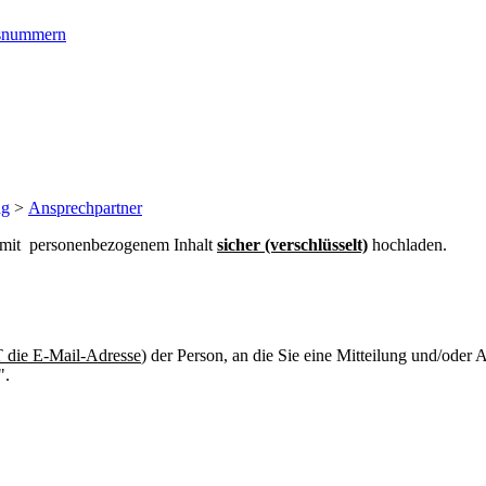
ngsnummern
ng
>
Ansprechpartner
n mit personenbezogenem Inhalt
sicher (verschlüsselt)
hochladen.
die E-Mail-Adresse
) der Person, an die Sie eine Mitteilung und/oder
".