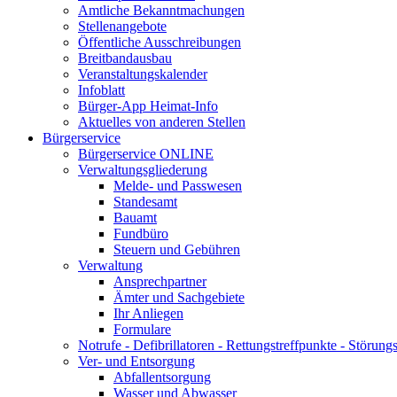
Amtliche Bekanntmachungen
Stellenangebote
Öffentliche Ausschreibungen
Breitbandausbau
Veranstaltungskalender
Infoblatt
Bürger-App Heimat-Info
Aktuelles von anderen Stellen
Bürgerservice
Bürgerservice ONLINE
Verwaltungsgliederung
Melde- und Passwesen
Standesamt
Bauamt
Fundbüro
Steuern und Gebühren
Verwaltung
Ansprechpartner
Ämter und Sachgebiete
Ihr Anliegen
Formulare
Notrufe - Defibrillatoren - Rettungstreffpunkte - Störu
Ver- und Entsorgung
Abfallentsorgung
Wasser und Abwasser