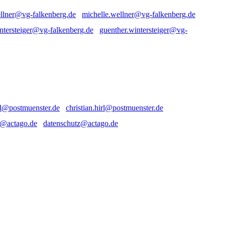
michelle.wellner@vg-falkenberg.de
guenther.wintersteiger@vg-
christian.hirl@postmuenster.de
datenschutz@actago.de