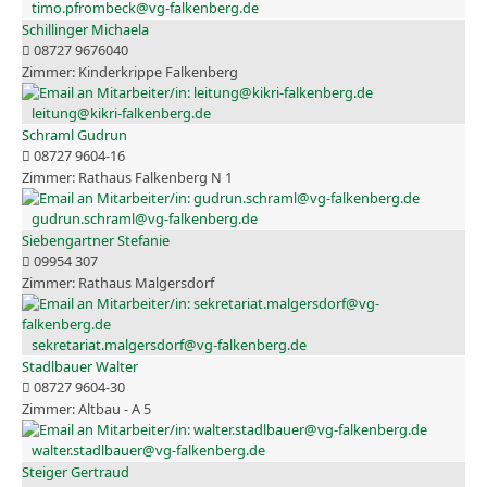
timo.pfrombeck@vg-falkenberg.de
Schillinger Michaela
08727 9676040
Kinderkrippe Falkenberg
leitung@kikri-falkenberg.de
Schraml Gudrun
08727 9604-16
Rathaus Falkenberg N 1
gudrun.schraml@vg-falkenberg.de
Siebengartner Stefanie
09954 307
Rathaus Malgersdorf
sekretariat.malgersdorf@vg-falkenberg.de
Stadlbauer Walter
08727 9604-30
Altbau - A 5
walter.stadlbauer@vg-falkenberg.de
Steiger Gertraud