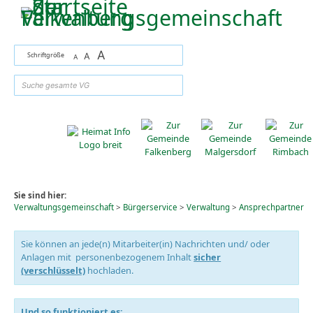
Zum Inhalt
,
zur Navigation
oder
zur Startseite
springen.
A
Schriftgröße
A
A
suchen
Sie sind hier:
Verwaltungsgemeinschaft
>
Bürgerservice
>
Verwaltung
>
Ansprechpartner
Sie können an jede(n) Mitarbeiter(in) Nachrichten und/ oder
Anlagen mit personenbezogenem Inhalt
sicher
(verschlüsselt)
hochladen.
Und so funktioniert es: