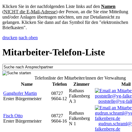
Klicken Sie in der nachfolgenden Liste links auf den
Namen
(
NICHT die E-Mail-Adresse
) der Person, an die Sie eine Mitteilung
und/oder Anlagen übertragen möchten, um zur Detailansicht zu
gelangen. Klicken Sie dann auf das Symbol für den "elektronischen
Briefkasten".
drucken
nach oben
Mitarbeiter-Telefon-Liste
Telefonliste der Mitarbeiter/innen der Verwaltung
Name
Telefon
Zimmer
Mail
Rathaus
Ganghofer Martin
08727
Falkenberg
Erster Bürgermeister
9604-12
A 3
poststelle@vg-fal
Rathaus
Fisch Otto
08727
Falkenberg
Erster Bürgermeister
9604-16
N 1
gudrun.schraml@
falkenberg.de