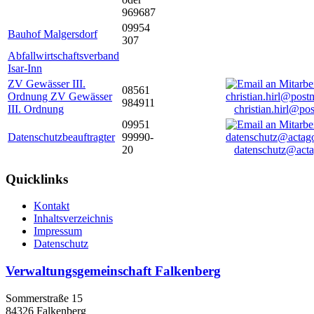
969687
09954
Bauhof Malgersdorf
307
Abfallwirtschaftsverband
Isar-Inn
ZV Gewässer III.
08561
Ordnung ZV Gewässer
984911
III. Ordnung
christian.hirl@po
09951
Datenschutzbeauftragter
99990-
20
datenschutz@acta
Quicklinks
Kontakt
Inhaltsverzeichnis
Impressum
Datenschutz
Verwaltungsgemeinschaft Falkenberg
Sommerstraße 15
84326 Falkenberg