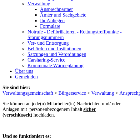
Verwaltung
Ansprechpartner
Ämter und Sachgebiete
Ihr Anliegen
Formulare
Notrufe - Defibrillatoren - Rettungstreffpunkte -
Störungsnummern
Ver- und Entsorgung
Behörden und Institutionen
Satzungen und Verordnungen
Carsharing-Service
Kommunale Wärmeplanung
Über uns
Gemeinden
Sie sind hier:
Verwaltungsgemeinschaft
>
Bürgerservice
>
Verwaltung
>
Ansprechp
Sie können an jede(n) Mitarbeiter(in) Nachrichten und/ oder
Anlagen mit personenbezogenem Inhalt
sicher
(verschlüsselt)
hochladen.
Und so funktioniert es: