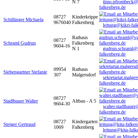
N 7
timo.pfrombeck@
falkenberg.de
08727
Kinderkrippe
Schillinger Michaela
9676040
Falkenberg
leitung@kikri-fal
Rathaus
08727
Schraml Gudrun
Falkenberg
9604-16
N 1
gudrun.schraml@
falkenberg.de
09954
Rathaus
Siebengartner Stefanie
307
Malgersdorf
sekretariat.malge
falkenberg.de
08727
Stadlbauer Walter
Altbau - A 5
9604-30
walter.stadlbaue
falkenberg.de
08727
Kindergarten
Steiger Gertraud
1069
Falkenberg
leitung@kita-falk