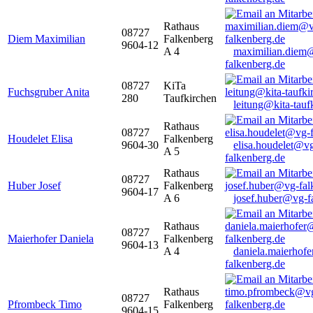
Rathaus
08727
Diem Maximilian
Falkenberg
9604-12
A 4
maximilian.diem
falkenberg.de
08727
KiTa
Fuchsgruber Anita
280
Taufkirchen
leitung@kita-tauf
Rathaus
08727
Houdelet Elisa
Falkenberg
9604-30
elisa.houdelet@v
A 5
falkenberg.de
Rathaus
08727
Huber Josef
Falkenberg
9604-17
A 6
josef.huber@vg-f
Rathaus
08727
Maierhofer Daniela
Falkenberg
9604-13
A 4
daniela.maierhof
falkenberg.de
Rathaus
08727
Pfrombeck Timo
Falkenberg
9604-15