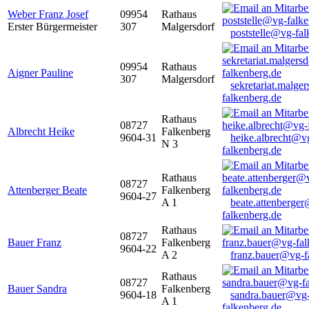
Weber Franz Josef
09954
Rathaus
Erster Bürgermeister
307
Malgersdorf
poststelle@vg-fal
09954
Rathaus
Aigner Pauline
307
Malgersdorf
sekretariat.malge
falkenberg.de
Rathaus
08727
Albrecht Heike
Falkenberg
9604-31
heike.albrecht@v
N 3
falkenberg.de
Rathaus
08727
Attenberger Beate
Falkenberg
9604-27
A 1
beate.attenberge
falkenberg.de
Rathaus
08727
Bauer Franz
Falkenberg
9604-22
A 2
franz.bauer@vg-f
Rathaus
08727
Bauer Sandra
Falkenberg
9604-18
sandra.bauer@vg
A 1
falkenberg.de