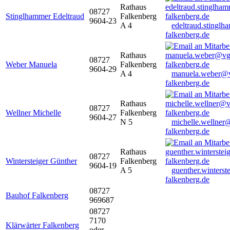
Rathaus
08727
Stinglhammer Edeltraud
Falkenberg
9604-23
A 4
edeltraud.stingl
falkenberg.de
Rathaus
08727
Weber Manuela
Falkenberg
9604-29
A 4
manuela.weber@
falkenberg.de
Rathaus
08727
Wellner Michelle
Falkenberg
9604-27
N 5
michelle.wellner
falkenberg.de
Rathaus
08727
Wintersteiger Günther
Falkenberg
9604-19
A 5
guenther.winters
falkenberg.de
08727
Bauhof Falkenberg
969687
08727
7170
Klärwärter Falkenberg
oder