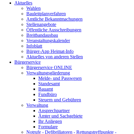
Aktuelles
Wahlen
Bauleitplanverfahren
Amtliche Bekanntmachungen
Stellenangebote
Öffentliche Ausschreibungen
Breitbandausbau
Veranstaltungskalender
Infoblatt
Bürger-App Heimat-Info
Aktuelles von anderen Stellen
Bürgerservice
Bürgerservice ONLINE
Verwaltungsgliederung
Melde- und Passwesen
Standesamt
Bauamt
Fundbüro
Steuern und Gebühren
Verwaltung
Ansprechpartner
Ämter und Sachgebiete
Ihr Anliegen
Formulare
Notrufe - Defibrillatoren - Rettungstreffpunkte -