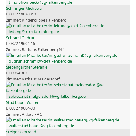
timo.pfrombeck@vg-falkenberg.de
Schillinger Michaela
08727 9676040
Kinderkrippe Falkenberg
leitung@kikri-falkenberg.de
Schraml Gudrun
08727 9604-16
Rathaus Falkenberg N 1
gudrun.schraml@vg-falkenberg.de
Siebengartner Stefanie
09954 307
Rathaus Malgersdorf
sekretariat.malgersdorf@vg-falkenberg.de
Stadlbauer Walter
08727 9604-30
Altbau - A 5
walter.stadlbauer@vg-falkenberg.de
Steiger Gertraud