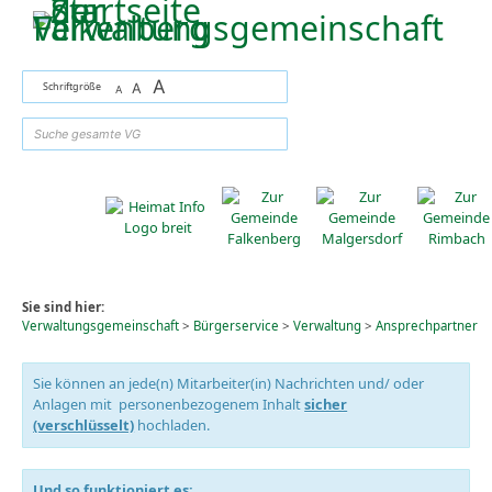
Zum Inhalt
,
zur Navigation
oder
zur Startseite
springen.
A
Schriftgröße
A
A
suchen
Sie sind hier:
Verwaltungsgemeinschaft
>
Bürgerservice
>
Verwaltung
>
Ansprechpartner
Sie können an jede(n) Mitarbeiter(in) Nachrichten und/ oder
Anlagen mit personenbezogenem Inhalt
sicher
(verschlüsselt)
hochladen.
Und so funktioniert es: