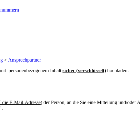
ngsnummern
ng
>
Ansprechpartner
n mit personenbezogenem Inhalt
sicher (verschlüsselt)
hochladen.
die E-Mail-Adresse
) der Person, an die Sie eine Mitteilung und/oder
".