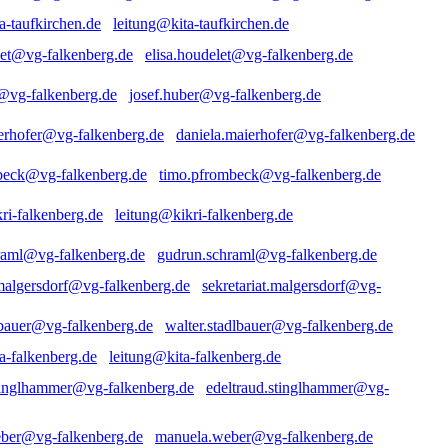
leitung@kita-taufkirchen.de
elisa.houdelet@vg-falkenberg.de
josef.huber@vg-falkenberg.de
daniela.maierhofer@vg-falkenberg.de
timo.pfrombeck@vg-falkenberg.de
leitung@kikri-falkenberg.de
gudrun.schraml@vg-falkenberg.de
sekretariat.malgersdorf@vg-
walter.stadlbauer@vg-falkenberg.de
leitung@kita-falkenberg.de
edeltraud.stinglhammer@vg-
manuela.weber@vg-falkenberg.de