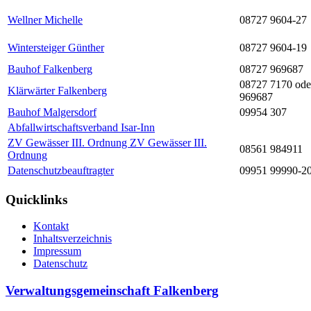
Wellner Michelle
08727 9604-27
Wintersteiger Günther
08727 9604-19
Bauhof Falkenberg
08727 969687
08727 7170 ode
Klärwärter Falkenberg
969687
Bauhof Malgersdorf
09954 307
Abfallwirtschaftsverband Isar-Inn
ZV Gewässer III. Ordnung ZV Gewässer III.
08561 984911
Ordnung
Datenschutzbeauftragter
09951 99990-2
Quicklinks
Kontakt
Inhaltsverzeichnis
Impressum
Datenschutz
Verwaltungsgemeinschaft Falkenberg