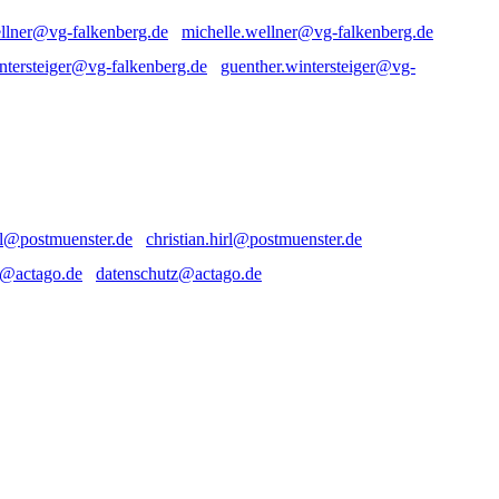
michelle.wellner@vg-falkenberg.de
guenther.wintersteiger@vg-
christian.hirl@postmuenster.de
datenschutz@actago.de