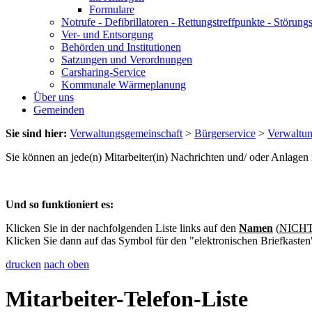
Formulare
Notrufe - Defibrillatoren - Rettungstreffpunkte - Störu
Ver- und Entsorgung
Behörden und Institutionen
Satzungen und Verordnungen
Carsharing-Service
Kommunale Wärmeplanung
Über uns
Gemeinden
Sie sind hier:
Verwaltungsgemeinschaft
>
Bürgerservice
>
Verwaltu
Sie können an jede(n) Mitarbeiter(in) Nachrichten und/ oder Anlage
Und so funktioniert es:
Klicken Sie in der nachfolgenden Liste links auf den
Namen
(
NICHT 
Klicken Sie dann auf das Symbol für den "elektronischen Briefkasten
drucken
nach oben
Mitarbeiter-Telefon-Liste