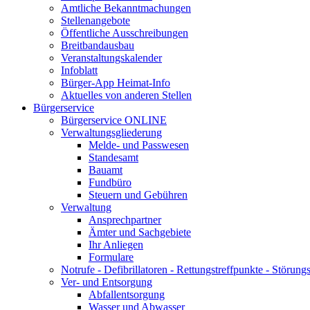
Amtliche Bekanntmachungen
Stellenangebote
Öffentliche Ausschreibungen
Breitbandausbau
Veranstaltungskalender
Infoblatt
Bürger-App Heimat-Info
Aktuelles von anderen Stellen
Bürgerservice
Bürgerservice ONLINE
Verwaltungsgliederung
Melde- und Passwesen
Standesamt
Bauamt
Fundbüro
Steuern und Gebühren
Verwaltung
Ansprechpartner
Ämter und Sachgebiete
Ihr Anliegen
Formulare
Notrufe - Defibrillatoren - Rettungstreffpunkte - Störu
Ver- und Entsorgung
Abfallentsorgung
Wasser und Abwasser