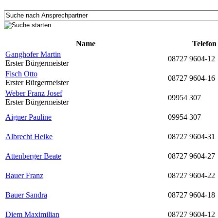
Name
Telefon
Ganghofer Martin
08727 9604-12
Erster Bürgermeister
Fisch Otto
08727 9604-16
Erster Bürgermeister
Weber Franz Josef
09954 307
Erster Bürgermeister
Aigner Pauline
09954 307
Albrecht Heike
08727 9604-31
Attenberger Beate
08727 9604-27
Bauer Franz
08727 9604-22
Bauer Sandra
08727 9604-18
Diem Maximilian
08727 9604-12