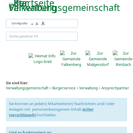
Zum Inhalt
,
zur Navigation
oder
zur Startseite
springen.
A
Schriftgröße
A
A
suchen
Sie sind hier:
Verwaltungsgemeinschaft
>
Bürgerservice
>
Verwaltung
>
Ansprechpartner
Sie können an jede(n) Mitarbeiter(in) Nachrichten und/ oder
Anlagen mit personenbezogenem Inhalt
sicher
(verschlüsselt)
hochladen.
Und so funktioniert es: