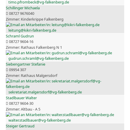
timo.pfrombeck@vg-falkenberg.de
Schillinger Michaela
08727 9676040
Kinderkrippe Falkenberg
leitung@kikri-falkenberg.de
Schraml Gudrun
08727 9604-16
Rathaus Falkenberg N 1
gudrun.schraml@vg-falkenberg.de
Siebengartner Stefanie
09954 307
Rathaus Malgersdorf
sekretariat.malgersdorf@vg-falkenberg.de
Stadlbauer Walter
08727 9604-30
Altbau - A 5
walter.stadlbauer@vg-falkenberg.de
Steiger Gertraud