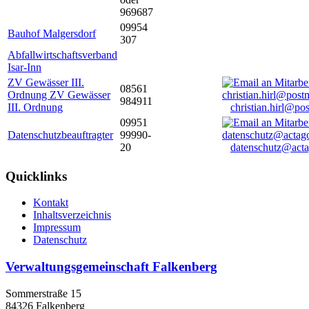
969687
09954
Bauhof Malgersdorf
307
Abfallwirtschaftsverband
Isar-Inn
ZV Gewässer III.
08561
Ordnung ZV Gewässer
984911
III. Ordnung
christian.hirl@po
09951
Datenschutzbeauftragter
99990-
20
datenschutz@acta
Quicklinks
Kontakt
Inhaltsverzeichnis
Impressum
Datenschutz
Verwaltungsgemeinschaft Falkenberg
Sommerstraße 15
84326 Falkenberg