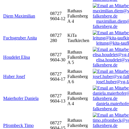
Rathaus
08727
Diem Maximilian
Falkenberg
9604-12
A 4
maximilian.diem
falkenberg.de
08727
KiTa
Fuchsgruber Anita
280
Taufkirchen
leitung@kita-tauf
Rathaus
08727
Houdelet Elisa
Falkenberg
9604-30
elisa.houdelet@v
A 5
falkenberg.de
Rathaus
08727
Huber Josef
Falkenberg
9604-17
A 6
josef.huber@vg-f
Rathaus
08727
Maierhofer Daniela
Falkenberg
9604-13
A 4
daniela.maierhof
falkenberg.de
Rathaus
08727
Pfrombeck Timo
Falkenberg
9604-15