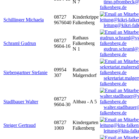
N 7
timo.pfrombeck@
falkenberg.de
08727
Kinderkrippe
Schillinger Michaela
9676040
Falkenberg
leitung@kikri-fal
Rathaus
08727
Schraml Gudrun
Falkenberg
9604-16
N 1
gudrun.schraml@
falkenberg.de
09954
Rathaus
Siebengartner Stefanie
307
Malgersdorf
sekretariat.malge
falkenberg.de
08727
Stadlbauer Walter
Altbau - A 5
9604-30
walter.stadlbaue
falkenberg.de
08727
Kindergarten
Steiger Gertraud
1069
Falkenberg
leitung@kita-falk