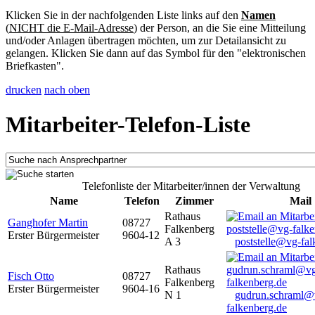
Klicken Sie in der nachfolgenden Liste links auf den
Namen
(
NICHT die E-Mail-Adresse
) der Person, an die Sie eine Mitteilung
und/oder Anlagen übertragen möchten, um zur Detailansicht zu
gelangen. Klicken Sie dann auf das Symbol für den "elektronischen
Briefkasten".
drucken
nach oben
Mitarbeiter-Telefon-Liste
Telefonliste der Mitarbeiter/innen der Verwaltung
Name
Telefon
Zimmer
Mail
Rathaus
Ganghofer Martin
08727
Falkenberg
Erster Bürgermeister
9604-12
A 3
poststelle@vg-fal
Rathaus
Fisch Otto
08727
Falkenberg
Erster Bürgermeister
9604-16
N 1
gudrun.schraml@
falkenberg.de