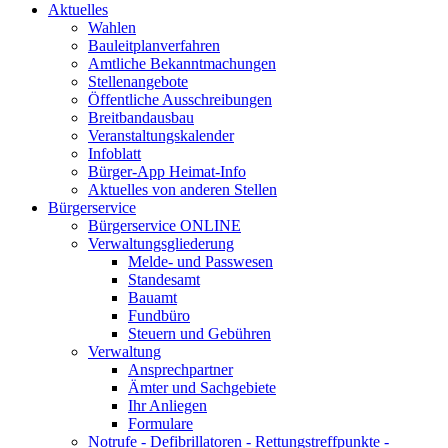
Aktuelles
Wahlen
Bauleitplanverfahren
Amtliche Bekanntmachungen
Stellenangebote
Öffentliche Ausschreibungen
Breitbandausbau
Veranstaltungskalender
Infoblatt
Bürger-App Heimat-Info
Aktuelles von anderen Stellen
Bürgerservice
Bürgerservice ONLINE
Verwaltungsgliederung
Melde- und Passwesen
Standesamt
Bauamt
Fundbüro
Steuern und Gebühren
Verwaltung
Ansprechpartner
Ämter und Sachgebiete
Ihr Anliegen
Formulare
Notrufe - Defibrillatoren - Rettungstreffpunkte -