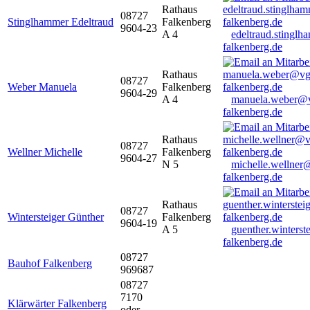
Rathaus
08727
Stinglhammer Edeltraud
Falkenberg
9604-23
A 4
edeltraud.stingl
falkenberg.de
Rathaus
08727
Weber Manuela
Falkenberg
9604-29
A 4
manuela.weber@
falkenberg.de
Rathaus
08727
Wellner Michelle
Falkenberg
9604-27
N 5
michelle.wellner
falkenberg.de
Rathaus
08727
Wintersteiger Günther
Falkenberg
9604-19
A 5
guenther.winters
falkenberg.de
08727
Bauhof Falkenberg
969687
08727
7170
Klärwärter Falkenberg
oder