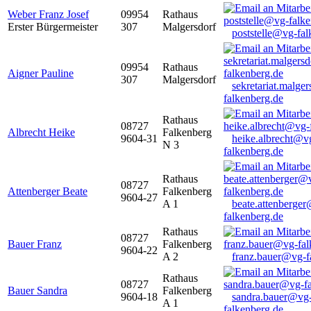
Weber Franz Josef
09954
Rathaus
Erster Bürgermeister
307
Malgersdorf
poststelle@vg-fal
09954
Rathaus
Aigner Pauline
307
Malgersdorf
sekretariat.malge
falkenberg.de
Rathaus
08727
Albrecht Heike
Falkenberg
9604-31
heike.albrecht@v
N 3
falkenberg.de
Rathaus
08727
Attenberger Beate
Falkenberg
9604-27
A 1
beate.attenberge
falkenberg.de
Rathaus
08727
Bauer Franz
Falkenberg
9604-22
A 2
franz.bauer@vg-f
Rathaus
08727
Bauer Sandra
Falkenberg
9604-18
sandra.bauer@vg
A 1
falkenberg.de