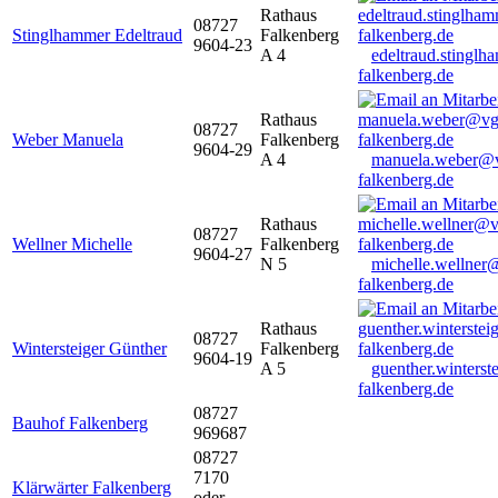
Rathaus
08727
Stinglhammer Edeltraud
Falkenberg
9604-23
A 4
edeltraud.stingl
falkenberg.de
Rathaus
08727
Weber Manuela
Falkenberg
9604-29
A 4
manuela.weber@
falkenberg.de
Rathaus
08727
Wellner Michelle
Falkenberg
9604-27
N 5
michelle.wellner
falkenberg.de
Rathaus
08727
Wintersteiger Günther
Falkenberg
9604-19
A 5
guenther.winters
falkenberg.de
08727
Bauhof Falkenberg
969687
08727
7170
Klärwärter Falkenberg
oder