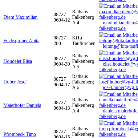
Rathaus
08727
Diem Maximilian
Falkenberg
9604-12
A 4
maximilian.diem
falkenberg.de
08727
KiTa
Fuchsgruber Anita
280
Taufkirchen
leitung@kita-tauf
Rathaus
08727
Houdelet Elisa
Falkenberg
9604-30
elisa.houdelet@v
A 5
falkenberg.de
Rathaus
08727
Huber Josef
Falkenberg
9604-17
A 6
josef.huber@vg-f
Rathaus
08727
Maierhofer Daniela
Falkenberg
9604-13
A 4
daniela.maierhof
falkenberg.de
Rathaus
08727
Pfrombeck Timo
Falkenberg
9604-15