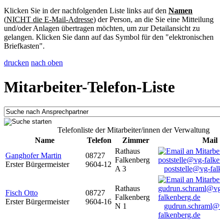
Klicken Sie in der nachfolgenden Liste links auf den
Namen
(
NICHT die E-Mail-Adresse
) der Person, an die Sie eine Mitteilung
und/oder Anlagen übertragen möchten, um zur Detailansicht zu
gelangen. Klicken Sie dann auf das Symbol für den "elektronischen
Briefkasten".
drucken
nach oben
Mitarbeiter-Telefon-Liste
Telefonliste der Mitarbeiter/innen der Verwaltung
Name
Telefon
Zimmer
Mail
Rathaus
Ganghofer Martin
08727
Falkenberg
Erster Bürgermeister
9604-12
A 3
poststelle@vg-fal
Rathaus
Fisch Otto
08727
Falkenberg
Erster Bürgermeister
9604-16
N 1
gudrun.schraml@
falkenberg.de