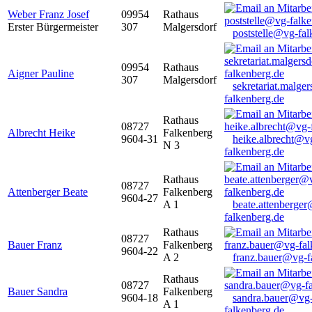
Weber Franz Josef
09954
Rathaus
Erster Bürgermeister
307
Malgersdorf
poststelle@vg-fal
09954
Rathaus
Aigner Pauline
307
Malgersdorf
sekretariat.malge
falkenberg.de
Rathaus
08727
Albrecht Heike
Falkenberg
9604-31
heike.albrecht@v
N 3
falkenberg.de
Rathaus
08727
Attenberger Beate
Falkenberg
9604-27
A 1
beate.attenberge
falkenberg.de
Rathaus
08727
Bauer Franz
Falkenberg
9604-22
A 2
franz.bauer@vg-f
Rathaus
08727
Bauer Sandra
Falkenberg
9604-18
sandra.bauer@vg
A 1
falkenberg.de