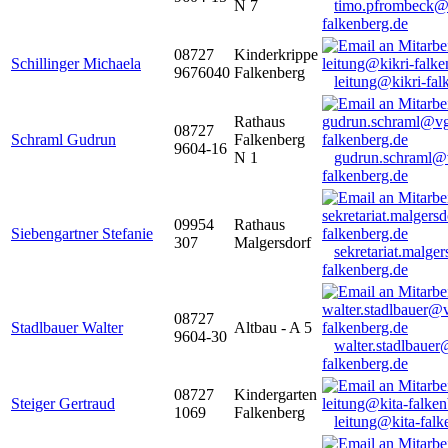
N 7
timo.pfrombeck@
falkenberg.de
08727
Kinderkrippe
Schillinger Michaela
9676040
Falkenberg
leitung@kikri-fal
Rathaus
08727
Schraml Gudrun
Falkenberg
9604-16
N 1
gudrun.schraml@
falkenberg.de
09954
Rathaus
Siebengartner Stefanie
307
Malgersdorf
sekretariat.malge
falkenberg.de
08727
Stadlbauer Walter
Altbau - A 5
9604-30
walter.stadlbaue
falkenberg.de
08727
Kindergarten
Steiger Gertraud
1069
Falkenberg
leitung@kita-falk