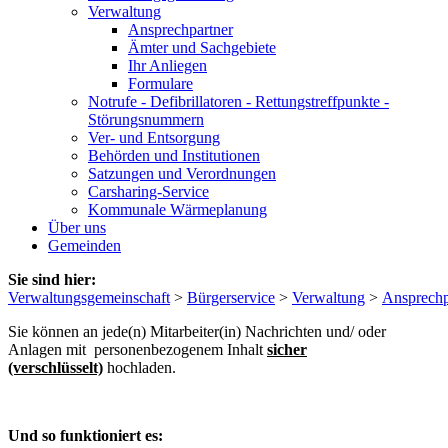
Verwaltung
Ansprechpartner
Ämter und Sachgebiete
Ihr Anliegen
Formulare
Notrufe - Defibrillatoren - Rettungstreffpunkte -
Störungsnummern
Ver- und Entsorgung
Behörden und Institutionen
Satzungen und Verordnungen
Carsharing-Service
Kommunale Wärmeplanung
Über uns
Gemeinden
Sie sind hier:
Verwaltungsgemeinschaft
>
Bürgerservice
>
Verwaltung
>
Ansprechp
Sie können an jede(n) Mitarbeiter(in) Nachrichten und/ oder
Anlagen mit personenbezogenem Inhalt
sicher
(verschlüsselt)
hochladen.
Und so funktioniert es: