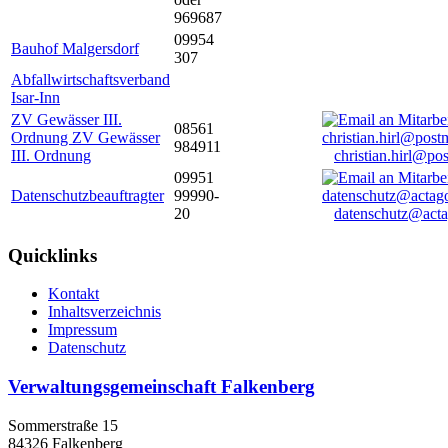
969687
09954
Bauhof Malgersdorf
307
Abfallwirtschaftsverband
Isar-Inn
ZV Gewässer III.
08561
Ordnung ZV Gewässer
984911
III. Ordnung
christian.hirl@po
09951
Datenschutzbeauftragter
99990-
20
datenschutz@acta
Quicklinks
Kontakt
Inhaltsverzeichnis
Impressum
Datenschutz
Verwaltungsgemeinschaft Falkenberg
Sommerstraße 15
84326 Falkenberg