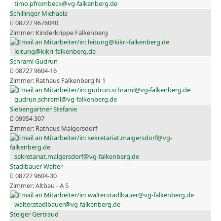
timo.pfrombeck@vg-falkenberg.de
Schillinger Michaela
08727 9676040
Kinderkrippe Falkenberg
leitung@kikri-falkenberg.de
Schraml Gudrun
08727 9604-16
Rathaus Falkenberg N 1
gudrun.schraml@vg-falkenberg.de
Siebengartner Stefanie
09954 307
Rathaus Malgersdorf
sekretariat.malgersdorf@vg-falkenberg.de
Stadlbauer Walter
08727 9604-30
Altbau - A 5
walter.stadlbauer@vg-falkenberg.de
Steiger Gertraud