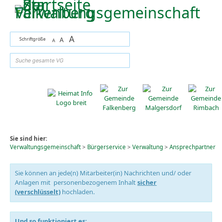
Zum Inhalt
,
zur Navigation
oder
zur Startseite
springen.
A
Schriftgröße
A
A
suchen
Sie sind hier:
Verwaltungsgemeinschaft
>
Bürgerservice
>
Verwaltung
>
Ansprechpartner
Sie können an jede(n) Mitarbeiter(in) Nachrichten und/ oder
Anlagen mit personenbezogenem Inhalt
sicher
(verschlüsselt)
hochladen.
Und so funktioniert es: