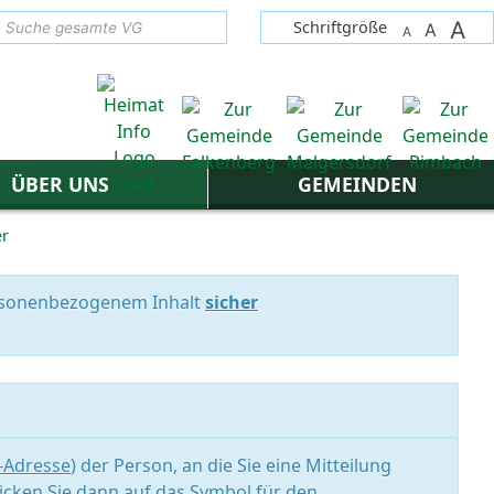
A
suchen
Schriftgröße
A
A
ÜBER UNS
GEMEINDEN
er
personenbezogenem Inhalt
sicher
l-Adresse
) der Person, an die Sie eine Mitteilung
icken Sie dann auf das Symbol für den