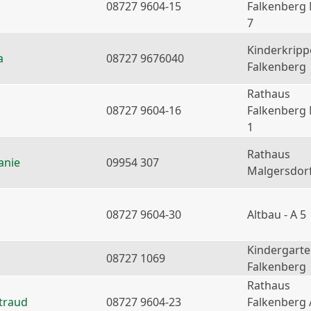
08727 9604-15
Falkenberg
7
Kinderkripp
a
08727 9676040
Falkenberg
Rathaus
08727 9604-16
Falkenberg
1
Rathaus
anie
09954 307
Malgersdor
08727 9604-30
Altbau - A 5
Kindergart
08727 1069
Falkenberg
Rathaus
traud
08727 9604-23
Falkenberg 