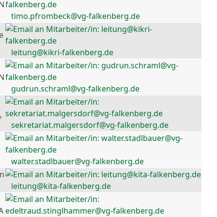
 N
timo.pfrombeck@vg-falkenberg.de
e
leitung@kikri-falkenberg.de
 N
gudrun.schraml@vg-falkenberg.de
f
sekretariat.malgersdorf@vg-falkenberg.de
walter.stadlbauer@vg-falkenberg.de
en
leitung@kita-falkenberg.de
A