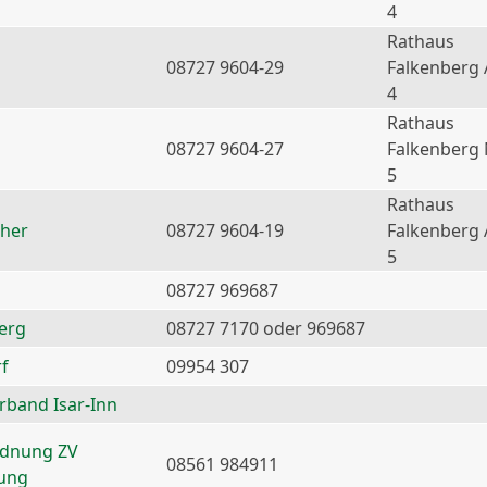
4
Rathaus
08727 9604-29
Falkenberg 
4
Rathaus
08727 9604-27
Falkenberg
5
Rathaus
ther
08727 9604-19
Falkenberg 
5
08727 969687
erg
08727 7170 oder 969687
f
09954 307
erband Isar-Inn
rdnung ZV
08561 984911
nung