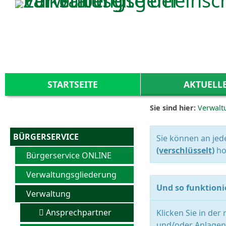
Zum Inhalt
,
zur Navigation
oder
zur Startseite
springen.
STARTSEITE
AKTUELL
Sie sind hier:
Verwalt
BÜRGERSERVICE
Sie können an jed
(verschlüsselt)
ho
Bürgerservice ONLINE
Verwaltungsgliederung
Und so funktionie
Verwaltung
Ansprechpartner
Klicken Sie in der
und/oder Anlagen 