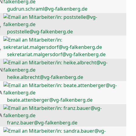
 N
gudrun.schraml@vg-falkenberg.de
f
poststelle@vg-falkenberg.de
f
sekretariat.malgersdorf@vg-falkenberg.de
 N
heike.albrecht@vg-falkenberg.de
A
beate.attenberger@vg-falkenberg.de
A
franz.bauer@vg-falkenberg.de