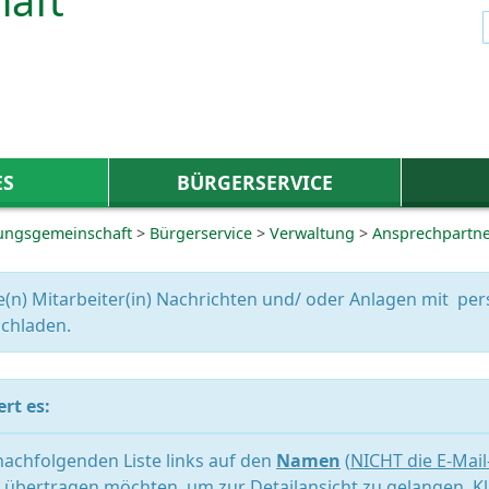
ES
BÜRGERSERVICE
ungsgemeinschaft
>
Bürgerservice
>
Verwaltung
>
Ansprechpartn
e(n) Mitarbeiter(in) Nachrichten und/ oder Anlagen mit 
chladen.
rt es:
 nachfolgenden Liste links auf den
Namen
(
NICHT die E-Mai
übertragen möchten, um zur Detailansicht zu gelangen. Kl