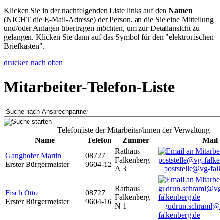
Klicken Sie in der nachfolgenden Liste links auf den
Namen
(
NICHT die E-Mail-Adresse
) der Person, an die Sie eine Mitteilung
und/oder Anlagen übertragen möchten, um zur Detailansicht zu
gelangen. Klicken Sie dann auf das Symbol für den "elektronischen
Briefkasten".
drucken
nach oben
Mitarbeiter-Telefon-Liste
Telefonliste der Mitarbeiter/innen der Verwaltung
Name
Telefon
Zimmer
Mail
Rathaus
Ganghofer Martin
08727
Falkenberg
Erster Bürgermeister
9604-12
A 3
poststelle@vg-fal
Rathaus
Fisch Otto
08727
Falkenberg
Erster Bürgermeister
9604-16
N 1
gudrun.schraml@
falkenberg.de