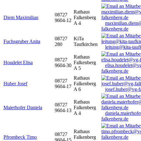
Rathaus
08727
Diem Maximilian
Falkenberg
9604-12
A 4
maximilian.diem
falkenberg.de
08727
KiTa
Fuchsgruber Anita
280
Taufkirchen
leitung@kita-tauf
Rathaus
08727
Houdelet Elisa
Falkenberg
9604-30
elisa.houdelet@v
A 5
falkenberg.de
Rathaus
08727
Huber Josef
Falkenberg
9604-17
A 6
josef.huber@vg-f
Rathaus
08727
Maierhofer Daniela
Falkenberg
9604-13
A 4
daniela.maierhof
falkenberg.de
Rathaus
08727
Pfrombeck Timo
Falkenberg
9604-15