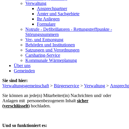
Verwaltung
Ansprechpartner
Ämter und Sachgebiete
Ihr Anliegen
Formulare
Notrufe - Defibrillatoren - Rettungstreffpunkte -
Störungsnummern
Ver- und Entsorgung
Behörden und Institutionen
Satzungen und Verordnungen
Carsharing-Service
Kommunale Wärmeplanung
Über uns
Gemeinden
Sie sind hier:
Verwaltungsgemeinschaft
>
Bürgerservice
>
Verwaltung
>
Ansprechp
Sie können an jede(n) Mitarbeiter(in) Nachrichten und/ oder
Anlagen mit personenbezogenem Inhalt
sicher
(verschlüsselt)
hochladen.
Und so funktioniert es: