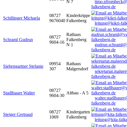
N 7
timo.pfrombeck@
falkenberg.de
08727
Kinderkrippe
Schillinger Michaela
9676040
Falkenberg
leitung@kikri-fal
Rathaus
08727
Schraml Gudrun
Falkenberg
9604-16
N 1
gudrun.schraml@
falkenberg.de
09954
Rathaus
Siebengartner Stefanie
307
Malgersdorf
sekretariat.malge
falkenberg.de
08727
Stadlbauer Walter
Altbau - A 5
9604-30
walter.stadlbaue
falkenberg.de
08727
Kindergarten
Steiger Gertraud
1069
Falkenberg
leitung@kita-falk