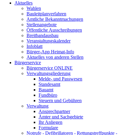
Aktuelles
Wahlen
Bauleitplanverfahren
Amtliche Bekanntmachungen
Stellenangebote
Öffentliche Ausschreibungen
Breitbandausbau
Veranstaltungskalender
Infoblatt
Bürger-App Heimat-Info
Aktuelles von anderen Stellen
Bürgerservice
Bürgerservice ONLINE
Verwaltungsgliederung
Melde- und Passwesen
Standesamt
Bauamt
Fundbüro
Steuern und Gebühren
Verwaltung
Ansprechpartner
Ämter und Sachgebiete
Ihr Anliegen
Formulare
Notrufe - Defibrillatoren - Rettungstreffpunkte -