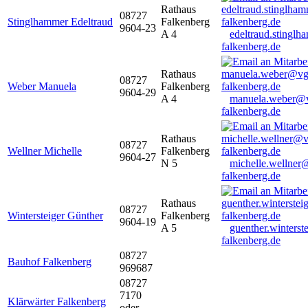
Rathaus
08727
Stinglhammer Edeltraud
Falkenberg
9604-23
A 4
edeltraud.stingl
falkenberg.de
Rathaus
08727
Weber Manuela
Falkenberg
9604-29
A 4
manuela.weber@
falkenberg.de
Rathaus
08727
Wellner Michelle
Falkenberg
9604-27
N 5
michelle.wellner
falkenberg.de
Rathaus
08727
Wintersteiger Günther
Falkenberg
9604-19
A 5
guenther.winters
falkenberg.de
08727
Bauhof Falkenberg
969687
08727
7170
Klärwärter Falkenberg
oder