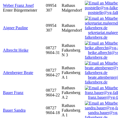
Weber Franz Josef
09954
Rathaus
Erster Bürgermeister
307
Malgersdorf
poststelle@vg-fal
09954
Rathaus
Aigner Pauline
307
Malgersdorf
sekretariat.malge
falkenberg.de
Rathaus
08727
Albrecht Heike
Falkenberg
9604-31
heike.albrecht@v
N 3
falkenberg.de
Rathaus
08727
Attenberger Beate
Falkenberg
9604-27
A 1
beate.attenberge
falkenberg.de
Rathaus
08727
Bauer Franz
Falkenberg
9604-22
A 2
franz.bauer@vg-f
Rathaus
08727
Bauer Sandra
Falkenberg
9604-18
sandra.bauer@vg
A 1
falkenberg.de