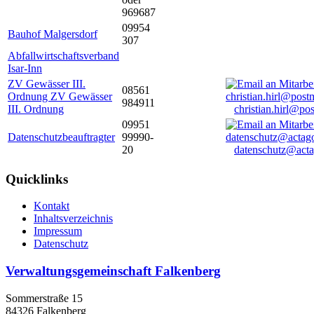
969687
09954
Bauhof Malgersdorf
307
Abfallwirtschaftsverband
Isar-Inn
ZV Gewässer III.
08561
Ordnung ZV Gewässer
984911
III. Ordnung
christian.hirl@po
09951
Datenschutzbeauftragter
99990-
20
datenschutz@acta
Quicklinks
Kontakt
Inhaltsverzeichnis
Impressum
Datenschutz
Verwaltungsgemeinschaft Falkenberg
Sommerstraße 15
84326 Falkenberg