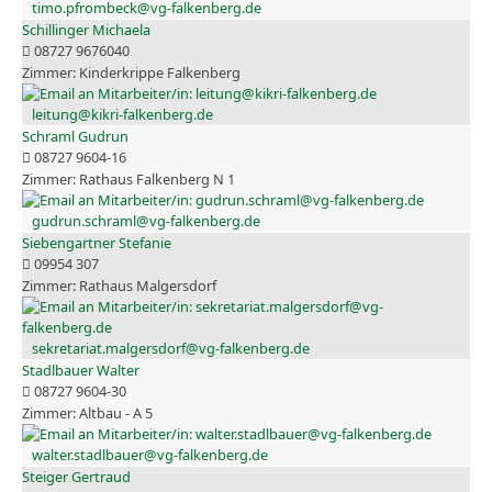
timo.pfrombeck@vg-falkenberg.de
Schillinger Michaela
08727 9676040
Kinderkrippe Falkenberg
leitung@kikri-falkenberg.de
Schraml Gudrun
08727 9604-16
Rathaus Falkenberg N 1
gudrun.schraml@vg-falkenberg.de
Siebengartner Stefanie
09954 307
Rathaus Malgersdorf
sekretariat.malgersdorf@vg-falkenberg.de
Stadlbauer Walter
08727 9604-30
Altbau - A 5
walter.stadlbauer@vg-falkenberg.de
Steiger Gertraud