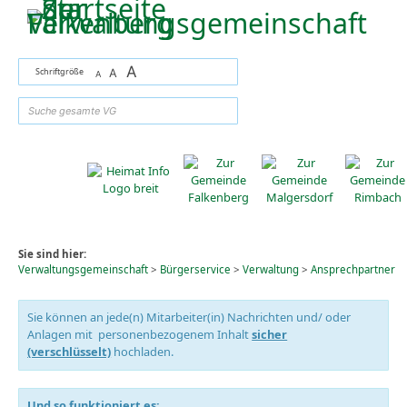
Zum Inhalt
,
zur Navigation
oder
zur Startseite
springen.
A
Schriftgröße
A
A
suchen
Sie sind hier:
Verwaltungsgemeinschaft
>
Bürgerservice
>
Verwaltung
>
Ansprechpartner
Sie können an jede(n) Mitarbeiter(in) Nachrichten und/ oder
Anlagen mit personenbezogenem Inhalt
sicher
(verschlüsselt)
hochladen.
Und so funktioniert es: