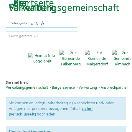
Zum Inhalt
,
zur Navigation
oder
zur Startseite
springen.
A
Schriftgröße
A
A
suchen
Sie sind hier:
Verwaltungsgemeinschaft
>
Bürgerservice
>
Verwaltung
>
Ansprechpartner
Sie können an jede(n) Mitarbeiter(in) Nachrichten und/ oder
Anlagen mit personenbezogenem Inhalt
sicher
(verschlüsselt)
hochladen.
Und so funktioniert es: