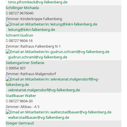
timo.pfrombeck@vg-falkenberg.de
Schillinger Michaela
08727 9676040
Kinderkrippe Falkenberg
leitung@kikri-falkenberg.de
Schraml Gudrun
08727 9604-16
Rathaus Falkenberg N 1
gudrun.schraml@vg-falkenberg.de
Siebengartner Stefanie
09954 307
Rathaus Malgersdorf
sekretariat.malgersdorf@vg-falkenberg.de
Stadlbauer Walter
08727 9604-30
Altbau - A 5
walter.stadlbauer@vg-falkenberg.de
Steiger Gertraud