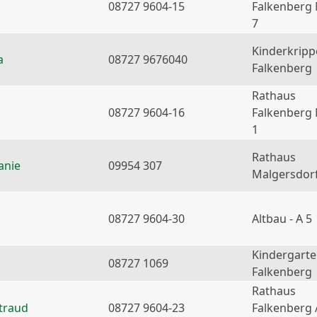
08727 9604-15
Falkenberg
7
Kinderkripp
a
08727 9676040
Falkenberg
Rathaus
08727 9604-16
Falkenberg
1
Rathaus
anie
09954 307
Malgersdor
08727 9604-30
Altbau - A 5
Kindergart
08727 1069
Falkenberg
Rathaus
traud
08727 9604-23
Falkenberg 