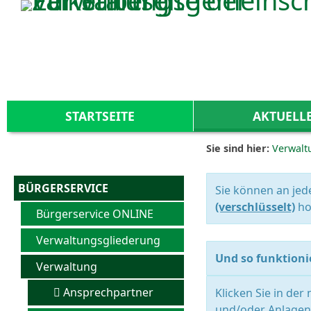
Zum Inhalt
,
zur Navigation
oder
zur Startseite
springen.
STARTSEITE
AKTUELL
Sie sind hier:
Verwalt
BÜRGERSERVICE
Sie können an jed
(verschlüsselt)
ho
Bürgerservice ONLINE
Verwaltungsgliederung
Und so funktionie
Verwaltung
Ansprechpartner
Klicken Sie in der
und/oder Anlagen 