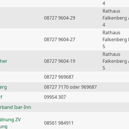
4
Rathaus
08727 9604-29
Falkenberg 
4
Rathaus
08727 9604-27
Falkenberg
5
Rathaus
ther
08727 9604-19
Falkenberg 
5
08727 969687
erg
08727 7170 oder 969687
f
09954 307
erband Isar-Inn
rdnung ZV
08561 984911
nung