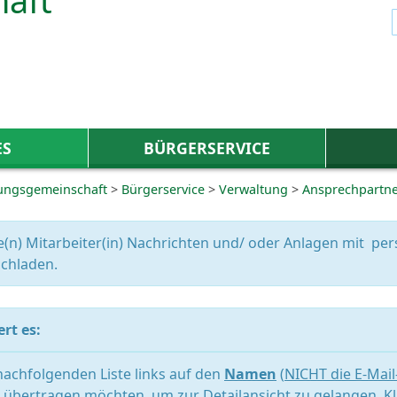
ES
BÜRGERSERVICE
ungsgemeinschaft
>
Bürgerservice
>
Verwaltung
>
Ansprechpartn
e(n) Mitarbeiter(in) Nachrichten und/ oder Anlagen mit 
chladen.
rt es:
 nachfolgenden Liste links auf den
Namen
(
NICHT die E-Mai
übertragen möchten, um zur Detailansicht zu gelangen. Kl