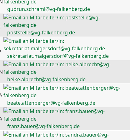
 N
gudrun.schraml@vg-falkenberg.de
f
poststelle@vg-falkenberg.de
f
sekretariat.malgersdorf@vg-falkenberg.de
 N
heike.albrecht@vg-falkenberg.de
A
beate.attenberger@vg-falkenberg.de
A
franz.bauer@vg-falkenberg.de