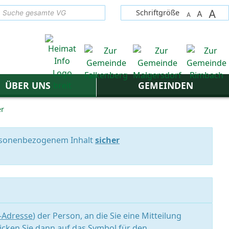
A
suchen
Schriftgröße
A
A
ÜBER UNS
GEMEINDEN
er
personenbezogenem Inhalt
sicher
l-Adresse
) der Person, an die Sie eine Mitteilung
icken Sie dann auf das Symbol für den