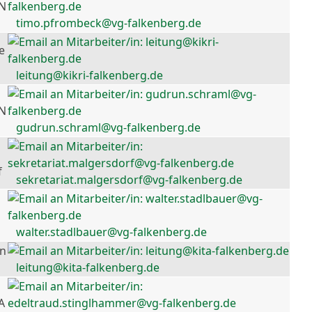
 N
timo.pfrombeck@vg-falkenberg.de
e
leitung@kikri-falkenberg.de
 N
gudrun.schraml@vg-falkenberg.de
f
sekretariat.malgersdorf@vg-falkenberg.de
walter.stadlbauer@vg-falkenberg.de
en
leitung@kita-falkenberg.de
A