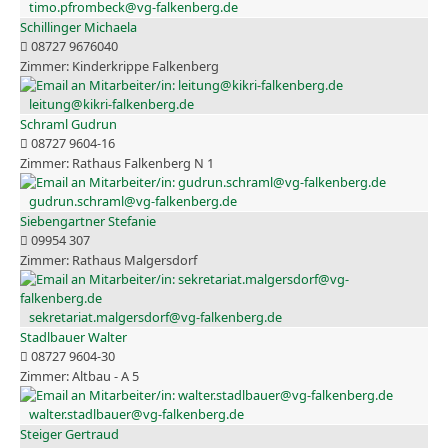
timo.pfrombeck@vg-falkenberg.de
Schillinger Michaela
08727 9676040
Kinderkrippe Falkenberg
leitung@kikri-falkenberg.de
Schraml Gudrun
08727 9604-16
Rathaus Falkenberg N 1
gudrun.schraml@vg-falkenberg.de
Siebengartner Stefanie
09954 307
Rathaus Malgersdorf
sekretariat.malgersdorf@vg-falkenberg.de
Stadlbauer Walter
08727 9604-30
Altbau - A 5
walter.stadlbauer@vg-falkenberg.de
Steiger Gertraud