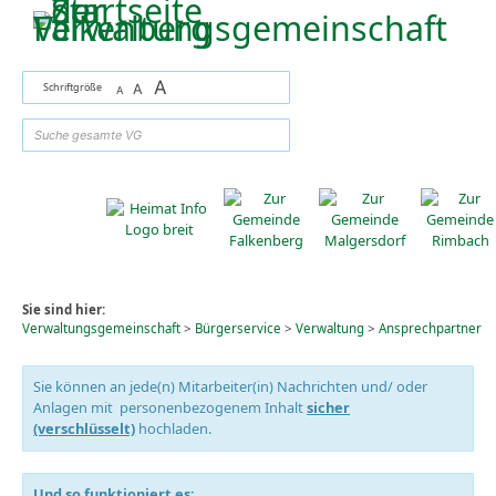
Zum Inhalt
,
zur Navigation
oder
zur Startseite
springen.
A
Schriftgröße
A
A
suchen
Sie sind hier:
Verwaltungsgemeinschaft
>
Bürgerservice
>
Verwaltung
>
Ansprechpartner
Sie können an jede(n) Mitarbeiter(in) Nachrichten und/ oder
Anlagen mit personenbezogenem Inhalt
sicher
(verschlüsselt)
hochladen.
Und so funktioniert es: