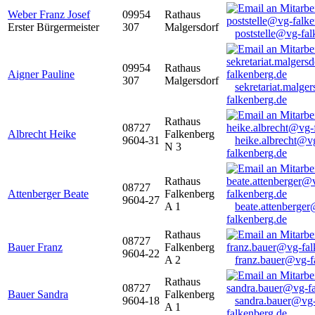
Weber Franz Josef
09954
Rathaus
Erster Bürgermeister
307
Malgersdorf
poststelle@vg-fal
09954
Rathaus
Aigner Pauline
307
Malgersdorf
sekretariat.malge
falkenberg.de
Rathaus
08727
Albrecht Heike
Falkenberg
9604-31
heike.albrecht@v
N 3
falkenberg.de
Rathaus
08727
Attenberger Beate
Falkenberg
9604-27
A 1
beate.attenberge
falkenberg.de
Rathaus
08727
Bauer Franz
Falkenberg
9604-22
A 2
franz.bauer@vg-f
Rathaus
08727
Bauer Sandra
Falkenberg
9604-18
sandra.bauer@vg
A 1
falkenberg.de