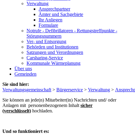
Verwaltung
Ansprechpartner
Ämter und Sachgebiete
Ihr Anliegen
Formulare
Notrufe - Defibrillatoren - Rettungstreffpunkte -
Störungsnummern
Ver- und Entsorgung
Behörden und Institutionen
Satzungen und Verordnungen
Carsharing-Service
Kommunale Wärmeplanung
Über uns
Gemeinden
Sie sind hier:
Verwaltungsgemeinschaft
>
Bürgerservice
>
Verwaltung
>
Ansprechp
Sie können an jede(n) Mitarbeiter(in) Nachrichten und/ oder
Anlagen mit personenbezogenem Inhalt
sicher
(verschlüsselt)
hochladen.
Und so funktioniert es: