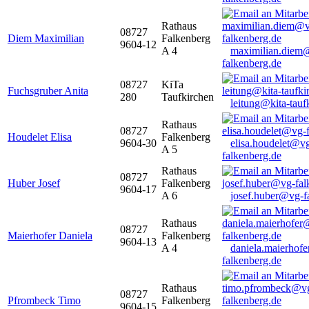
Rathaus
08727
Diem Maximilian
Falkenberg
9604-12
A 4
maximilian.diem
falkenberg.de
08727
KiTa
Fuchsgruber Anita
280
Taufkirchen
leitung@kita-tauf
Rathaus
08727
Houdelet Elisa
Falkenberg
9604-30
elisa.houdelet@v
A 5
falkenberg.de
Rathaus
08727
Huber Josef
Falkenberg
9604-17
A 6
josef.huber@vg-f
Rathaus
08727
Maierhofer Daniela
Falkenberg
9604-13
A 4
daniela.maierhof
falkenberg.de
Rathaus
08727
Pfrombeck Timo
Falkenberg
9604-15