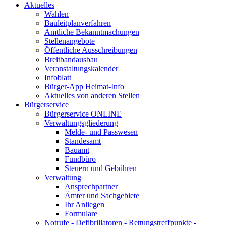
Aktuelles
Wahlen
Bauleitplanverfahren
Amtliche Bekanntmachungen
Stellenangebote
Öffentliche Ausschreibungen
Breitbandausbau
Veranstaltungskalender
Infoblatt
Bürger-App Heimat-Info
Aktuelles von anderen Stellen
Bürgerservice
Bürgerservice ONLINE
Verwaltungsgliederung
Melde- und Passwesen
Standesamt
Bauamt
Fundbüro
Steuern und Gebühren
Verwaltung
Ansprechpartner
Ämter und Sachgebiete
Ihr Anliegen
Formulare
Notrufe - Defibrillatoren - Rettungstreffpunkte -