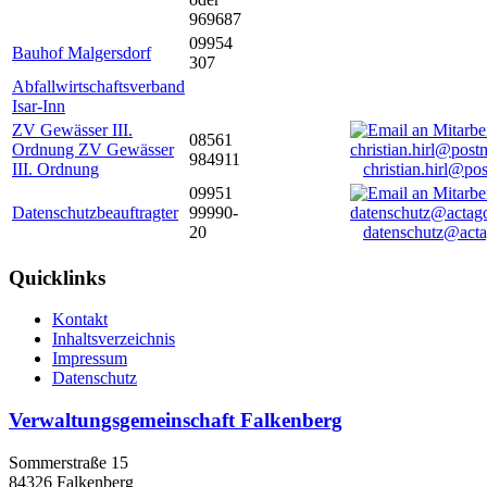
969687
09954
Bauhof Malgersdorf
307
Abfallwirtschaftsverband
Isar-Inn
ZV Gewässer III.
08561
Ordnung ZV Gewässer
984911
III. Ordnung
christian.hirl@po
09951
Datenschutzbeauftragter
99990-
20
datenschutz@acta
Quicklinks
Kontakt
Inhaltsverzeichnis
Impressum
Datenschutz
Verwaltungsgemeinschaft Falkenberg
Sommerstraße 15
84326 Falkenberg