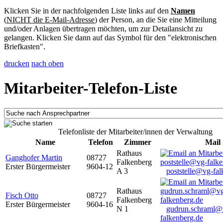
Klicken Sie in der nachfolgenden Liste links auf den
Namen
(
NICHT die E-Mail-Adresse
) der Person, an die Sie eine Mitteilung
und/oder Anlagen übertragen möchten, um zur Detailansicht zu
gelangen. Klicken Sie dann auf das Symbol für den "elektronischen
Briefkasten".
drucken
nach oben
Mitarbeiter-Telefon-Liste
Telefonliste der Mitarbeiter/innen der Verwaltung
Name
Telefon
Zimmer
Mail
Rathaus
Ganghofer Martin
08727
Falkenberg
Erster Bürgermeister
9604-12
A 3
poststelle@vg-fal
Rathaus
Fisch Otto
08727
Falkenberg
Erster Bürgermeister
9604-16
N 1
gudrun.schraml@
falkenberg.de