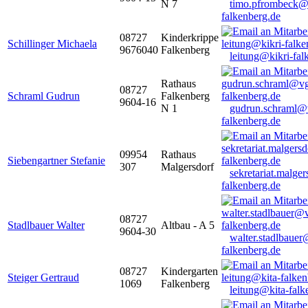
N 7
timo.pfrombeck@
falkenberg.de
08727
Kinderkrippe
Schillinger Michaela
9676040
Falkenberg
leitung@kikri-fal
Rathaus
08727
Schraml Gudrun
Falkenberg
9604-16
N 1
gudrun.schraml@
falkenberg.de
09954
Rathaus
Siebengartner Stefanie
307
Malgersdorf
sekretariat.malge
falkenberg.de
08727
Stadlbauer Walter
Altbau - A 5
9604-30
walter.stadlbaue
falkenberg.de
08727
Kindergarten
Steiger Gertraud
1069
Falkenberg
leitung@kita-falk