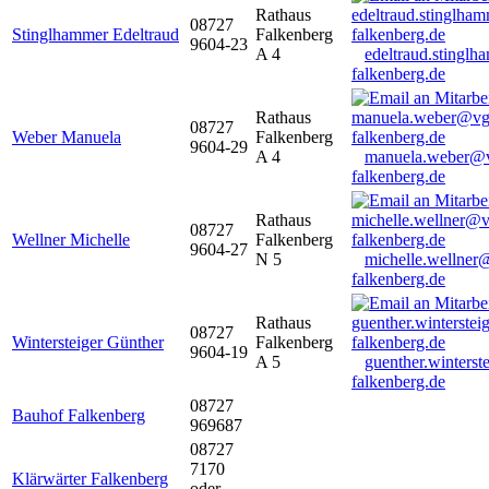
Rathaus
08727
Stinglhammer Edeltraud
Falkenberg
9604-23
A 4
edeltraud.stingl
falkenberg.de
Rathaus
08727
Weber Manuela
Falkenberg
9604-29
A 4
manuela.weber@
falkenberg.de
Rathaus
08727
Wellner Michelle
Falkenberg
9604-27
N 5
michelle.wellner
falkenberg.de
Rathaus
08727
Wintersteiger Günther
Falkenberg
9604-19
A 5
guenther.winters
falkenberg.de
08727
Bauhof Falkenberg
969687
08727
7170
Klärwärter Falkenberg
oder