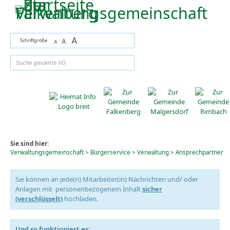
Zum Inhalt
,
zur Navigation
oder
zur Startseite
springen.
A
Schriftgröße
A
A
suchen
Sie sind hier:
Verwaltungsgemeinschaft
>
Bürgerservice
>
Verwaltung
>
Ansprechpartner
Sie können an jede(n) Mitarbeiter(in) Nachrichten und/ oder
Anlagen mit personenbezogenem Inhalt
sicher
(verschlüsselt)
hochladen.
Und so funktioniert es: