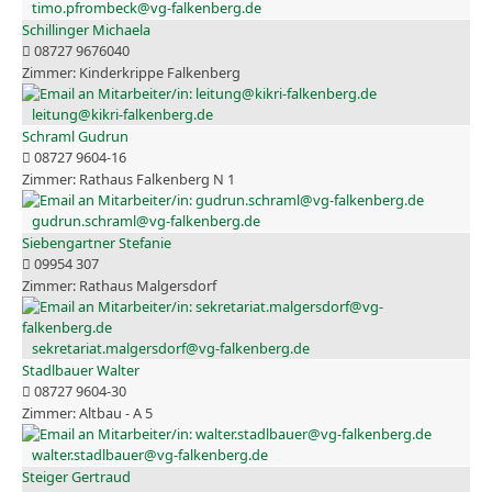
timo.pfrombeck@vg-falkenberg.de
Schillinger Michaela
08727 9676040
Kinderkrippe Falkenberg
leitung@kikri-falkenberg.de
Schraml Gudrun
08727 9604-16
Rathaus Falkenberg N 1
gudrun.schraml@vg-falkenberg.de
Siebengartner Stefanie
09954 307
Rathaus Malgersdorf
sekretariat.malgersdorf@vg-falkenberg.de
Stadlbauer Walter
08727 9604-30
Altbau - A 5
walter.stadlbauer@vg-falkenberg.de
Steiger Gertraud