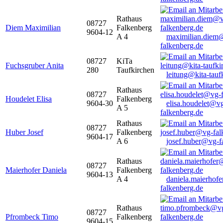
Rathaus
08727
Diem Maximilian
Falkenberg
9604-12
A 4
maximilian.diem
falkenberg.de
08727
KiTa
Fuchsgruber Anita
280
Taufkirchen
leitung@kita-tauf
Rathaus
08727
Houdelet Elisa
Falkenberg
9604-30
elisa.houdelet@v
A 5
falkenberg.de
Rathaus
08727
Huber Josef
Falkenberg
9604-17
A 6
josef.huber@vg-f
Rathaus
08727
Maierhofer Daniela
Falkenberg
9604-13
A 4
daniela.maierhof
falkenberg.de
Rathaus
08727
Pfrombeck Timo
Falkenberg
9604-15