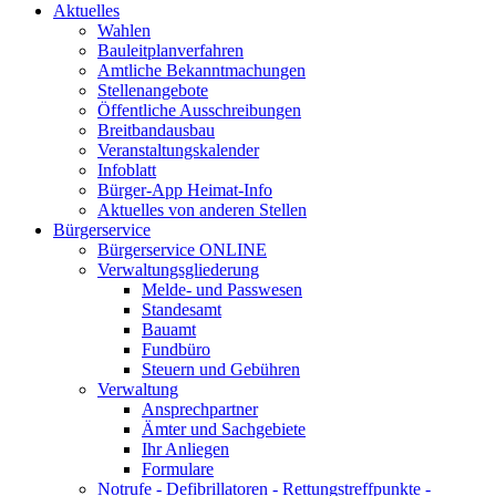
Aktuelles
Wahlen
Bauleitplanverfahren
Amtliche Bekanntmachungen
Stellenangebote
Öffentliche Ausschreibungen
Breitbandausbau
Veranstaltungskalender
Infoblatt
Bürger-App Heimat-Info
Aktuelles von anderen Stellen
Bürgerservice
Bürgerservice ONLINE
Verwaltungsgliederung
Melde- und Passwesen
Standesamt
Bauamt
Fundbüro
Steuern und Gebühren
Verwaltung
Ansprechpartner
Ämter und Sachgebiete
Ihr Anliegen
Formulare
Notrufe - Defibrillatoren - Rettungstreffpunkte -