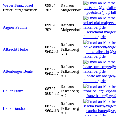
Weber Franz Josef
09954
Rathaus
Erster Bürgermeister
307
Malgersdorf
poststelle@vg-fal
09954
Rathaus
Aigner Pauline
307
Malgersdorf
sekretariat.malge
falkenberg.de
Rathaus
08727
Albrecht Heike
Falkenberg
9604-31
heike.albrecht@v
N 3
falkenberg.de
Rathaus
08727
Attenberger Beate
Falkenberg
9604-27
A 1
beate.attenberge
falkenberg.de
Rathaus
08727
Bauer Franz
Falkenberg
9604-22
A 2
franz.bauer@vg-f
Rathaus
08727
Bauer Sandra
Falkenberg
9604-18
sandra.bauer@vg
A 1
falkenberg.de