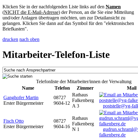
Klicken Sie in der nachfolgenden Liste links auf den
Namen
(
NICHT die E-Mail-Adresse
) der Person, an die Sie eine Mitteilung
und/oder Anlagen übertragen möchten, um zur Detailansicht zu
gelangen. Klicken Sie dann auf das Symbol für den "elektronischen
Briefkasten".
drucken
nach oben
Mitarbeiter-Telefon-Liste
Telefonliste der Mitarbeiter/innen der Verwaltung
Name
Telefon
Zimmer
Mail
Rathaus
Ganghofer Martin
08727
Falkenberg
Erster Bürgermeister
9604-12
A 3
poststelle@vg-fal
Rathaus
Fisch Otto
08727
Falkenberg
Erster Bürgermeister
9604-16
N 1
gudrun.schraml@
falkenberg.de