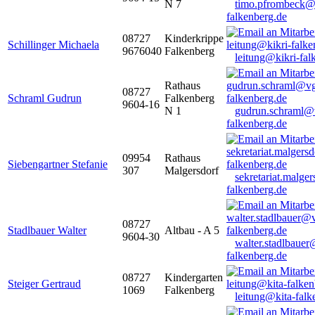
N 7
timo.pfrombeck@
falkenberg.de
08727
Kinderkrippe
Schillinger Michaela
9676040
Falkenberg
leitung@kikri-fal
Rathaus
08727
Schraml Gudrun
Falkenberg
9604-16
N 1
gudrun.schraml@
falkenberg.de
09954
Rathaus
Siebengartner Stefanie
307
Malgersdorf
sekretariat.malge
falkenberg.de
08727
Stadlbauer Walter
Altbau - A 5
9604-30
walter.stadlbaue
falkenberg.de
08727
Kindergarten
Steiger Gertraud
1069
Falkenberg
leitung@kita-falk