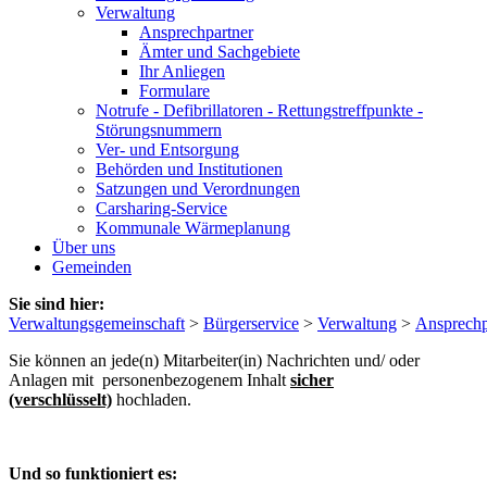
Verwaltung
Ansprechpartner
Ämter und Sachgebiete
Ihr Anliegen
Formulare
Notrufe - Defibrillatoren - Rettungstreffpunkte -
Störungsnummern
Ver- und Entsorgung
Behörden und Institutionen
Satzungen und Verordnungen
Carsharing-Service
Kommunale Wärmeplanung
Über uns
Gemeinden
Sie sind hier:
Verwaltungsgemeinschaft
>
Bürgerservice
>
Verwaltung
>
Ansprechp
Sie können an jede(n) Mitarbeiter(in) Nachrichten und/ oder
Anlagen mit personenbezogenem Inhalt
sicher
(verschlüsselt)
hochladen.
Und so funktioniert es: