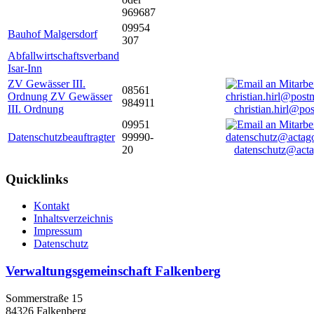
969687
09954
Bauhof Malgersdorf
307
Abfallwirtschaftsverband
Isar-Inn
ZV Gewässer III.
08561
Ordnung ZV Gewässer
984911
III. Ordnung
christian.hirl@po
09951
Datenschutzbeauftragter
99990-
20
datenschutz@acta
Quicklinks
Kontakt
Inhaltsverzeichnis
Impressum
Datenschutz
Verwaltungsgemeinschaft Falkenberg
Sommerstraße 15
84326 Falkenberg