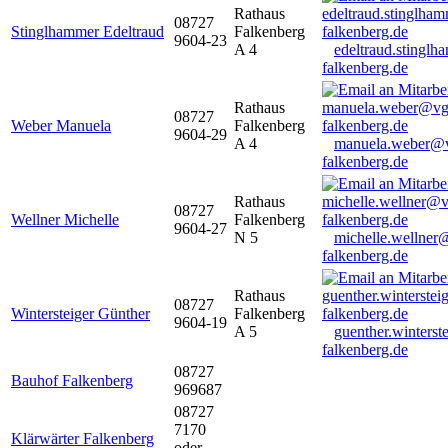
Rathaus
08727
Stinglhammer Edeltraud
Falkenberg
9604-23
A 4
edeltraud.stingl
falkenberg.de
Rathaus
08727
Weber Manuela
Falkenberg
9604-29
A 4
manuela.weber@
falkenberg.de
Rathaus
08727
Wellner Michelle
Falkenberg
9604-27
N 5
michelle.wellner
falkenberg.de
Rathaus
08727
Wintersteiger Günther
Falkenberg
9604-19
A 5
guenther.winters
falkenberg.de
08727
Bauhof Falkenberg
969687
08727
7170
Klärwärter Falkenberg
oder