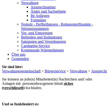
Verwaltung
Ansprechpartner
Ämter und Sachgebiete
Ihr Anliegen
Formulare
Notrufe - Defibrillatoren - Rettungstreffpunkte -
Störungsnummern
Ver- und Entsorgung
Behörden und Institutionen
Satzungen und Verordnungen
Carsharing-Service
Kommunale Wärmeplanung
Über uns
Gemeinden
Sie sind hier:
Verwaltungsgemeinschaft
>
Bürgerservice
>
Verwaltung
>
Ansprechp
Sie können an jede(n) Mitarbeiter(in) Nachrichten und/ oder
Anlagen mit personenbezogenem Inhalt
sicher
(verschlüsselt)
hochladen.
Und so funktioniert es: