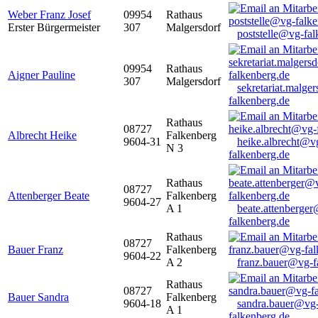
Weber Franz Josef
09954
Rathaus
Erster Bürgermeister
307
Malgersdorf
poststelle@vg-fal
09954
Rathaus
Aigner Pauline
307
Malgersdorf
sekretariat.malge
falkenberg.de
Rathaus
08727
Albrecht Heike
Falkenberg
9604-31
heike.albrecht@v
N 3
falkenberg.de
Rathaus
08727
Attenberger Beate
Falkenberg
9604-27
A 1
beate.attenberge
falkenberg.de
Rathaus
08727
Bauer Franz
Falkenberg
9604-22
A 2
franz.bauer@vg-f
Rathaus
08727
Bauer Sandra
Falkenberg
9604-18
sandra.bauer@vg
A 1
falkenberg.de