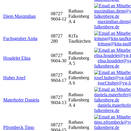
Rathaus
08727
Diem Maximilian
Falkenberg
9604-12
A 4
maximilian.diem
falkenberg.de
08727
KiTa
Fuchsgruber Anita
280
Taufkirchen
leitung@kita-tauf
Rathaus
08727
Houdelet Elisa
Falkenberg
9604-30
elisa.houdelet@v
A 5
falkenberg.de
Rathaus
08727
Huber Josef
Falkenberg
9604-17
A 6
josef.huber@vg-f
Rathaus
08727
Maierhofer Daniela
Falkenberg
9604-13
A 4
daniela.maierhof
falkenberg.de
Rathaus
08727
Pfrombeck Timo
Falkenberg
9604-15