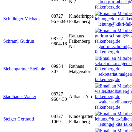
N 7
timo.pfrombeck@
falkenberg.de
08727
Kinderkrippe
Schillinger Michaela
9676040
Falkenberg
leitung@kikri-fal
Rathaus
08727
Schraml Gudrun
Falkenberg
9604-16
N 1
gudrun.schraml@
falkenberg.de
09954
Rathaus
Siebengartner Stefanie
307
Malgersdorf
sekretariat.malge
falkenberg.de
08727
Stadlbauer Walter
Altbau - A 5
9604-30
walter.stadlbaue
falkenberg.de
08727
Kindergarten
Steiger Gertraud
1069
Falkenberg
leitung@kita-falk