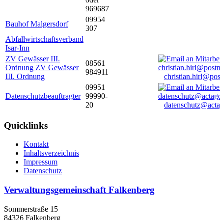
969687
09954
Bauhof Malgersdorf
307
Abfallwirtschaftsverband
Isar-Inn
ZV Gewässer III.
08561
Ordnung ZV Gewässer
984911
III. Ordnung
christian.hirl@po
09951
Datenschutzbeauftragter
99990-
20
datenschutz@acta
Quicklinks
Kontakt
Inhaltsverzeichnis
Impressum
Datenschutz
Verwaltungsgemeinschaft Falkenberg
Sommerstraße 15
84326 Falkenberg