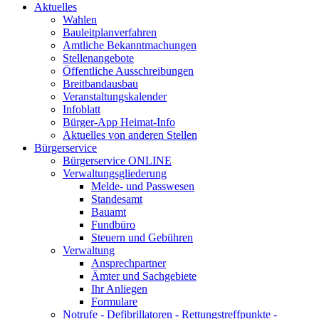
Aktuelles
Wahlen
Bauleitplanverfahren
Amtliche Bekanntmachungen
Stellenangebote
Öffentliche Ausschreibungen
Breitbandausbau
Veranstaltungskalender
Infoblatt
Bürger-App Heimat-Info
Aktuelles von anderen Stellen
Bürgerservice
Bürgerservice ONLINE
Verwaltungsgliederung
Melde- und Passwesen
Standesamt
Bauamt
Fundbüro
Steuern und Gebühren
Verwaltung
Ansprechpartner
Ämter und Sachgebiete
Ihr Anliegen
Formulare
Notrufe - Defibrillatoren - Rettungstreffpunkte -