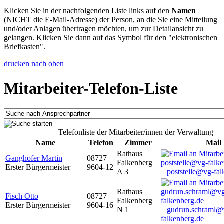
Klicken Sie in der nachfolgenden Liste links auf den
Namen
(
NICHT die E-Mail-Adresse
) der Person, an die Sie eine Mitteilung
und/oder Anlagen übertragen möchten, um zur Detailansicht zu
gelangen. Klicken Sie dann auf das Symbol für den "elektronischen
Briefkasten".
drucken
nach oben
Mitarbeiter-Telefon-Liste
Telefonliste der Mitarbeiter/innen der Verwaltung
Name
Telefon
Zimmer
Mail
Rathaus
Ganghofer Martin
08727
Falkenberg
Erster Bürgermeister
9604-12
A 3
poststelle@vg-fal
Rathaus
Fisch Otto
08727
Falkenberg
Erster Bürgermeister
9604-16
N 1
gudrun.schraml@
falkenberg.de