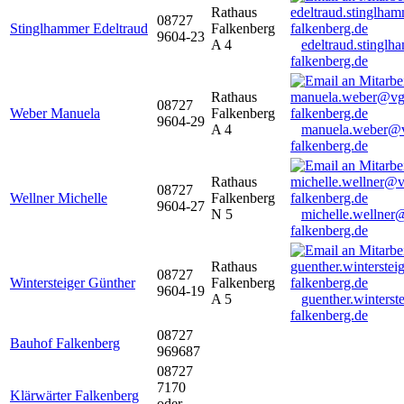
Rathaus
08727
Stinglhammer Edeltraud
Falkenberg
9604-23
A 4
edeltraud.stingl
falkenberg.de
Rathaus
08727
Weber Manuela
Falkenberg
9604-29
A 4
manuela.weber@
falkenberg.de
Rathaus
08727
Wellner Michelle
Falkenberg
9604-27
N 5
michelle.wellner
falkenberg.de
Rathaus
08727
Wintersteiger Günther
Falkenberg
9604-19
A 5
guenther.winters
falkenberg.de
08727
Bauhof Falkenberg
969687
08727
7170
Klärwärter Falkenberg
oder