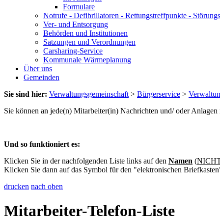
Formulare
Notrufe - Defibrillatoren - Rettungstreffpunkte - Störu
Ver- und Entsorgung
Behörden und Institutionen
Satzungen und Verordnungen
Carsharing-Service
Kommunale Wärmeplanung
Über uns
Gemeinden
Sie sind hier:
Verwaltungsgemeinschaft
>
Bürgerservice
>
Verwaltu
Sie können an jede(n) Mitarbeiter(in) Nachrichten und/ oder Anlage
Und so funktioniert es:
Klicken Sie in der nachfolgenden Liste links auf den
Namen
(
NICHT 
Klicken Sie dann auf das Symbol für den "elektronischen Briefkasten
drucken
nach oben
Mitarbeiter-Telefon-Liste