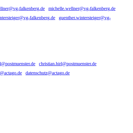
michelle.wellner@vg-falkenberg.de
guenther.wintersteiger@vg-
christian.hirl@postmuenster.de
datenschutz@actago.de