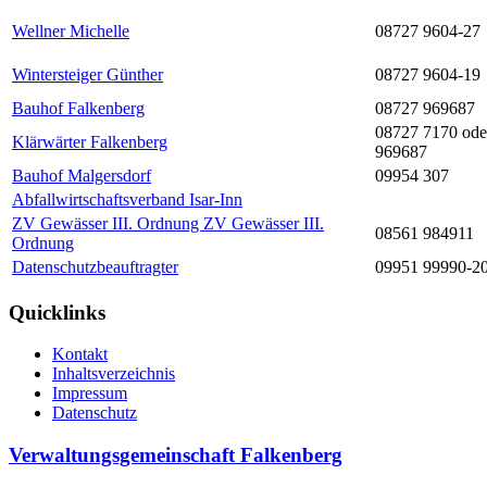
Wellner Michelle
08727 9604-27
Wintersteiger Günther
08727 9604-19
Bauhof Falkenberg
08727 969687
08727 7170 ode
Klärwärter Falkenberg
969687
Bauhof Malgersdorf
09954 307
Abfallwirtschaftsverband Isar-Inn
ZV Gewässer III. Ordnung ZV Gewässer III.
08561 984911
Ordnung
Datenschutzbeauftragter
09951 99990-2
Quicklinks
Kontakt
Inhaltsverzeichnis
Impressum
Datenschutz
Verwaltungsgemeinschaft Falkenberg