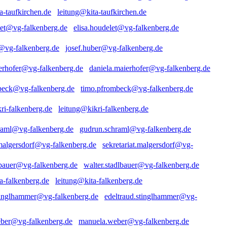
leitung@kita-taufkirchen.de
elisa.houdelet@vg-falkenberg.de
josef.huber@vg-falkenberg.de
daniela.maierhofer@vg-falkenberg.de
timo.pfrombeck@vg-falkenberg.de
leitung@kikri-falkenberg.de
gudrun.schraml@vg-falkenberg.de
sekretariat.malgersdorf@vg-
walter.stadlbauer@vg-falkenberg.de
leitung@kita-falkenberg.de
edeltraud.stinglhammer@vg-
manuela.weber@vg-falkenberg.de