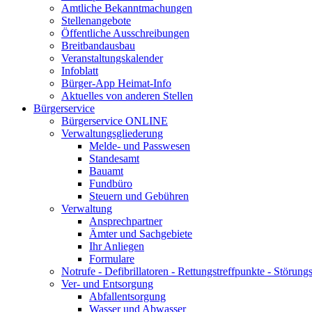
Amtliche Bekanntmachungen
Stellenangebote
Öffentliche Ausschreibungen
Breitbandausbau
Veranstaltungskalender
Infoblatt
Bürger-App Heimat-Info
Aktuelles von anderen Stellen
Bürgerservice
Bürgerservice ONLINE
Verwaltungsgliederung
Melde- und Passwesen
Standesamt
Bauamt
Fundbüro
Steuern und Gebühren
Verwaltung
Ansprechpartner
Ämter und Sachgebiete
Ihr Anliegen
Formulare
Notrufe - Defibrillatoren - Rettungstreffpunkte - Störu
Ver- und Entsorgung
Abfallentsorgung
Wasser und Abwasser