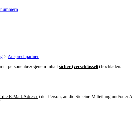
ngsnummern
ng
>
Ansprechpartner
n mit personenbezogenem Inhalt
sicher (verschlüsselt)
hochladen.
die E-Mail-Adresse
) der Person, an die Sie eine Mitteilung und/oder
".