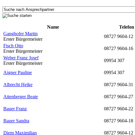
Name
Telefon
Ganghofer Martin
08727 9604-12
Erster Bürgermeister
Fisch Otto
08727 9604-16
Erster Bürgermeister
Weber Franz Josef
09954 307
Erster Bürgermeister
Aigner Pauline
09954 307
Albrecht Heike
08727 9604-31
Attenberger Beate
08727 9604-27
Bauer Franz
08727 9604-22
Bauer Sandra
08727 9604-18
Diem Maximilian
08727 9604-12